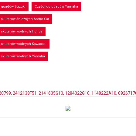
o quadów Suzuki
Części do quadów Yamaha
 skuterów śnieżnych Arctic Cat
o skuterów wodnych Honda
o skuterów wodnych Kawasaki
o skuterów wodnych Yamaha
20799
,
2412138F51
,
2141635G10
,
1284022G10
,
1148222A10
,
0926717