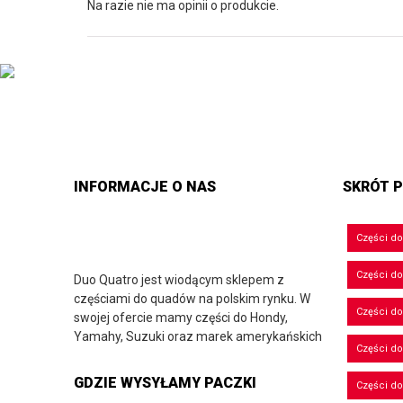
Na razie nie ma opinii o produkcie.
INFORMACJE O NAS
SKRÓT P
Części d
Części d
Duo Quatro jest wiodącym sklepem z
częściami do quadów na polskim rynku. W
Części do
swojej ofercie mamy części do Hondy,
Yamahy, Suzuki oraz marek amerykańskich
Części do
GDZIE WYSYŁAMY PACZKI
Części d