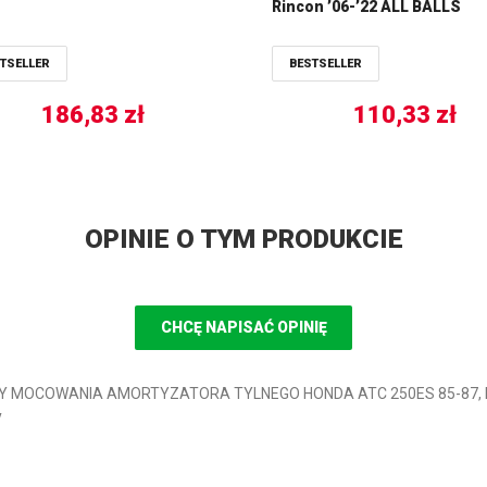
Rincon ’06-’22 ALL BALLS
TSELLER
BESTSELLER
186,83
zł
110,33
zł
OPINIE O TYM PRODUKCIE
CHCĘ NAPISAĆ OPINIĘ
CZY MOCOWANIA AMORTYZATORA TYLNEGO HONDA ATC 250ES 85-87, P
y