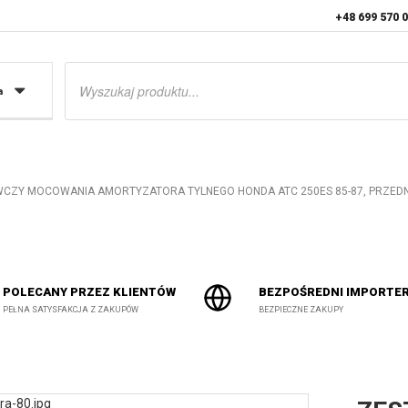
+48 699 570 
Wyszukiwarka
produktów
a
ZY MOCOWANIA AMORTYZATORA TYLNEGO HONDA ATC 250ES 85-87, PRZEDNIEGO
POLECANY PRZEZ KLIENTÓW
BEZPOŚREDNI IMPORTE
PEŁNA SATYSFAKCJA Z ZAKUPÓW
BEZPIECZNE ZAKUPY