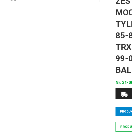
ZES
MOC
TYL
85-
TRX
99-
BAL
Nr.
21-0
PRODUK
PRODU