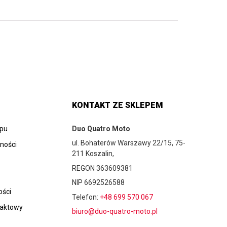
KONTAKT ZE SKLEPEM
epu
Duo Quatro Moto
ul. Bohaterów Warszawy 22/15, 75-
tności
211 Koszalin,
REGON 363609381
NIP 6692526588
ości
Telefon:
+48 699 570 067
taktowy
biuro@duo-quatro-moto.pl