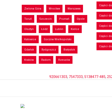
Części d
Zielona Góra
Wrocław
Warszawa
Części do
Toruń
Szczecin
Poznań
Opole
Części d
Olsztyn
Łódź
Lublin
Kielce
Części d
Katowice
Gorzów Wielkopolski
Części d
Gdańsk
Bydgoszcz
Białystok
Kraków
Radom
Rzeszów
920661303
,
7547333
,
5138477-485
,
25