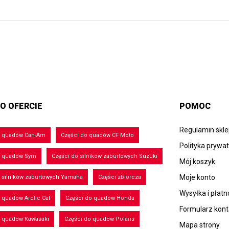
O OFERCIE
POMOC
Regulamin skl
o quadów Can-Am
Części do quadów CF Moto
Polityka prywa
o quadów Sym
Części do silników zaburtowych Suzuki
Mój koszyk
Moje konto
 silników zaburtowych Yamaha
Części zbiorcza
Wysyłka i płatn
 quadów Arctic Cat
Części do quadów Honda
Formularz kon
o quadów Kawasaki
Części do quadów Polaris
Mapa strony