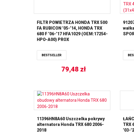
FILTR POWIETRZA HONDA TRX 500
91207
FA RUBICON ’05-’14, HONDA TRX
wałk
680 F ’06-’17 HFA1029 (OEM:17254-
SPOR
HPO-A00) PROX
BESTSELLER
BES
79,48
zł
11396HN8A60 Uszczelka pokrywy
ŁAŃC
alternatora Honda TRX 680 2006-
TRX 6
2018
’03-’