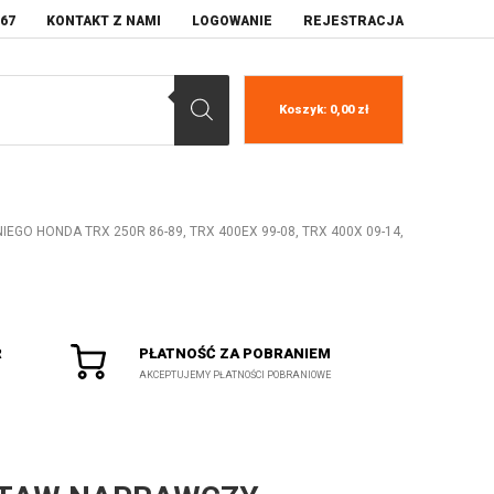
067
KONTAKT Z NAMI
LOGOWANIE
REJESTRACJA
Koszyk:
0,00
zł
 HONDA TRX 250R 86-89, TRX 400EX 99-08, TRX 400X 09-14,
R
PŁATNOŚĆ ZA POBRANIEM
AKCEPTUJEMY PŁATNOŚCI POBRANIOWE