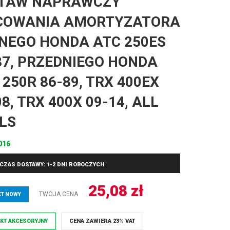
TAW NAPRAWCZY
OWANIA AMORTYZATORA
NEGO HONDA ATC 250ES
87, PRZEDNIEGO HONDA
 250R 86-89, TRX 400EX
08, TRX 400X 09-14, ALL
LS
016
CZAS DOSTAWY: 1-2 DNI ROBOCZYCH
25,08
zł
TWOJA CENA
T NOWY
KT AKCESORYJNY
CENA ZAWIERA 23% VAT