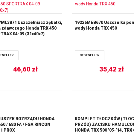
ML3871 Uszczelniacz zębatki,
19226MEB670 Uszczelka po
a zdawczego Honda TRX 450
wody Honda TRX 450
TRAX 04-09 (31x40x7)
TSELLER
BESTSELLER
46,60
zł
35,42
zł
USZEK ROZRZĄDU HONDA
KOMPLET TŁOCZKÓW (TŁOC
50 / 680 FA / FGA RINCON
PRZÓD) ZACISKU HAMULC
21 PROX
HONDA TRX 500 ’05-’14, TRX 