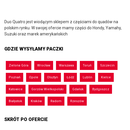
Duo Quatro jest wiodącym sklepem z częściami do quadów na
polskim rynku. W swojej ofercie mamy części do Hondy, Yamahy,
Suzuki oraz marek amerykańskich
GDZIE WYSYŁAMY PACZKI
Zielona Góra
Wrocław
Warszawa
Toruń
Szczecin
Poznań
Opole
Olsztyn
Łódź
Lublin
Kielce
Katowice
Gorzów Wielkopolski
Gdańsk
Bydgoszcz
Białystok
Kraków
Radom
Rzeszów
SKRÓT PO OFERCIE