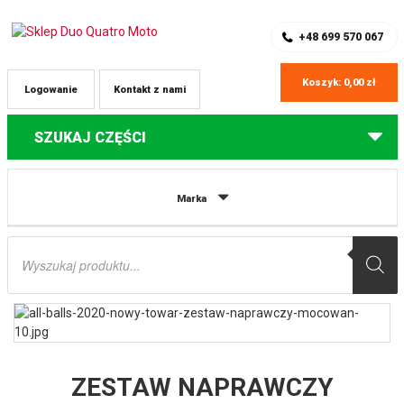
SKLEP Z CZĘŚCIAMI DO QUADÓW
REJESTRACJA
+48 699 570 067
Koszyk:
0,00
zł
Logowanie
Kontakt z nami
SZUKAJ CZĘŚCI
Strona główna
Części do quadów Polaris
ZESTAW NAPRAWCZY
Marka
MOCOWANIA AMORTYZATORA PRZEDNIEGO/TYLNEGO POLARIS RZR S 800,
SCRAMBLER 850/1000, SPORTSMAN TOURING/XP/EPS 850/1000, OUTLAW
Wyszukiwarka
450/500/525, PREDATOR 500 ALL BALLS
produktów
ZESTAW NAPRAWCZY