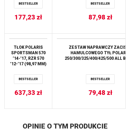
BESTSELLER
BESTSELLER
SPORTSMAN 500
05-10,
SPORTSMAN 500
177,23
zł
87,98
zł
EFI 06-09 ALL
BALLS
TŁOK POLARIS
ZESTAW NAPRAWCZY ZACISK
SPORTSMAN 570
HAMULCOWEGO TYŁ POLARIS
’14-’17, RZR 570
250/300/325/400/425/500 ALL BA
’12-’17 (98,97 MM)
VERTEX
BESTSELLER
BESTSELLER
637,33
zł
79,48
zł
OPINIE O TYM PRODUKCIE