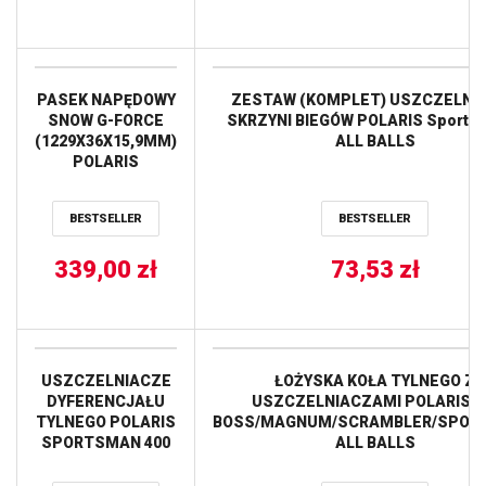
PASEK NAPĘDOWY
ZESTAW (KOMPLET) USZCZELNI
SNOW G-FORCE
SKRZYNI BIEGÓW POLARIS Sport 40
(1229X36X15,9MM)
ALL BALLS
POLARIS
WIDETRACK FS/IQ
750 ’09-13,
BESTSELLER
BESTSELLER
(42G4714) GATES
339,00
zł
73,53
zł
USZCZELNIACZE
ŁOŻYSKA KOŁA TYLNEGO Z
DYFERENCJAŁU
USZCZELNIACZAMI POLARIS B
TYLNEGO POLARIS
BOSS/MAGNUM/SCRAMBLER/SPOR
SPORTSMAN 400
ALL BALLS
05, SPORTSMAN
450 06,