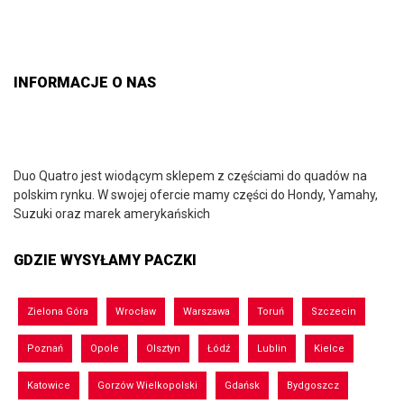
INFORMACJE O NAS
Duo Quatro jest wiodącym sklepem z częściami do quadów na
polskim rynku. W swojej ofercie mamy części do Hondy, Yamahy,
Suzuki oraz marek amerykańskich
GDZIE WYSYŁAMY PACZKI
Zielona Góra
Wrocław
Warszawa
Toruń
Szczecin
Poznań
Opole
Olsztyn
Łódź
Lublin
Kielce
Katowice
Gorzów Wielkopolski
Gdańsk
Bydgoszcz