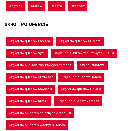
Białystok
Kraków
Radom
Rzeszów
SKRÓT PO OFERCIE
Części do quadów Can-Am
Części do quadów CF Moto
Części do quadów Sym
Części do silników zaburtowych Suzuki
Części do silników zaburtowych Yamaha
Części zbiorcza
Części do quadów Arctic Cat
Części do quadów Honda
Części do quadów Kawasaki
Części do quadów Polaris
Części do quadów Suzuki
Części do quadów Yamaha
Części do skuterów śnieżnych Arctic Cat
Części do skuterów wodnych Honda