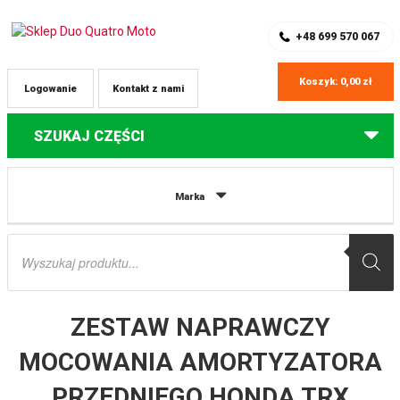
SKLEP Z CZĘŚCIAMI DO QUADÓW
REJESTRACJA
+48 699 570 067
Koszyk:
0,00
zł
Logowanie
Kontakt z nami
SZUKAJ CZĘŚCI
Strona główna
Części do quadów Honda
ZESTAW NAPRAWCZY
Marka
MOCOWANIA AMORTYZATORA PRZEDNIEGO HONDA TRX 400EX ’99-04 PROX
Wyszukiwarka
produktów
ZESTAW NAPRAWCZY
MOCOWANIA AMORTYZATORA
PRZEDNIEGO HONDA TRX