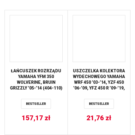
ŁAŃCUSZEK ROZRZĄDU
USZCZELKA KOLEKTORA
YAMAHA YFM 350
WYDECHOWEGO YAMAHA
WOLVERINE, BRUIN
WRF 450 ’03-’14, YZF 450
GRIZZLY ’05-’14 (404-110)
’06-’09, YFZ 450 R ’09-’19,
PROX
GAS GAS EC 4T 450
’13-’15 (36X47X3,3MM)
BESTSELLER
BESTSELLER
ATHENA
157,17
zł
21,76
zł