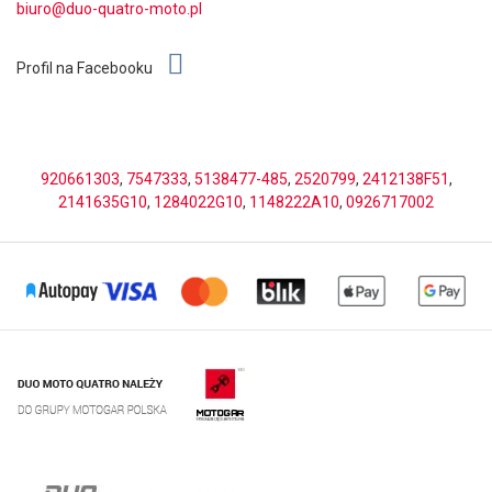
biuro@duo-quatro-moto.pl
Profil na Facebooku
920661303
,
7547333
,
5138477-485
,
2520799
,
2412138F51
,
2141635G10
,
1284022G10
,
1148222A10
,
0926717002