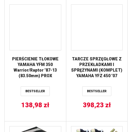
PIERŚCIENIE TŁOKOWE
TARCZE SPRZĘGŁOWE Z
YAMAHA YFM 350
PRZEKŁADKAMI I
Warrior/Raptor ’87-13
SPRĘŻYNAMI (KOMPLET)
(83.50mm) PROX
YAMAHA YFZ 450 ’07
(EBS2364;EBS017) PROX
BESTSELLER
BESTSELLER
138,98
zł
398,23
zł