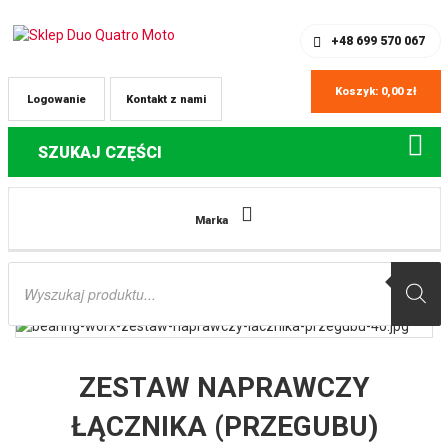
SKLEP Z CZĘŚCIAMI DO QUADÓW
REJESTRACJA
+48 699 570 067
Koszyk:
0,00
zł
Logowanie
Kontakt z nami
SZUKAJ CZĘŚCI
Strona główna
Części do quadów Yamaha
ZESTAW NAPRAWCZY
Marka
ŁĄCZNIKA (PRZEGUBU) WAHACZA YAMAHA YFZ450 04-05 (ATV) (27-1116)
BEARING WORX
Wyszukiwarka
produktów
ZESTAW NAPRAWCZY
ŁĄCZNIKA (PRZEGUBU)