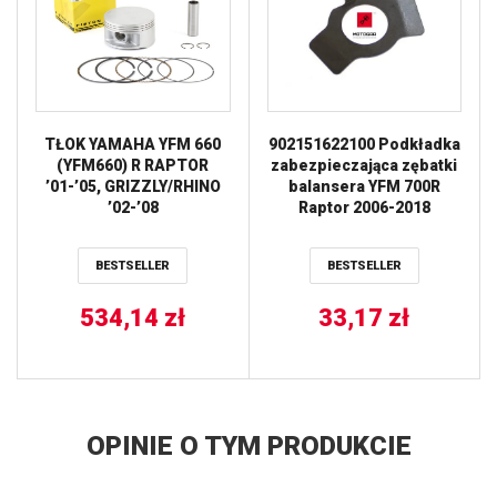
TŁOK YAMAHA YFM 660
902151622100 Podkładka
(YFM660) R RAPTOR
zabezpieczająca zębatki
’01-’05, GRIZZLY/RHINO
balansera YFM 700R
’02-’08
Raptor 2006-2018
(101,00MM=+1,00MM)
PROX
BESTSELLER
BESTSELLER
534,14
zł
33,17
zł
OPINIE O TYM PRODUKCIE