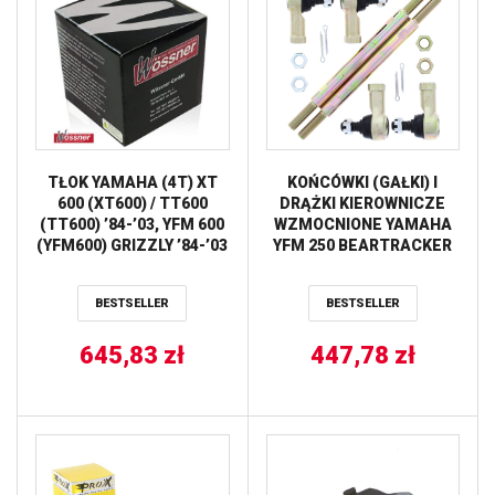
TŁOK YAMAHA (4T) XT
KOŃCÓWKI (GAŁKI) I
600 (XT600) / TT600
DRĄŻKI KIEROWNICZE
(TT600) ’84-’03, YFM 600
WZMOCNIONE YAMAHA
(YFM600) GRIZZLY ’84-’03
YFM 250 BEARTRACKER
(+5,00MM = 99,93)
’99-’04, YFM 250 BIG BEAR
WOSSNER
’07-’09, YFM 250B BRUIN
BESTSELLER
BESTSELLER
’05-’06 ALL BALLS
645,83
zł
447,78
zł