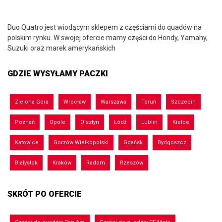
Duo Quatro jest wiodącym sklepem z częściami do quadów na
polskim rynku. W swojej ofercie mamy części do Hondy, Yamahy,
Suzuki oraz marek amerykańskich
GDZIE WYSYŁAMY PACZKI
Zielona Góra
Wrocław
Warszawa
Toruń
Szczecin
Poznań
Opole
Olsztyn
Łódź
Lublin
Kielce
Katowice
Gorzów Wielkopolski
Gdańsk
Bydgoszcz
Białystok
Kraków
Radom
Rzeszów
SKRÓT PO OFERCIE