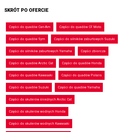
SKRÓT PO OFERCIE
Części do quadów Can-Am
Części do quadów CF Moto
Części do quadów Sym
Części do silników zaburtowych Suzuki
Części do silników zaburtowych Yamaha
Części zbiorcza
Części do quadów Arctic Cat
Części do quadów Honda
Części do quadów Kawasaki
Części do quadów Polaris
Części do quadów Suzuki
Części do quadów Yamaha
Części do skuterów śnieżnych Arctic Cat
Części do skuterów wodnych Honda
Części do skuterów wodnych Kawasaki