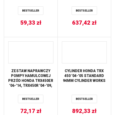
(SZER.23MM) ALL BALLS
BESTSELLER
BESTSELLER
59,33
zł
637,42
zł
ZESTAW NAPRAWCZY
CYLINDER HONDA TRX
POMPY HAMULCOWEJ
450 ’04-’05 STANDARD
PRZÓD HONDA TRX450ER
94MM CYLINDER WORKS
’06-’14, TRX450R ’04-’09,
TRX700XX ’08-’09,
YAMAHA XVS95 V STAR
BESTSELLER
BESTSELLER
’11-’15 ALL BALLS
72,17
zł
892,33
zł