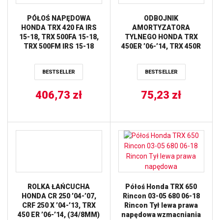
PÓŁOŚ NAPĘDOWA
ODBOJNIK
HONDA TRX 420 FA IRS
AMORTYZATORA
15-18, TRX 500FA 15-18,
TYLNEGO HONDA TRX
TRX 500FM IRS 15-18
450ER ’06-’14, TRX 450R
OEM TYŁ LEWA PRAWA
’04-’09 ALL BALLS
ALL BALLS
BESTSELLER
BESTSELLER
406,73
zł
75,23
zł
ROLKA ŁAŃCUCHA
Półoś Honda TRX 650
HONDA CR 250 ’04-’07,
Rincon 03-05 680 06-18
CRF 250 X ’04-’13, TRX
Rincon Tył lewa prawa
450 ER ’06-’14, (34/8MM)
napędowa wzmacniania