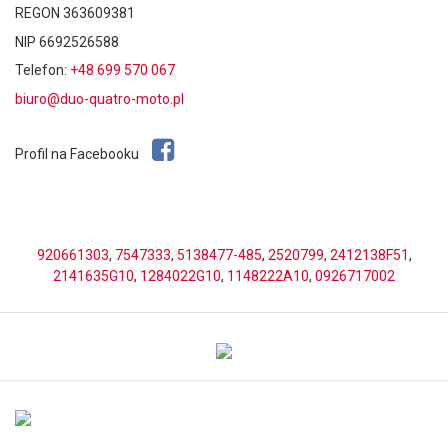
REGON 363609381
NIP 6692526588
Telefon:
+48 699 570 067
biuro@duo-quatro-moto.pl
Profil na Facebooku
920661303
,
7547333
,
5138477-485
,
2520799
,
2412138F51
,
2141635G10
,
1284022G10
,
1148222A10
,
0926717002