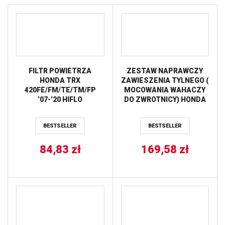
FILTR POWIETRZA
ZESTAW NAPRAWCZY
HONDA TRX
ZAWIESZENIA TYLNEGO (
420FE/FM/TE/TM/FP
MOCOWANIA WAHACZY
’07-’20 HIFLO
DO ZWROTNICY) HONDA
TRX 420 FA/FPA ’09-’14
ALL BALLS
BESTSELLER
BESTSELLER
84,83
zł
169,58
zł