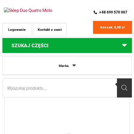
SKLEP Z CZĘŚCIAMI DO QUADÓW
REJESTRACJA
+48 699 570 067
Koszyk:
0,00
zł
Logowanie
Kontakt z nami
SZUKAJ CZĘŚCI
Strona główna
Części do quadów Honda
ZESTAW NAPRAWCZY
Marka
ŁĄCZNIKA (PRZEGUBU) WAHACZA HONDA TRX 450R/ER ’04-’14 (27-1121)
PROX
Wyszukiwarka
produktów