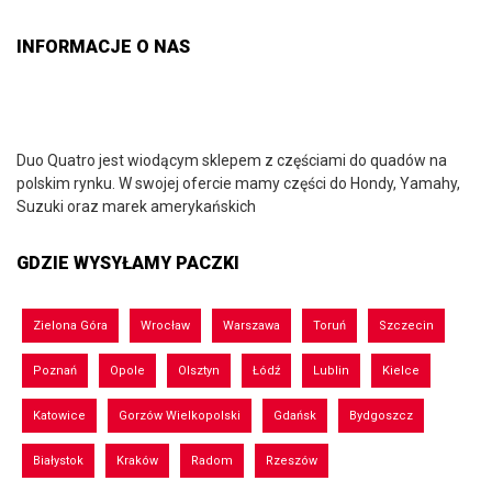
INFORMACJE O NAS
Duo Quatro jest wiodącym sklepem z częściami do quadów na
polskim rynku. W swojej ofercie mamy części do Hondy, Yamahy,
Suzuki oraz marek amerykańskich
GDZIE WYSYŁAMY PACZKI
Zielona Góra
Wrocław
Warszawa
Toruń
Szczecin
Poznań
Opole
Olsztyn
Łódź
Lublin
Kielce
Katowice
Gorzów Wielkopolski
Gdańsk
Bydgoszcz
Białystok
Kraków
Radom
Rzeszów