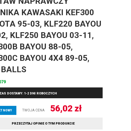
TAW NAPRAWCZY
NIKA KAWASAKI KEF300
OTA 95-03, KLF220 BAYOU
02, KLF250 BAYOU 03-11,
300B BAYOU 88-05,
300C BAYOU 4X4 89-05,
 BALLS
079
ZAS DOSTAWY: 1-2 DNI ROBOCZYCH
56,02
zł
TWOJA CENA
T NOWY
PRZECZYTAJ OPINIE O TYM PRODUKCIE