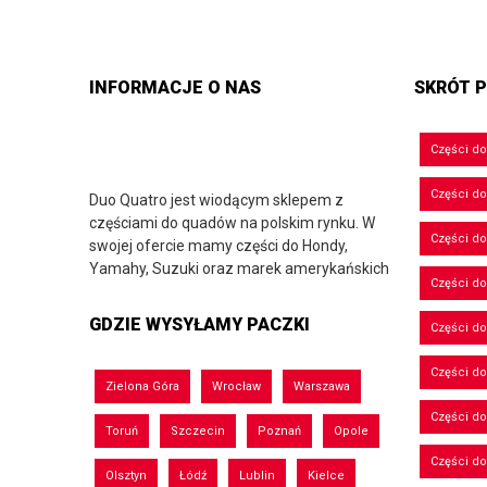
INFORMACJE O NAS
SKRÓT P
Części d
Części d
Duo Quatro jest wiodącym sklepem z
częściami do quadów na polskim rynku. W
Części do
swojej ofercie mamy części do Hondy,
Yamahy, Suzuki oraz marek amerykańskich
Części do
GDZIE WYSYŁAMY PACZKI
Części d
Części d
Zielona Góra
Wrocław
Warszawa
Części do
Toruń
Szczecin
Poznań
Opole
Części d
Olsztyn
Łódź
Lublin
Kielce