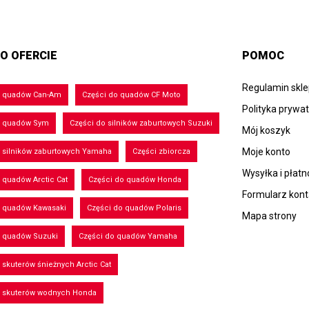
O OFERCIE
POMOC
Regulamin skl
o quadów Can-Am
Części do quadów CF Moto
Polityka prywa
o quadów Sym
Części do silników zaburtowych Suzuki
Mój koszyk
Moje konto
 silników zaburtowych Yamaha
Części zbiorcza
Wysyłka i płatn
 quadów Arctic Cat
Części do quadów Honda
Formularz kon
o quadów Kawasaki
Części do quadów Polaris
Mapa strony
o quadów Suzuki
Części do quadów Yamaha
 skuterów śnieżnych Arctic Cat
o skuterów wodnych Honda