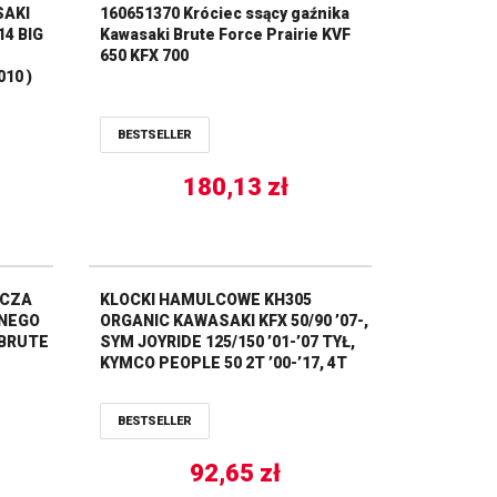
SAKI
160651370 Króciec ssący gaźnika
14 BIG
Kawasaki Brute Force Prairie KVF
650 KFX 700
10 )
BESTSELLER
180,13
zł
ACZA
KLOCKI HAMULCOWE KH305
NEGO
ORGANIC KAWASAKI KFX 50/90 ’07-,
 BRUTE
SYM JOYRIDE 125/150 ’01-’07 TYŁ,
KYMCO PEOPLE 50 2T ’00-’17, 4T
’07-’17, PEOPLE 125 ’01-’16,
PEOPLE 200 ’05-’15, AGILITY 50 ’06-,
BESTSELLER
PRZÓD TRW LUCAS ZF
92,65
zł