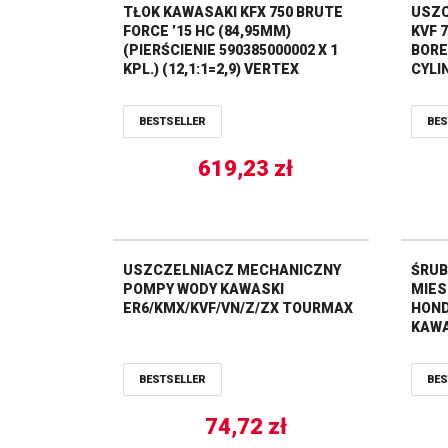
TŁOK KAWASAKI KFX 750 BRUTE
USZC
FORCE ’15 HC (84,95MM)
KVF 7
(PIERŚCIENIE 590385000002 X 1
BORE
KPL.) (12,1:1=2,9) VERTEX
CYLI
BESTSELLER
BES
619,23
zł
USZCZELNIACZ MECHANICZNY
ŚRUB
POMPY WODY KAWASKI
MIES
ER6/KMX/KVF/VN/Z/ZX TOURMAX
HOND
KAWA
POLA
250/
BESTSELLER
BES
74,72
zł