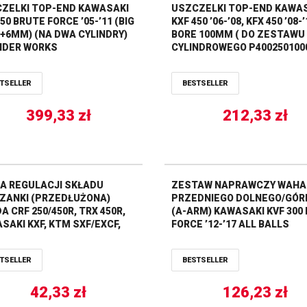
ZELKI TOP-END KAWASAKI
USZCZELKI TOP-END KAWA
50 BRUTE FORCE ’05-’11 (BIG
KXF 450 ’06-’08, KFX 450 ’08-’
+6MM) (NA DWA CYLINDRY)
BORE 100MM ( DO ZESTAWU
NDER WORKS
CYLINDROWEGO P4002501000
ATHENA
TSELLER
BESTSELLER
399,33
zł
212,33
zł
A REGULACJI SKŁADU
ZESTAW NAPRAWCZY WAH
ZANKI (PRZEDŁUŻONA)
PRZEDNIEGO DOLNEGO/GÓR
A CRF 250/450R, TRX 450R,
(A-ARM) KAWASAKI KVF 300
SAKI KXF, KTM SXF/EXCF,
FORCE ’12-’17 ALL BALLS
RIS, YAMAHA YZF/WRF
450 ALL BALLS
TSELLER
BESTSELLER
42,33
zł
126,23
zł