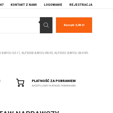
067
KONTAKT Z NAMI
LOGOWANIE
REJESTRACJA
Koszyk:
0,00
zł
BAYOU 03-11, KLF300B BAYOU 88-05, KLF300C BAYOU 4X4 89-
R
PŁATNOŚĆ ZA POBRANIEM
AKCEPTUJEMY PŁATNOŚCI POBRANIOWE