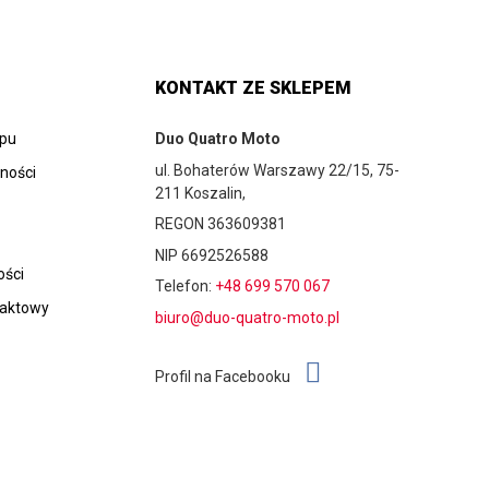
KONTAKT ZE SKLEPEM
epu
Duo Quatro Moto
ul. Bohaterów Warszawy 22/15, 75-
tności
211 Koszalin,
REGON 363609381
NIP 6692526588
ości
Telefon:
+48 699 570 067
taktowy
biuro@duo-quatro-moto.pl
Profil na Facebooku