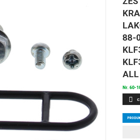
ZES
KRA
LAK
88-
KLF
KLF
ALL
Nr.
60-1
C
PRODUK