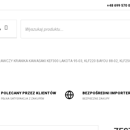
+48 699 570 
Wyszukiwarka
produktów
a
WCZY KRANIKA KAWASAKI KEF300 LAKOTA 95-03, KLF220 BAYOU 88-02, KLF250 
POLECANY PRZEZ KLIENTÓW
BEZPOŚREDNI IMPORTE
PEŁNA SATYSFAKCJA Z ZAKUPÓW
BEZPIECZNE ZAKUPY