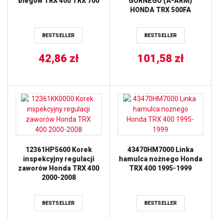
biegów TRX 400 TRX 700
GÓRNEGO (A-ARM)
HONDA TRX 500FA
’01-’15, 500FE ’05-’13,
500FM ’05-’13, 500TM
BESTSELLER
BESTSELLER
’05-’06 (50-1003) PROX
42,86
zł
101,58
zł
12361HP5600 Korek
43470HM7000 Linka
inspekcyjny regulacji
hamulca nożnego Honda
zaworów Honda TRX 400
TRX 400 1995-1999
2000-2008
BESTSELLER
BESTSELLER