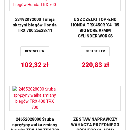
23492KY2000 Tuleja
USZCZELKI TOP-END
skrzyni biegów Honda
HONDA TRX 450R ’04-’05
TRX 700 25x28x11
BIG BORE 97MM
CYLINDER WORKS
BESTSELLER
BESTSELLER
102,32
zł
220,83
zł
24652028000 Śruba
ZESTAW NAPRAWCZY
sprężyny wałka zmiany
WAHACZA PRZEDNIEGO