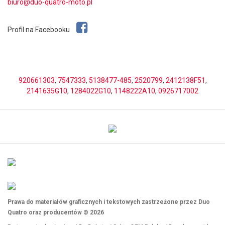
biuro@duo-quatro-moto.pl
Profil na Facebooku
920661303
,
7547333
,
5138477-485
,
2520799
,
2412138F51
,
2141635G10
,
1284022G10
,
1148222A10
,
0926717002
Prawa do materiałów graficznych i tekstowych zastrzeżone przez Duo
Quatro oraz producentów © 2026