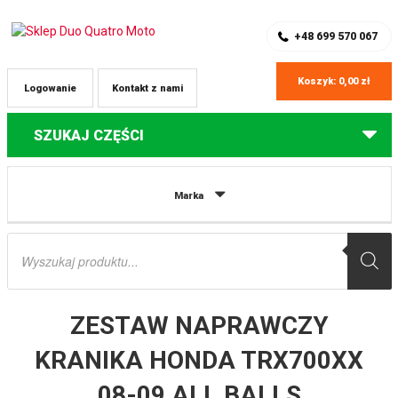
SKLEP Z CZĘŚCIAMI DO QUADÓW
REJESTRACJA
+48 699 570 067
Koszyk:
0,00
zł
Logowanie
Kontakt z nami
SZUKAJ CZĘŚCI
Strona główna
Części do quadów Honda
ZESTAW NAPRAWCZY
Marka
KRANIKA HONDA TRX700XX 08-09 ALL BALLS
Wyszukiwarka
produktów
ZESTAW NAPRAWCZY
KRANIKA HONDA TRX700XX
08-09 ALL BALLS