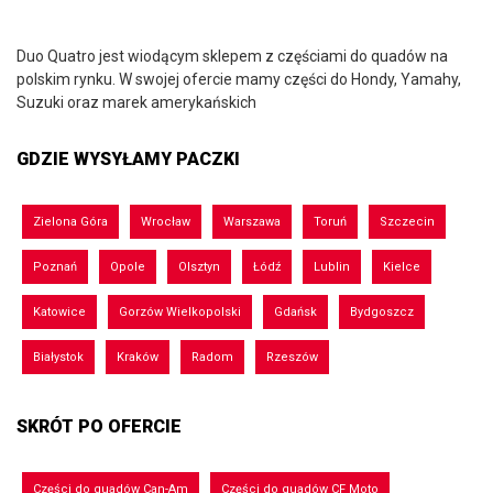
Duo Quatro jest wiodącym sklepem z częściami do quadów na
polskim rynku. W swojej ofercie mamy części do Hondy, Yamahy,
Suzuki oraz marek amerykańskich
GDZIE WYSYŁAMY PACZKI
Zielona Góra
Wrocław
Warszawa
Toruń
Szczecin
Poznań
Opole
Olsztyn
Łódź
Lublin
Kielce
Katowice
Gorzów Wielkopolski
Gdańsk
Bydgoszcz
Białystok
Kraków
Radom
Rzeszów
SKRÓT PO OFERCIE
Części do quadów Can-Am
Części do quadów CF Moto