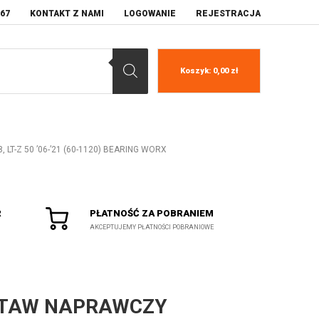
067
KONTAKT Z NAMI
LOGOWANIE
REJESTRACJA
Koszyk:
0,00
zł
, LT-Z 50 ’06-’21 (60-1120) BEARING WORX
R
PŁATNOŚĆ ZA POBRANIEM
AKCEPTUJEMY PŁATNOŚCI POBRANIOWE
TAW NAPRAWCZY