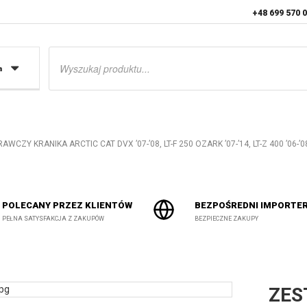
+48 699 570 
Wyszukiwarka
produktów
a
CZY KRANIKA ARCTIC CAT DVX ’07-’08, LT-F 250 OZARK ’07-’14, LT-Z 400 ’06-’08
POLECANY PRZEZ KLIENTÓW
BEZPOŚREDNI IMPORTE
PEŁNA SATYSFAKCJA Z ZAKUPÓW
BEZPIECZNE ZAKUPY
ZES