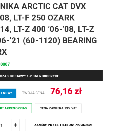
NIKA ARCTIC CAT DVX
’08, LT-F 250 OZARK
’14, LT-Z 400 ’06-’08, LT-Z
06-’21 (60-1120) BEARING
RX
0007
CZAS DOSTAWY: 1-2 DNI ROBOCZYCH
76,16
zł
TWOJA CENA
T NOWY
KT AKCESORYJNY
CENA ZAWIERA 23% VAT
ZAMÓW PRZEZ TELEFON: 799 360 021