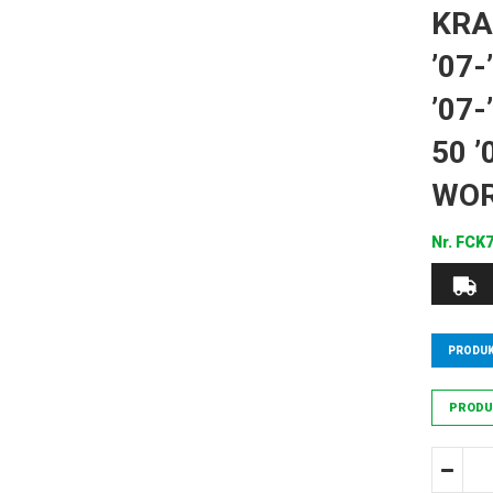
KRA
’07-
’07-
50 ’
WO
Nr.
FCK7
PRODUK
PRODU