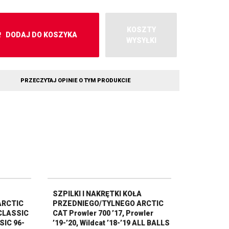
KOSZTY
DODAJ DO KOSZYKA
WYSYŁKI
PRZECZYTAJ OPINIE O TYM PRODUKCIE
SZPILKI I NAKRĘTKI KOŁA
ARCTIC
PRZEDNIEGO/TYLNEGO ARCTIC
CLASSIC
CAT Prowler 700 ’17, Prowler
SIC 96-
’19-’20, Wildcat ’18-’19 ALL BALLS