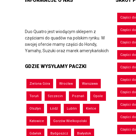
INFORMACJE O NAS
SKRÓT P
Części d
Części d
Duo Quatro jest wiodącym sklepem z
częściami do quadów na polskim rynku. W
Części do
swojej ofercie mamy części do Hondy,
Yamahy, Suzuki oraz marek amerykańskich
Części do
GDZIE WYSYŁAMY PACZKI
Części d
Części d
Zielona Góra
Wrocław
Warszawa
Części do
Toruń
Szczecin
Poznań
Opole
Części d
Olsztyn
Łódź
Lublin
Kielce
Części d
Katowice
Gorzów Wielkopolski
Części d
Gdańsk
Bydgoszcz
Białystok