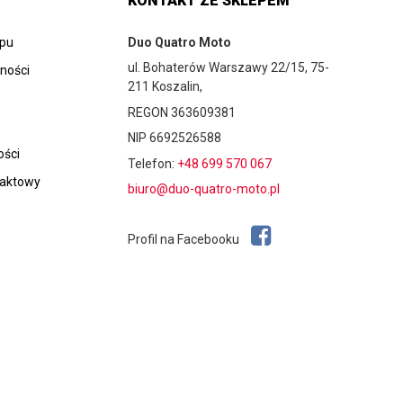
KONTAKT ZE SKLEPEM
epu
Duo Quatro Moto
ul. Bohaterów Warszawy 22/15, 75-
tności
211 Koszalin,
REGON 363609381
NIP 6692526588
ości
Telefon:
+48 699 570 067
taktowy
biuro@duo-quatro-moto.pl
Profil na Facebooku