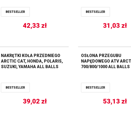
KVF300 BRUTE F 12-18 ALL BALLS
05, VULCAN 800 DRIFTER
ALL BALLS
BESTSELLER
BESTSELLER
42,33
zł
31,03
zł
NAKRĘTKI KOŁA PRZEDNIEGO
OSŁONA PRZEGUBU
ARCTIC CAT, HONDA, POLARIS,
NAPĘDOWEGO ATV ARCT
SUZUKI, YAMAHA ALL BALLS
700/800/1000 ALL BALLS
BESTSELLER
BESTSELLER
39,02
zł
53,13
zł