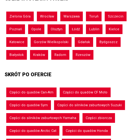
Zielona Góra
Wrocław
Warszawa
Toruń
Szczecin
Poznań
Opole
Olsztyn
Łódź
Lublin
Kielce
Katowice
Gorzów Wielkopolski
Gdańsk
Bydgoszcz
Białystok
Kraków
Radom
Rzeszów
SKRÓT PO OFERCIE
Części do quadów Can-Am
Części do quadów CF Moto
Części do quadów Sym
Części do silników zaburtowych Suzuki
Części do silników zaburtowych Yamaha
Części zbiorcza
Części do quadów Arctic Cat
Części do quadów Honda