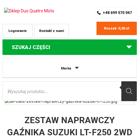
SKLEP Z CZĘŚCIAMI DO QUADÓW
REJESTRACJA
+48 699 570 067
Koszyk:
0,00
zł
Logowanie
Kontakt z nami
SZUKAJ CZĘŚCI
Strona główna
Części do quadów Suzuki
ZESTAW NAPRAWCZY
Marka
GAŹNIKA SUZUKI LT-F250 2WD 00-01, LT-F250F 4WD QUAD RUNNER 00-02 ALL
BALLS
Wyszukiwarka
produktów
ZESTAW NAPRAWCZY
GAŹNIKA SUZUKI LT-F250 2WD