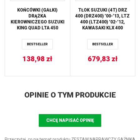
KOŃCÓWKI (GAŁKI)
TŁOK SUZUKI (4T) DRZ
DRĄŻKA
400 (DRZ400) ’00-’13, LTZ
KIEROWNICZEGO SUZUKI
400 (LTZ400) ’02-’12,
KING QUAD LTA 450
KAWASAKI KLX 400
’07-’10, LTA 500 ’11-’16,
’03-’07, KFX 400 ’03-’06
LTA 700 ’05-’07, LTA 750
(89,96MM) (HC
BESTSELLER
BESTSELLER
’08-’14 ALL BALLS
13.5:1=+1,30) (3
PIERŚCIENIE) WOSSNER
138,98
zł
679,83
zł
OPINIE O TYM PRODUKCIE
CHCĘ NAPISAĆ OPINIĘ
Przeczytaj, co na temat produktu ZESTAW NAPRAWCZY GAŹNIKA