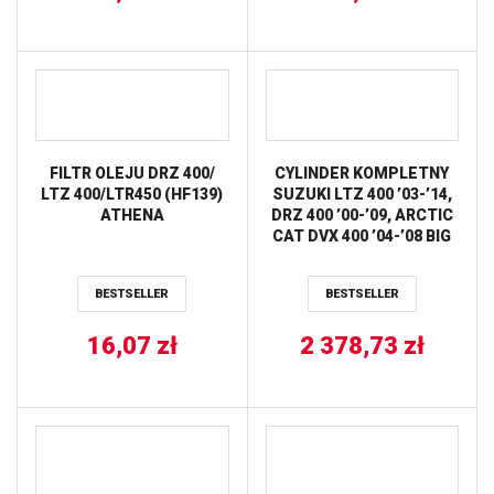
FILTR OLEJU DRZ 400/
CYLINDER KOMPLETNY
LTZ 400/LTR450 (HF139)
SUZUKI LTZ 400 ’03-’14,
ATHENA
DRZ 400 ’00-’09, ARCTIC
CAT DVX 400 ’04-’08 BIG
BORE 94MM
(+4MM=434CCM)
BESTSELLER
BESTSELLER
ATHENA
16,07
zł
2 378,73
zł