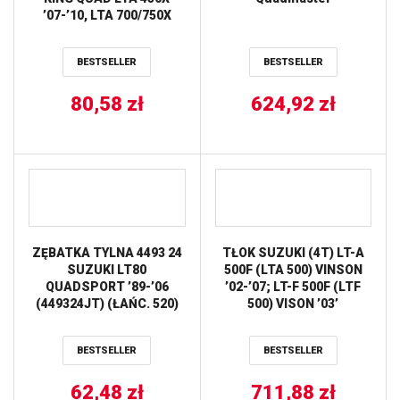
’07-’10, LTA 700/750X
’05-’14, LTA500X ’09-’14,
LTF250 OZARK ’05-’14
BESTSELLER
BESTSELLER
ALL BALLS
80,58
zł
624,92
zł
ZĘBATKA TYLNA 4493 24
TŁOK SUZUKI (4T) LT-A
SUZUKI LT80
500F (LTA 500) VINSON
QUADSPORT ’89-’06
’02-’07; LT-F 500F (LTF
(449324JT) (ŁAŃC. 520)
500) VISON ’03’
JT
(87,46MM) HC 10.2:1 CR
WOSSNER
BESTSELLER
BESTSELLER
62,48
zł
711,88
zł