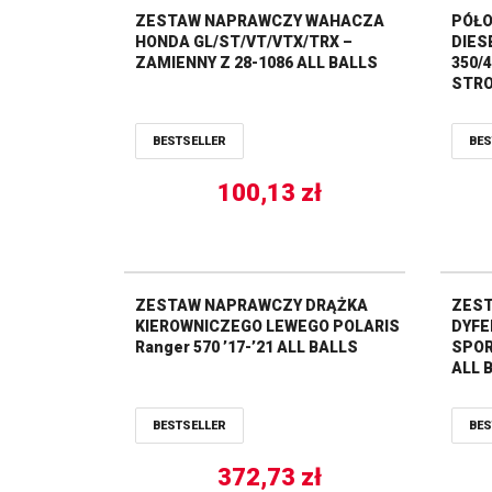
ZESTAW NAPRAWCZY WAHACZA
PÓŁO
HONDA GL/ST/VT/VTX/TRX –
DIES
ZAMIENNY Z 28-1086 ALL BALLS
350/
STRO
PRAW
BESTSELLER
BES
100,13
zł
ZESTAW NAPRAWCZY DRĄŻKA
ZES
KIEROWNICZEGO LEWEGO POLARIS
DYFE
Ranger 570 ’17-’21 ALL BALLS
SPOR
ALL 
BESTSELLER
BES
372,73
zł