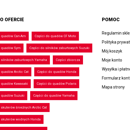
O OFERCIE
POMOC
Regulamin skl
o quadów Can-Am
Części do quadów CF Moto
Polityka prywa
o quadów Sym
Części do silników zaburtowych Suzuki
Mój koszyk
Moje konto
 silników zaburtowych Yamaha
Części zbiorcza
Wysyłka i płatn
 quadów Arctic Cat
Części do quadów Honda
Formularz kon
o quadów Kawasaki
Części do quadów Polaris
Mapa strony
o quadów Suzuki
Części do quadów Yamaha
 skuterów śnieżnych Arctic Cat
o skuterów wodnych Honda