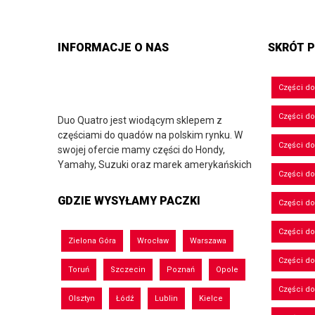
INFORMACJE O NAS
SKRÓT P
Części d
Części d
Duo Quatro jest wiodącym sklepem z
częściami do quadów na polskim rynku. W
Części do
swojej ofercie mamy części do Hondy,
Yamahy, Suzuki oraz marek amerykańskich
Części do
GDZIE WYSYŁAMY PACZKI
Części d
Części d
Zielona Góra
Wrocław
Warszawa
Części do
Toruń
Szczecin
Poznań
Opole
Części d
Olsztyn
Łódź
Lublin
Kielce