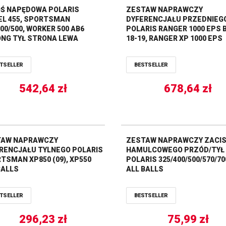
Ś NAPĘDOWA POLARIS
ZESTAW NAPRAWCZY
EL 455, SPORTSMAN
DYFERENCJAŁU PRZEDNIEG
400/500, WORKER 500 AB6
POLARIS RANGER 1000 EPS 
NG TYŁ STRONA LEWA
18-19, RANGER XP 1000 EPS
A ALL BALLS
CREW/NSTR 18-19 ALL BALL
TSELLER
BESTSELLER
542,64
zł
678,64
zł
TAW NAPRAWCZY
ZESTAW NAPRAWCZY ZACI
RENCJAŁU TYLNEGO POLARIS
HAMULCOWEGO PRZÓD/TYŁ
TSMAN XP850 (09), XP550
POLARIS 325/400/500/570/70
BALLS
ALL BALLS
TSELLER
BESTSELLER
296,23
zł
75,99
zł