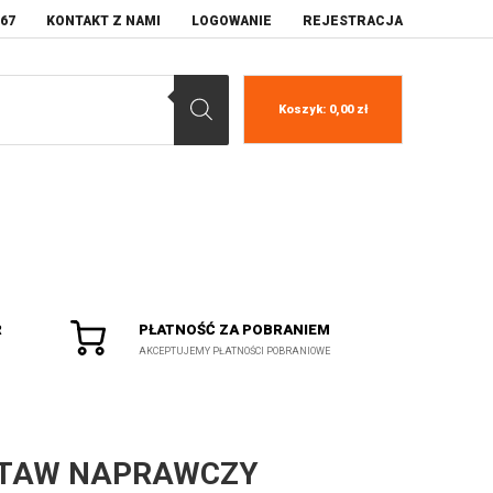
067
KONTAKT Z NAMI
LOGOWANIE
REJESTRACJA
Koszyk:
0,00
zł
R
PŁATNOŚĆ ZA POBRANIEM
AKCEPTUJEMY PŁATNOŚCI POBRANIOWE
TAW NAPRAWCZY