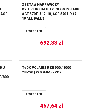
ZESTAW NAPRAWCZY
O
DYFERENCJAŁU TYLNEGO POLARIS
BASE
ACE 570 EU 17-18, ACE 570 HD 17-
19 ALL BALLS
S
BESTSELLER
692,33
zł
SKU
TŁOK POLARIS RZR 900 / 1000
’14-’20 (92.97MM) PROX
0/800
BESTSELLER
457,64
zł