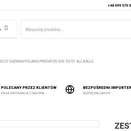
+48 699 570 
Wyszukiwarka
produktów
a
ZY GAŹNIKA POLARIS PREDATOR 500 ’03-’07 ALL BALLS
POLECANY PRZEZ KLIENTÓW
BEZPOŚREDNI IMPORTE
PEŁNA SATYSFAKCJA Z ZAKUPÓW
BEZPIECZNE ZAKUPY
ZES