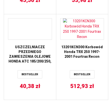
45,56
zł
53,98
zł
USZCZELNIACZE
13201KCN300 Korbowód
PRZEDNIEGO
Honda TRX 250 1997-
ZAWIESZENIA OLEJOWE
2001 Fourtrax Recon
HONDA ATC 185/200/250,
CBF 125 09-13,
KAWASAKI KX 60 83-03,
BESTSELLER
BESTSELLER
SUZUKI DRZ 125 03-16,
YAMAHA SR ALL BALLS
40,38
zł
512,93
zł