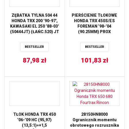
ZĘBATKA TYLNA 504 44
PIERŚCIENIE TŁOKOWE
HONDA TRX 200 ’90-97′,
HONDA TRX 450S/ES
KAWASAKI EL 250 ’88-03′
FOREMAN ’98-’04
(50444JT) (ŁAŃC.520) JT
(90.25MM) PROX
BESTSELLER
BESTSELLER
87,98
zł
101,83
zł
TŁOK HONDA TRX 450
28150HN8000
’06-’09 HC (95,97)
Ogranicznik momentu
(13,5:1)=+1,5
obrotowego rozrusznika