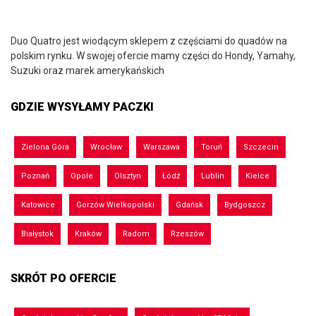
Duo Quatro jest wiodącym sklepem z częściami do quadów na
polskim rynku. W swojej ofercie mamy części do Hondy, Yamahy,
Suzuki oraz marek amerykańskich
GDZIE WYSYŁAMY PACZKI
Zielona Góra
Wrocław
Warszawa
Toruń
Szczecin
Poznań
Opole
Olsztyn
Łódź
Lublin
Kielce
Katowice
Gorzów Wielkopolski
Gdańsk
Bydgoszcz
Białystok
Kraków
Radom
Rzeszów
SKRÓT PO OFERCIE