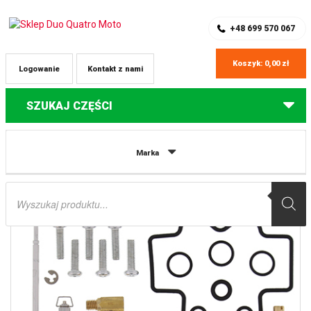
SKLEP Z CZĘŚCIAMI DO QUADÓW
REJESTRACJA
+48 699 570 067
Koszyk:
0,00
zł
Logowanie
Kontakt z nami
SZUKAJ CZĘŚCI
Strona główna
Części do quadów Honda
ZESTAW NAPRAWCZY
Marka
GAŹNIKA HONDA TRX 450ER ’08-’14, POLARIS OUTLAW 450 ’08-’10 ALL BALLS
Wyszukiwarka
produktów