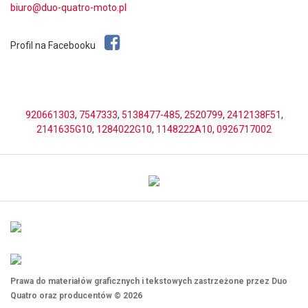
biuro@duo-quatro-moto.pl
Profil na Facebooku
920661303
,
7547333
,
5138477-485
,
2520799
,
2412138F51
,
2141635G10
,
1284022G10
,
1148222A10
,
0926717002
Prawa do materiałów graficznych i tekstowych zastrzeżone przez Duo
Quatro oraz producentów © 2026