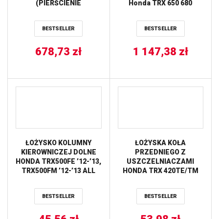
(PIERŚCIENIE
Honda TRX 650 680
590396000001 X 1 KPL.)
Fourtrax Rincon
VERTEX
BESTSELLER
BESTSELLER
678,73
zł
1 147,38
zł
ŁOŻYSKO KOLUMNY
ŁOŻYSKA KOŁA
KIEROWNICZEJ DOLNE
PRZEDNIEGO Z
HONDA TRX500FE ’12-’13,
USZCZELNIACZAMI
TRX500FM ’12-’13 ALL
HONDA TRX 420TE/TM
BALLS
’07-’13, TRX 500TM
’05-’06 ALL BALLS
BESTSELLER
BESTSELLER