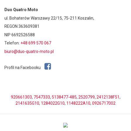
Duo Quatro Moto
ul. Bohaterów Warszawy 22/15, 75-211 Koszalin,
REGON 363609381
NIP 6692526588
Telefon:
+48 699 570 067
biuro@duo-quatro-moto.pl
Profil na Facebooku
920661303
,
7547333
,
5138477-485
,
2520799
,
2412138F51
,
2141635G10
,
1284022G10
,
1148222A10
,
0926717002