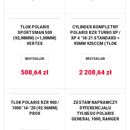
TŁOK POLARIS
CYLINDER KOMPLETNY
SPORTSMAN 500
POLARIS RZR TURBO XP /
(92,98MM) (+1,00MM)
XP 4 ’18-21 STANDARD =
VERTEX
93MM 925CCM (TŁOK
VERTEX 24426 + TOP-
END + CYLINDER) (9:1)
BESTSELLER
BESTSELLER
CYLINDER WORKS
508,64
zł
2 208,64
zł
TŁOK POLARIS RZR 900 /
ZESTAW NAPRAWCZY
1000 ’14-’20 (92.96MM)
DYFERENCJAŁU
PROX
TYLNEGO POLARIS
GENERAL 1000, RANGER
XP 1000, RZR 570, RZR
900, RZR XP 1000 ALL