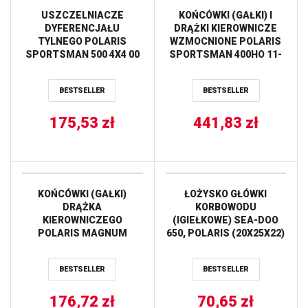
USZCZELNIACZE
KOŃCÓWKI (GAŁKI) I
DYFERENCJAŁU
DRĄŻKI KIEROWNICZE
TYLNEGO POLARIS
WZMOCNIONE POLARIS
SPORTSMAN 500 4X4 00
SPORTSMAN 400HO 11-
ALL BALLS
14, 570 14-17, 700 05-07,
800 05-14,
BESTSELLER
BESTSELLER
MAGNUM/TRIAL BOSS
325/3 ALL BALLS
175,53
zł
441,83
zł
KOŃCÓWKI (GAŁKI)
ŁOŻYSKO GŁÓWKI
DRĄŻKA
KORBOWODU
KIEROWNICZEGO
(IGIEŁKOWE) SEA-DOO
POLARIS MAGNUM
650, POLARIS (20X25X22)
325/330/425/500,
PROX
SPORTSMAN
BESTSELLER
BESTSELLER
400/500/600/700/800 ALL
BALLS
176,72
zł
70,65
zł