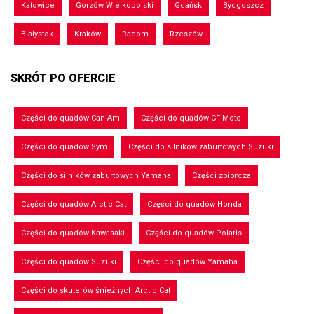
Katowice
Gorzów Wielkopolski
Gdańsk
Bydgoszcz
Białystok
Kraków
Radom
Rzeszów
SKRÓT PO OFERCIE
Części do quadów Can-Am
Części do quadów CF Moto
Części do quadów Sym
Części do silników zaburtowych Suzuki
Części do silników zaburtowych Yamaha
Części zbiorcza
Części do quadów Arctic Cat
Części do quadów Honda
Części do quadów Kawasaki
Części do quadów Polaris
Części do quadów Suzuki
Części do quadów Yamaha
Części do skuterów śnieżnych Arctic Cat