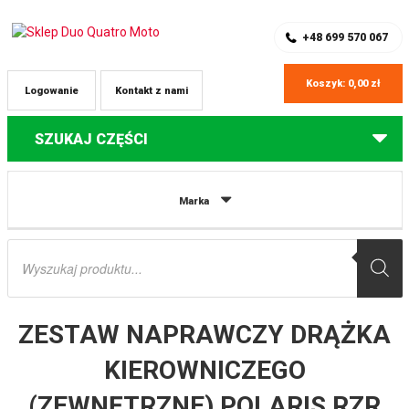
SKLEP Z CZĘŚCIAMI DO QUADÓW
REJESTRACJA
+48 699 570 067
Koszyk:
0,00
zł
Logowanie
Kontakt z nami
SZUKAJ CZĘŚCI
Strona główna
Części do quadów Polaris
ZESTAW NAPRAWCZY
Marka
DRĄŻKA KIEROWNICZEGO (ZEWNĘTRZNE) POLARIS RZR 1000 / XP ALL BALLS
Wyszukiwarka
produktów
ZESTAW NAPRAWCZY DRĄŻKA
KIEROWNICZEGO
(ZEWNĘTRZNE) POLARIS RZR