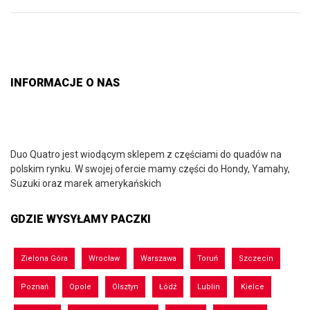
INFORMACJE O NAS
Duo Quatro jest wiodącym sklepem z częściami do quadów na
polskim rynku. W swojej ofercie mamy części do Hondy, Yamahy,
Suzuki oraz marek amerykańskich
GDZIE WYSYŁAMY PACZKI
Zielona Góra
Wrocław
Warszawa
Toruń
Szczecin
Poznań
Opole
Olsztyn
Łódź
Lublin
Kielce