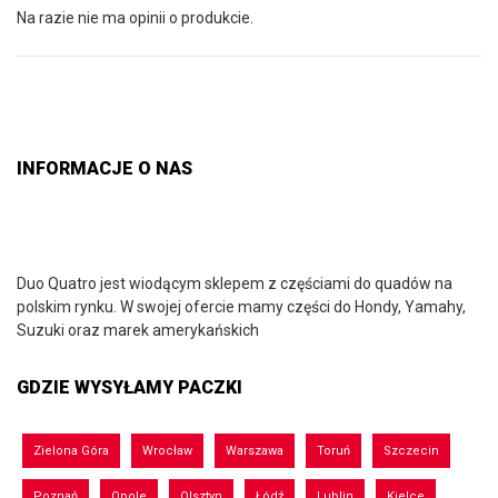
Na razie nie ma opinii o produkcie.
INFORMACJE O NAS
Duo Quatro jest wiodącym sklepem z częściami do quadów na
polskim rynku. W swojej ofercie mamy części do Hondy, Yamahy,
Suzuki oraz marek amerykańskich
GDZIE WYSYŁAMY PACZKI
Zielona Góra
Wrocław
Warszawa
Toruń
Szczecin
Poznań
Opole
Olsztyn
Łódź
Lublin
Kielce