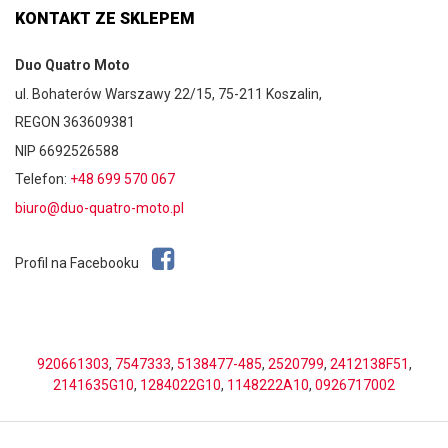
KONTAKT ZE SKLEPEM
Duo Quatro Moto
ul. Bohaterów Warszawy 22/15, 75-211 Koszalin,
REGON 363609381
NIP 6692526588
Telefon:
+48 699 570 067
biuro@duo-quatro-moto.pl
Profil na Facebooku
920661303
,
7547333
,
5138477-485
,
2520799
,
2412138F51
,
2141635G10
,
1284022G10
,
1148222A10
,
0926717002