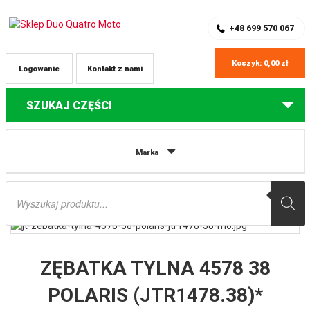
SKLEP Z CZĘŚCIAMI DO QUADÓW
REJESTRACJA
+48 699 570 067
Koszyk:
0,00
zł
Logowanie
Kontakt z nami
SZUKAJ CZĘŚCI
Strona główna
Części do quadów Polaris
ZĘBATKA TYLNA 4578 38
Marka
POLARIS (JTR1478.38)* (MOŻNA STOSOWAĆ ZAMIAST 478 38 JTR478.38)
(ŁAŃC. 520) JT
Wyszukiwarka
produktów
ZĘBATKA TYLNA 4578 38
POLARIS (JTR1478.38)*