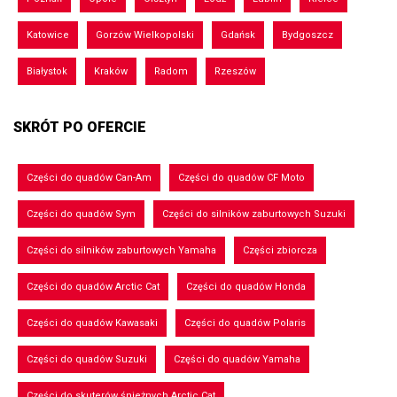
Katowice
Gorzów Wielkopolski
Gdańsk
Bydgoszcz
Białystok
Kraków
Radom
Rzeszów
SKRÓT PO OFERCIE
Części do quadów Can-Am
Części do quadów CF Moto
Części do quadów Sym
Części do silników zaburtowych Suzuki
Części do silników zaburtowych Yamaha
Części zbiorcza
Części do quadów Arctic Cat
Części do quadów Honda
Części do quadów Kawasaki
Części do quadów Polaris
Części do quadów Suzuki
Części do quadów Yamaha
Części do skuterów śnieżnych Arctic Cat