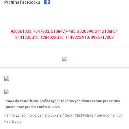
Profil na Facebooku
920661303
,
7547333
,
5138477-485
,
2520799
,
2412138F51
,
2141635G10
,
1284022G10
,
1148222A10
,
0926717002
Prawa do materiałów graficznych i tekstowych zastrzeżone przez Duo
Quatro oraz producentów © 2026
Partnerzy technologiczni
Do Dukata
/
Salon OEM Polska
/ Development by
Paq Studio