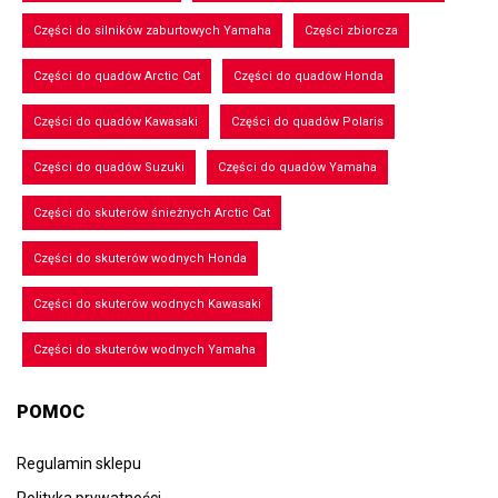
Części do silników zaburtowych Yamaha
Części zbiorcza
Części do quadów Arctic Cat
Części do quadów Honda
Części do quadów Kawasaki
Części do quadów Polaris
Części do quadów Suzuki
Części do quadów Yamaha
Części do skuterów śnieżnych Arctic Cat
Części do skuterów wodnych Honda
Części do skuterów wodnych Kawasaki
Części do skuterów wodnych Yamaha
POMOC
Regulamin sklepu