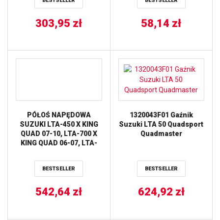
BESTSELLER
BESTSELLER
303,95
zł
58,14
zł
PÓŁOŚ NAPĘDOWA
1320043F01 Gaźnik
SUZUKI LTA-450 X KING
Suzuki LTA 50 Quadsport
QUAD 07-10, LTA-700 X
Quadmaster
KING QUAD 06-07, LTA-
750 X KING QUAD 08-17
AB6 STRONG PRZÓD
BESTSELLER
BESTSELLER
STRONA LEWA / PRAWA
ALL BALLS
542,64
zł
624,92
zł