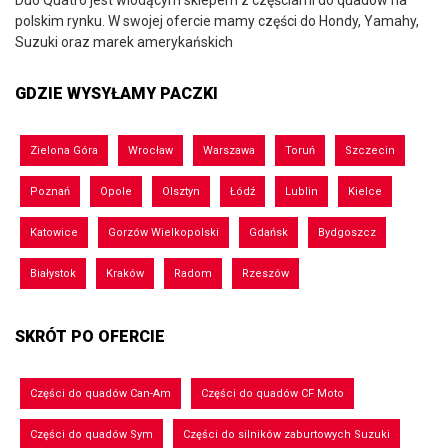
polskim rynku. W swojej ofercie mamy części do Hondy, Yamahy,
Suzuki oraz marek amerykańskich
GDZIE WYSYŁAMY PACZKI
Zielona Góra
Wrocław
Warszawa
Toruń
Szczecin
Poznań
Opole
Olsztyn
Łódź
Lublin
Kielce
Katowice
Gorzów Wielkopolski
Gdańsk
Bydgoszcz
Białystok
Kraków
Radom
Rzeszów
SKRÓT PO OFERCIE
Części do quadów Can-Am
Części do quadów CF Moto
Części do quadów Sym
Części do silników zaburtowych Suzuki