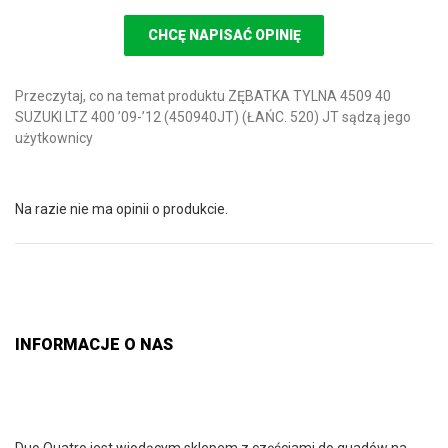
CHCĘ NAPISAĆ OPINIĘ
Przeczytaj, co na temat produktu ZĘBATKA TYLNA 4509 40
SUZUKI LTZ 400 ’09-’12 (450940JT) (ŁAŃC. 520) JT sądzą jego
użytkownicy
Na razie nie ma opinii o produkcie.
INFORMACJE O NAS
Duo Quatro jest wiodącym sklepem z częściami do quadów na