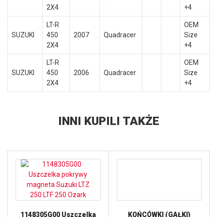
2X4
+4
LT-R
OEM
SUZUKI
450
2007
Quadracer
Size
2X4
+4
LT-R
OEM
SUZUKI
450
2006
Quadracer
Size
2X4
+4
INNI KUPILI TAKŻE
1148305G00 Uszczelka
KOŃCÓWKI (GAŁKI)