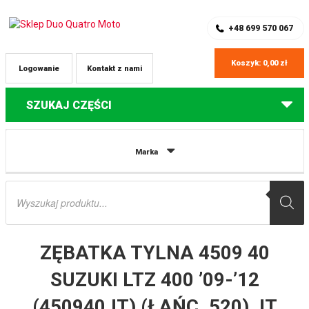
SKLEP Z CZĘŚCIAMI DO QUADÓW
REJESTRACJA
+48 699 570 067
Koszyk:
0,00
zł
Logowanie
Kontakt z nami
SZUKAJ CZĘŚCI
Strona główna
Części do quadów Suzuki
ZĘBATKA TYLNA 4509 40
Marka
SUZUKI LTZ 400 ’09-’12 (450940JT) (ŁAŃC. 520) JT
Wyszukiwarka
produktów
ZĘBATKA TYLNA 4509 40
SUZUKI LTZ 400 ’09-’12
(450940JT) (ŁAŃC. 520) JT