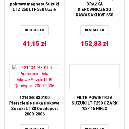
pokrywy magneta Suzuki
DRĄŻKA
LTZ 250 LTF 250 Ozark
KIEROWNICZEGO
KAWASAKI KVF 650
BRUTE FORCE ’05-’13,
SUZUKI LTV 700F TWIN
BESTSELLER
BESTSELLER
PEAKS ’04-’06 (51-1023)
PROX
41,15
zł
152,83
zł
1214040B30100
FILTR POWIETRZA
Pierścienie tłoka tłokowe
SUZUKI LT-F250 OZARK
Suzuki LT 80 Quadsport
’03-’16 HIFLO
2000-2006