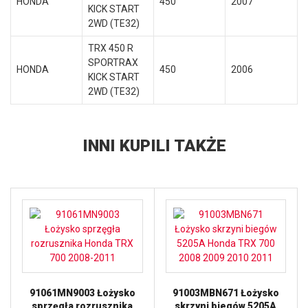
HONDA
450
2007
KICK START
2WD (TE32)
TRX 450 R
SPORTRAX
HONDA
450
2006
KICK START
2WD (TE32)
INNI KUPILI TAKŻE
91061MN9003 Łożysko
91003MBN671 Łożysko
sprzęgła rozrusznika
skrzyni biegów 5205A