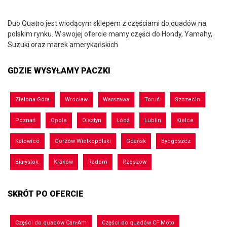
Duo Quatro jest wiodącym sklepem z częściami do quadów na
polskim rynku. W swojej ofercie mamy części do Hondy, Yamahy,
Suzuki oraz marek amerykańskich
GDZIE WYSYŁAMY PACZKI
Zielona Góra
Wrocław
Warszawa
Toruń
Szczecin
Poznań
Opole
Olsztyn
Łódź
Lublin
Kielce
Katowice
Gorzów Wielkopolski
Gdańsk
Bydgoszcz
Białystok
Kraków
Radom
Rzeszów
SKRÓT PO OFERCIE
Części do quadów Can-Am
Części do quadów CF Moto