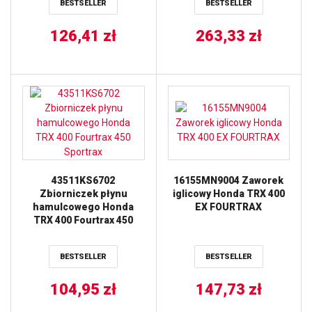
BESTSELLER
BESTSELLER
GRIZZLY, YFM700R
RAPTOR ALL BALLS
126,41
zł
263,33
zł
43511KS6702
16155MN9004 Zaworek
Zbiorniczek płynu
iglicowy Honda TRX 400
hamulcowego Honda
EX FOURTRAX
TRX 400 Fourtrax 450
Sportrax
BESTSELLER
BESTSELLER
104,95
zł
147,73
zł