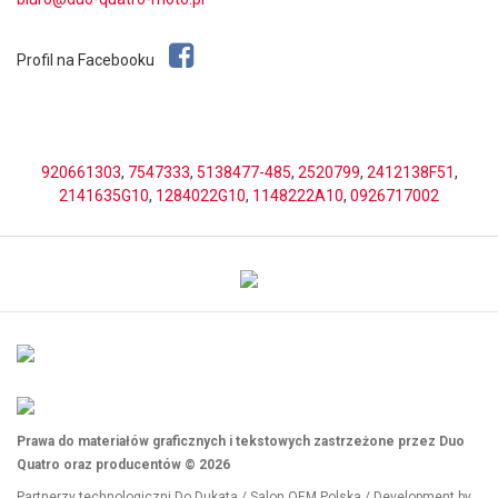
Profil na Facebooku
920661303
,
7547333
,
5138477-485
,
2520799
,
2412138F51
,
2141635G10
,
1284022G10
,
1148222A10
,
0926717002
Prawa do materiałów graficznych i tekstowych zastrzeżone przez Duo
Quatro oraz producentów © 2026
Partnerzy technologiczni
Do Dukata
/
Salon OEM Polska
/ Development by