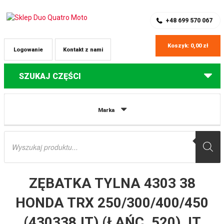
SKLEP Z CZĘŚCIAMI DO QUADÓW
REJESTRACJA
+48 699 570 067
Koszyk:
0,00
zł
Logowanie
Kontakt z nami
SZUKAJ CZĘŚCI
Strona główna
Części do quadów Honda
ZĘBATKA TYLNA 4303 38
Marka
HONDA TRX 250/300/400/450 (430338JT) (ŁAŃC. 520) JT
Wyszukiwarka
produktów
ZĘBATKA TYLNA 4303 38
HONDA TRX 250/300/400/450
(430338JT) (ŁAŃC. 520) JT