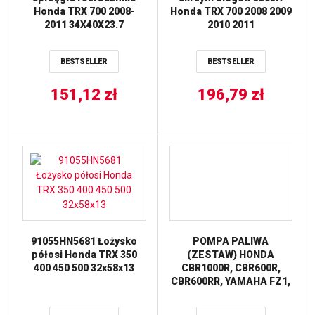
Honda TRX 700 2008-
Honda TRX 700 2008 2009
2011 34X40X23.7
2010 2011
BESTSELLER
BESTSELLER
151,12
zł
196,79
zł
91055HN5681 Łożysko
POMPA PALIWA
półosi Honda TRX 350
(ZESTAW) HONDA
400 450 500 32x58x13
CBR1000R, CBR600R,
CBR600RR, YAMAHA FZ1,
FZS 1000S , KODIAK 700,
YFM550 GRIZZLY, YFM700