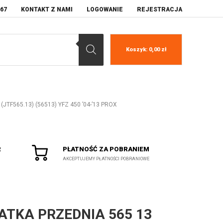
067
KONTAKT Z NAMI
LOGOWANIE
REJESTRACJA
Koszyk:
0,00
zł
JTF565.13) (56513) YFZ 450 ’04-’13 PROX
R
PŁATNOŚĆ ZA POBRANIEM
AKCEPTUJEMY PŁATNOŚCI POBRANIOWE
ATKA PRZEDNIA 565 13