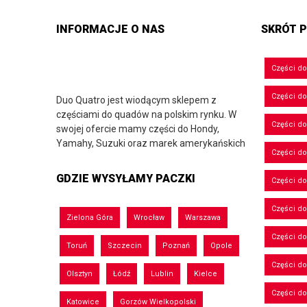
INFORMACJE O NAS
SKRÓT P
Części d
Części d
Duo Quatro jest wiodącym sklepem z
częściami do quadów na polskim rynku. W
Części do
swojej ofercie mamy części do Hondy,
Yamahy, Suzuki oraz marek amerykańskich
Części do
GDZIE WYSYŁAMY PACZKI
Części d
Części d
Zielona Góra
Wrocław
Warszawa
Części do
Toruń
Szczecin
Poznań
Opole
Części d
Olsztyn
Łódź
Lublin
Kielce
Części d
Katowice
Gorzów Wielkopolski