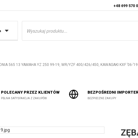
+48 699 570 
Wyszukiwarka
produktów
a
IA 565 13 YAMAHA YZ 250 99-19, WR/YZF 400/426/450, KAWASAKI KXF ’06-’19 (
POLECANY PRZEZ KLIENTÓW
BEZPOŚREDNI IMPORTE
PEŁNA SATYSFAKCJA Z ZAKUPÓW
BEZPIECZNE ZAKUPY
ZĘB