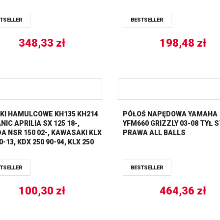
’11-14 WOLVERINE ’06-10
(200X86,2X3,5MM) (4X10,5M
TSELLER
BESTSELLER
348,33
zł
198,48
zł
KI HAMULCOWE KH135 KH214
PÓŁOŚ NAPĘDOWA YAMAHA
IC APRILIA SX 125 18-,
YFM660 GRIZZLY 03-08 TYŁ 
A NSR 150 02-, KAWASAKI KLX
PRAWA ALL BALLS
0-13, KDX 250 90-94, KLX 250
, KLF 300 89-07, H2 1000 ’18-,
A WR 125 91-97, TT 350 91-
TSELLER
BESTSELLER
XTZ 750 89-97, PRZÓD/TYŁ TRW
AS
100,30
zł
464,36
zł