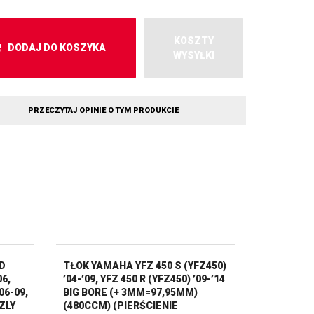
KOSZTY
DODAJ DO KOSZYKA
WYSYŁKI
PRZECZYTAJ OPINIE O TYM PRODUKCIE
D
TŁOK YAMAHA YFZ 450 S (YFZ450)
6,
’04-’09, YFZ 450 R (YFZ450) ’09-’14
06-09,
BIG BORE (+ 3MM=97,95MM)
ZLY
(480CCM) (PIERŚCIENIE