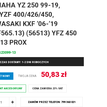
AHA YZ 250 99-19,
YZF 400/426/450,
ASAKI KXF ’06-’19
565.13) (56513) YFZ 450
’13 PROX
S23099-13
CZAS DOSTAWY: 1-2 DNI ROBOCZYCH
50,83
zł
TWOJA CENA
T NOWY
KT AKCESORYJNY
CENA ZAWIERA 23% VAT
ZAMÓW PRZEZ TELEFON: 799 360 021