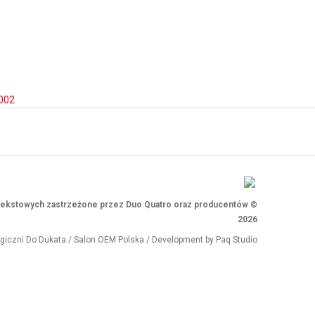
002
i tekstowych zastrzeżone przez Duo Quatro oraz producentów ©
2026
ogiczni
Do Dukata
/
Salon OEM Polska
/ Development by
Paq Studio