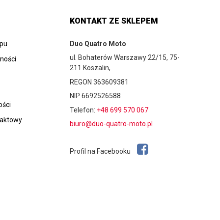
KONTAKT ZE SKLEPEM
epu
Duo Quatro Moto
ul. Bohaterów Warszawy 22/15, 75-
tności
211 Koszalin,
REGON 363609381
NIP 6692526588
ości
Telefon:
+48 699 570 067
taktowy
biuro@duo-quatro-moto.pl
Profil na Facebooku