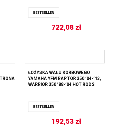
590298000001 X 1 KPL.) VERTEX
M) NG
BESTSELLER
722,08
zł
ŁOŻYSKA WAŁU KORBOWEGO
STRONA
YAMAHA YFM RAPTOR 350 ’04-’13,
WARRIOR 350 ’88-’04 HOT RODS
BESTSELLER
192,53
zł