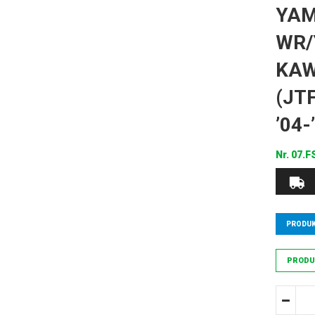
YAM
WR/
KAW
(JTF
’04-
Nr.
07.F
PRODUK
PRODU