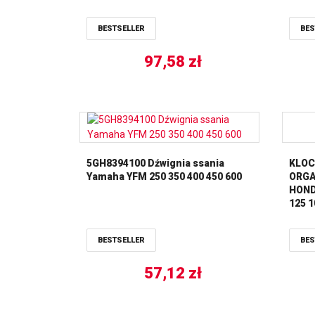
BESTSELLER
BES
97,58
zł
5GH8394100 Dźwignia ssania
KLOC
Yamaha YFM 250 350 400 450 600
ORGAN
HOND
125 1
09-17
YAMAH
BESTSELLER
BES
95, 
LUC
57,12
zł