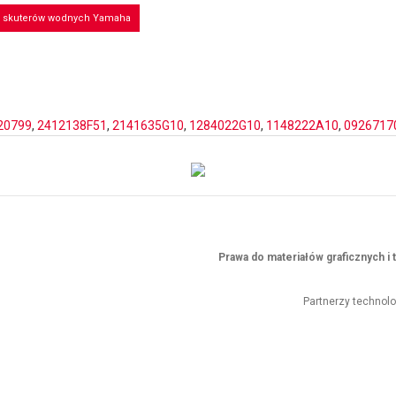
o skuterów wodnych Yamaha
20799
,
2412138F51
,
2141635G10
,
1284022G10
,
1148222A10
,
0926717
Prawa do materiałów graficznych 
Partnerzy technol