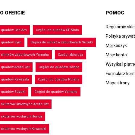
O OFERCIE
POMOC
Regulamin skl
o quadów Can-Am
Części do quadów CF Moto
Polityka prywa
o quadów Sym
Części do silników zaburtowych Suzuki
Mój koszyk
Moje konto
 silników zaburtowych Yamaha
Części zbiorcza
Wysyłka i płatn
 quadów Arctic Cat
Części do quadów Honda
Formularz kon
o quadów Kawasaki
Części do quadów Polaris
Mapa strony
o quadów Suzuki
Części do quadów Yamaha
 skuterów śnieżnych Arctic Cat
o skuterów wodnych Honda
o skuterów wodnych Kawasaki