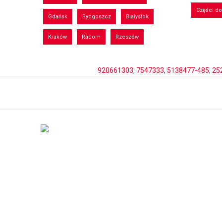
Części d
Gdańsk
Bydgoszcz
Białystok
Kraków
Radom
Rzeszów
920661303
,
7547333
,
5138477-485
,
25