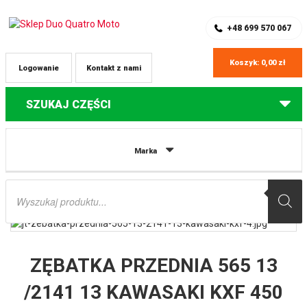
SKLEP Z CZĘŚCIAMI DO QUADÓW
REJESTRACJA
+48 699 570 067
Koszyk:
0,00
zł
Logowanie
Kontakt z nami
SZUKAJ CZĘŚCI
Strona główna
Części do quadów Yamaha
ZĘBATKA PRZEDNIA 565 13
Marka
/2141 13 KAWASAKI KXF 450 ’06-, YAMAHA YZF/WRF 400/426/450
SAMOOCZYSZCZAJĄCA (56513JTSC) (ŁAŃC. 520)YFZ 450 ’04-’13 JT
Wyszukiwarka
produktów
ZĘBATKA PRZEDNIA 565 13
/2141 13 KAWASAKI KXF 450