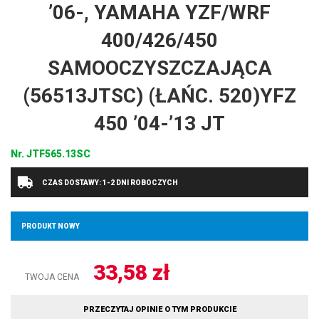
’06-, YAMAHA YZF/WRF
400/426/450
SAMOOCZYSZCZAJĄCA
(56513JTSC) (ŁAŃC. 520)YFZ
450 ’04-’13 JT
Nr.
JTF565.13SC
CZAS DOSTAWY: 1-2 DNI ROBOCZYCH
PRODUKT NOWY
33,58
zł
TWOJA CENA
PRZECZYTAJ OPINIE O TYM PRODUKCIE