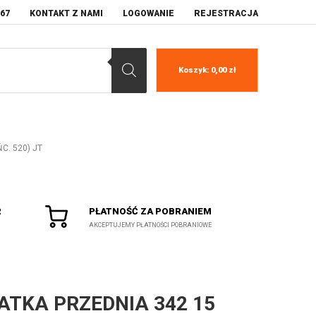
067
KONTAKT Z NAMI
LOGOWANIE
REJESTRACJA
Koszyk:
0,00
zł
ŃC. 520) JT
R
PŁATNOŚĆ ZA POBRANIEM
AKCEPTUJEMY PŁATNOŚCI POBRANIOWE
ATKA PRZEDNIA 342 15