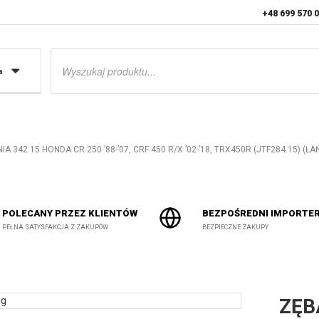
+48 699 570 
Wyszukiwarka
produktów
a
 342 15 HONDA CR 250 ’88-’07, CRF 450 R/X ’02-’18, TRX450R (JTF284.15) (ŁA
POLECANY PRZEZ KLIENTÓW
BEZPOŚREDNI IMPORTE
PEŁNA SATYSFAKCJA Z ZAKUPÓW
BEZPIECZNE ZAKUPY
ZĘB