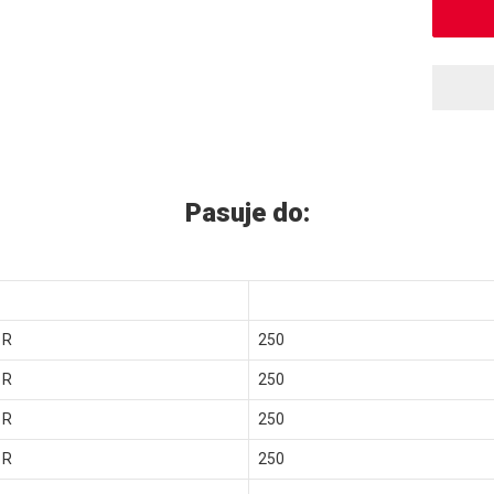
Pasuje do:
 R
250
 R
250
 R
250
 R
250