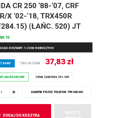
DA CR 250 ’88-’07, CRF
R/X ’02-’18, TRX450R
284.15) (ŁAŃC. 520) JT
84.15
CZAS DOSTAWY: 1-2 DNI ROBOCZYCH
37,83
zł
TWOJA CENA
T NOWY
KT AKCESORYJNY
CENA ZAWIERA 23% VAT
ZAMÓW PRZEZ TELEFON: 799 360 021
KOSZTY
DODAJ DO KOSZYKA