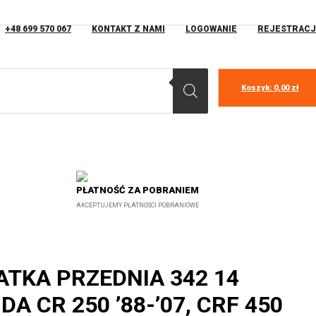
+48 699 570 067
KONTAKT Z NAMI
LOGOWANIE
REJESTRACJ
Koszyk:
0,00
zł
PŁATNOŚĆ ZA POBRANIEM
AKCEPTUJEMY PŁATNOŚCI POBRANIOWE
ATKA PRZEDNIA 342 14
A CR 250 ’88-’07, CRF 450