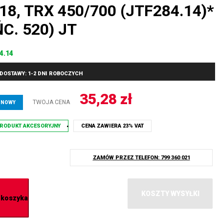
’18, TRX 450/700 (JTF284.14)*
C. 520) JT
4.14
DOSTAWY: 1-2 DNI ROBOCZYCH
35,28
zł
TWOJA CENA
 NOWY
RODUKT AKCESORYJNY
CENA ZAWIERA 23% VAT
ZAMÓW PRZEZ TELEFON: 799 360 021
KOSZTY WYSYŁKI
 koszyka