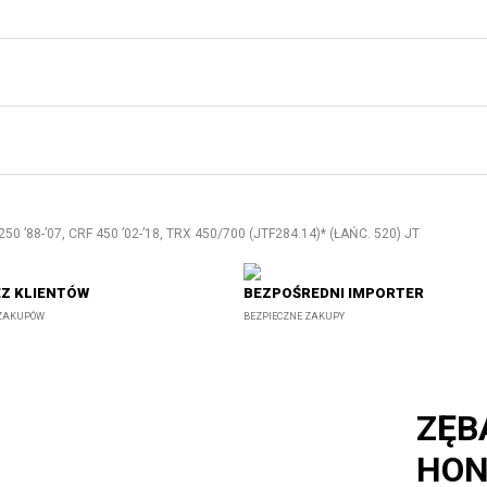
’88-’07, CRF 450 ’02-’18, TRX 450/700 (JTF284.14)* (ŁAŃC. 520) JT
Z KLIENTÓW
BEZPOŚREDNI IMPORTER
 ZAKUPÓW
BEZPIECZNE ZAKUPY
ZĘB
HOND