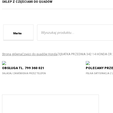
SKLEP Z CZĘŚCIAMI DO QUADÓW
Wyszukiwarka
produktów
Marka
Strona główna
Części do quadów Honda
ZĘBATKA PRZEDNIA 342 14 HONDA CR 250 
OBSŁUGA TL. 799 360 021
POLECANY PRZE
SKŁADAJ ZAMÓWIENIA PRZEZ TELEFON
PEŁNA SATYSFAKCJA Z