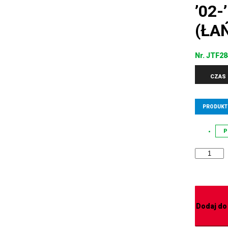
’02-
(ŁAŃ
Nr.
JTF28
CZAS 
PRODUKT
P
Dodaj do