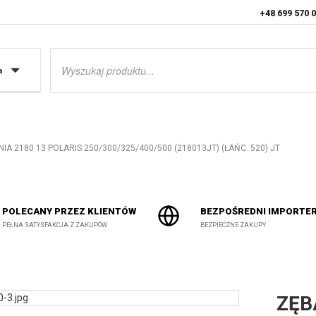
+48 699 570 
Wyszukiwarka
produktów
a
A 2180 13 POLARIS 250/300/325/400/500 (218013JT) (ŁAŃC. 520) JT
POLECANY PRZEZ KLIENTÓW
BEZPOŚREDNI IMPORTE
PEŁNA SATYSFAKCJA Z ZAKUPÓW
BEZPIECZNE ZAKUPY
ZĘB