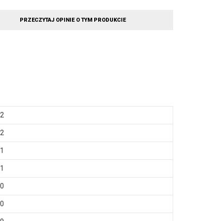
PRZECZYTAJ OPINIE O TYM PRODUKCIE
2
2
1
1
0
0