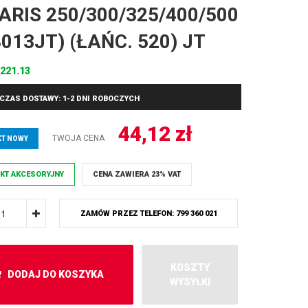
ARIS 250/300/325/400/500
8013JT) (ŁAŃC. 520) JT
221.13
CZAS DOSTAWY: 1-2 DNI ROBOCZYCH
44,12
zł
TWOJA CENA
T NOWY
KT AKCESORYJNY
CENA ZAWIERA 23% VAT
ZAMÓW PRZEZ TELEFON: 799 360 021
KOSZTY
DODAJ DO KOSZYKA
WYSYŁKI