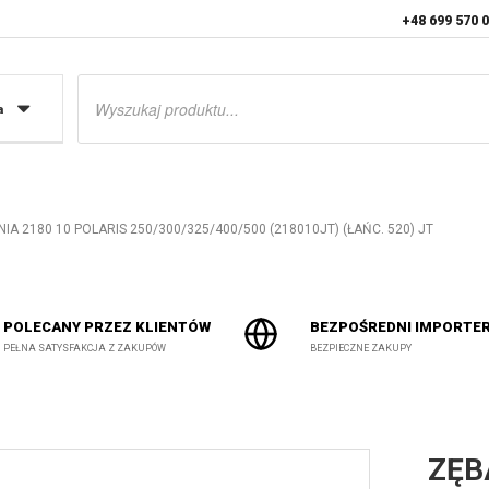
+48 699 570 
Wyszukiwarka
produktów
a
A 2180 10 POLARIS 250/300/325/400/500 (218010JT) (ŁAŃC. 520) JT
POLECANY PRZEZ KLIENTÓW
BEZPOŚREDNI IMPORTE
PEŁNA SATYSFAKCJA Z ZAKUPÓW
BEZPIECZNE ZAKUPY
ZĘB