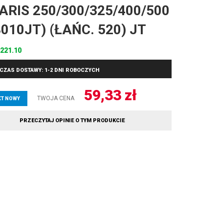
ARIS 250/300/325/400/500
8010JT) (ŁAŃC. 520) JT
221.10
CZAS DOSTAWY: 1-2 DNI ROBOCZYCH
59,33
zł
TWOJA CENA
T NOWY
PRZECZYTAJ OPINIE O TYM PRODUKCIE