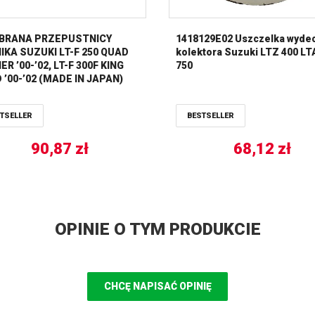
RANA PRZEPUSTNICY
1418129E02 Uszczelka wyde
IKA SUZUKI LT-F 250 QUAD
kolektora Suzuki LTZ 400 LT
R ’00-’02, LT-F 300F KING
750
 ’00-’02 (MADE IN JAPAN)
RMAX
TSELLER
BESTSELLER
90,87
zł
68,12
zł
OPINIE O TYM PRODUKCIE
CHCĘ NAPISAĆ OPINIĘ