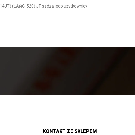
614JT) (ŁAŃC. 520) JT sądzą jego użytkownicy
KONTAKT ZE SKLEPEM