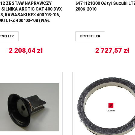
/12 ZESTAW NAPRAWCZY
6471121G00 Oś tył Suzuki LT
 SILNIKA ARCTIC CAT 400 DVX
2006-2010
08, KAWASAKI KFX 400 ’03-’06,
I LT-Z 400 ’03-’08 (WAŁ
OWY, ŁOŻYSKA,
ZELNIACZE, USZCZELKI) HOT
TSELLER
BESTSELLER
S
2 208,64
zł
2 727,57
zł