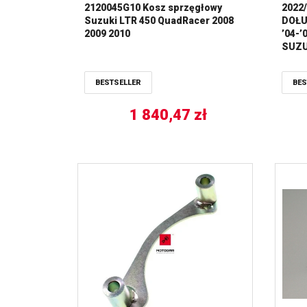
2120045G10 Kosz sprzęgłowy
2022
Suzuki LTR 450 QuadRacer 2008
DOŁU
2009 2010
’04-’
SUZUK
KORB
USZC
BESTSELLER
BES
ROD
1 840,47
zł