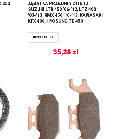
Z 250
ZĘBATKA PRZEDNIA 2116 13
SUZUKI LTR 450 ’06-’12, LTZ 400
’03-’13, RMX 450 ’10-’13, KAWASAKI
KFX 400, HYOSUNG TE 450
(JTF1401.13)* (ŁAŃC. 520) JT
BESTSELLER
35,28
zł