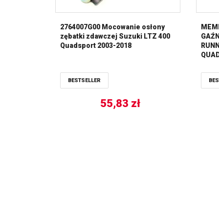
2764007G00 Mocowanie osłony
MEMB
zębatki zdawczej Suzuki LTZ 400
GAŹN
Quadsport 2003-2018
RUNNE
QUAD
TOU
BESTSELLER
BES
55,83
zł