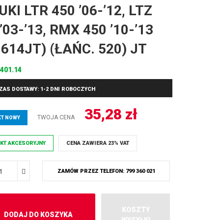
KI LTR 450 ’06-’12, LTZ
’03-’13, RMX 450 ’10-’13
1614JT) (ŁAŃC. 520) JT
401.14
ZAS DOSTAWY: 1-2 DNI ROBOCZYCH
35,28
zł
TWOJA CENA
T NOWY
KT AKCESORYJNY
CENA ZAWIERA 23% VAT
ZAMÓW PRZEZ TELEFON: 799 360 021
KOSZTY
DODAJ DO KOSZYKA