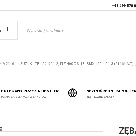
+48 699 570 
Wyszukiwarka
produktów
a
 2116 14 SUZUKI LTR 450 ’06-’12, LTZ 400 ’03-’13, RMX 450 ’10-’13 (211614JT) 
POLECANY PRZEZ KLIENTÓW
BEZPOŚREDNI IMPORTE
PEŁNA SATYSFAKCJA Z ZAKUPÓW
BEZPIECZNE ZAKUPY
ZĘB