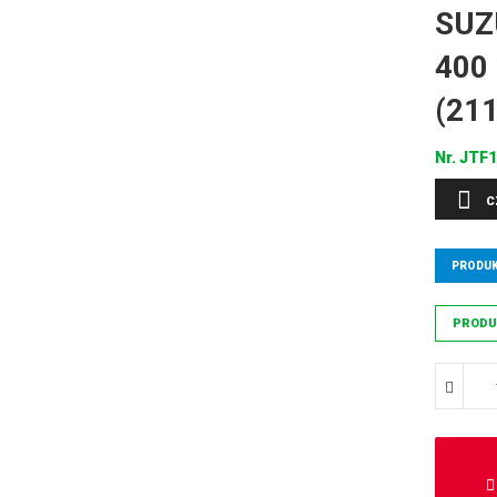
SUZU
400 
(21
Nr.
JTF1
C
PRODUK
PRODU