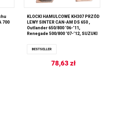
chu
KLOCKI HAMULCOWE KH307 PRZÓD
A 700
LEWY SINTER CAN-AM DS 650 ,
Outlander 650/800 ’06-’11,
Renegade 500/800 ’07-’12, SUZUKI
LT-A 400 King Quad ’08-’21, LT-A
500/750 ’11-’20, / PRZÓD PRAWY
BESTSELLER
CAN-AM Outlander 400/500/800
’05-’15, YAMAHA YFM 400 ‘ ALL
BALLS
78,63
zł