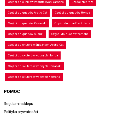
Części do silników zaburtowych Yamaha
Części zbiorcza
Części do quadów Arctic Cat
Części do quadów Honda
Części do quadów Kawasaki
Części do quadów Polaris
Części do quadów Suzuki
Części do quadów Yamaha
Części do skuterów śnieżnych Arctic Cat
Części do skuterów wodnych Honda
Części do skuterów wodnych Kawasaki
Części do skuterów wodnych Yamaha
POMOC
Regulamin sklepu
Polityka prywatności