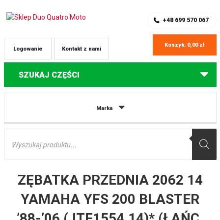
SKLEP Z CZĘŚCIAMI DO QUADÓW
REJESTRACJA
+48 699 570 067
Koszyk:
0,00
zł
Logowanie
Kontakt z nami
SZUKAJ CZĘŚCI
Strona główna
Części do quadów Yamaha
ZĘBATKA PRZEDNIA 2062
Marka
14 YAMAHA YFS 200 BLASTER ’88-’06 (JTF1554.14)* (ŁAŃC. 520) JT
Wyszukiwarka
produktów
ZĘBATKA PRZEDNIA 2062 14
YAMAHA YFS 200 BLASTER
’88-’06 (JTF1554.14)* (ŁAŃC.