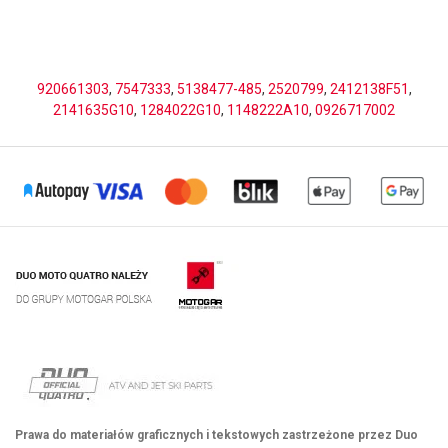
920661303
,
7547333
,
5138477-485
,
2520799
,
2412138F51
,
2141635G10
,
1284022G10
,
1148222A10
,
0926717002
Prawa do materiałów graficznych i tekstowych zastrzeżone przez Duo