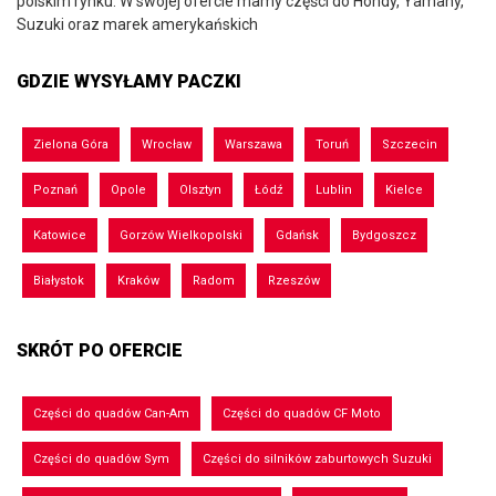
polskim rynku. W swojej ofercie mamy części do Hondy, Yamahy,
Suzuki oraz marek amerykańskich
GDZIE WYSYŁAMY PACZKI
Zielona Góra
Wrocław
Warszawa
Toruń
Szczecin
Poznań
Opole
Olsztyn
Łódź
Lublin
Kielce
Katowice
Gorzów Wielkopolski
Gdańsk
Bydgoszcz
Białystok
Kraków
Radom
Rzeszów
SKRÓT PO OFERCIE
Części do quadów Can-Am
Części do quadów CF Moto
Części do quadów Sym
Części do silników zaburtowych Suzuki