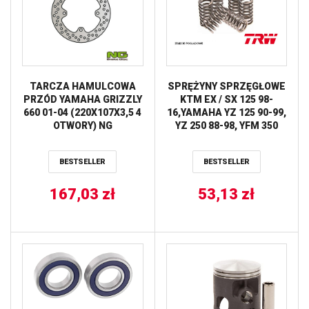
TARCZA HAMULCOWA
SPRĘŻYNY SPRZĘGŁOWE
PRZÓD YAMAHA GRIZZLY
KTM EX / SX 125 98-
660 01-04 (220X107X3,5 4
16,YAMAHA YZ 125 90-99,
OTWORY) NG
YZ 250 88-98, YFM 350
WOLVERINE 95-05,
HONDA CR 125R 84-99, CB
BESTSELLER
BESTSELLER
250 TWO FIFTY 91-02,
NSR 250 R 88-89,
167,03
zł
(EBS024) TRW LUCAS
53,13
zł