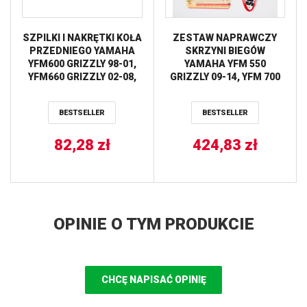
SZPILKI I NAKRĘTKI KOŁA
ZESTAW NAPRAWCZY
PRZEDNIEGO YAMAHA
SKRZYNI BIEGÓW
YFM600 GRIZZLY 98-01,
YAMAHA YFM 550
YFM660 GRIZZLY 02-08,
GRIZZLY 09-14, YFM 700
TYLNEGO YAMAHA
RHINO 08-13, YFM 700
YFM660 GRIZZLY 02-08
GRIZZLY 07-15 HOT RODS
BESTSELLER
BESTSELLER
ALL BALLS
82,28
zł
424,83
zł
OPINIE O TYM PRODUKCIE
CHCĘ NAPISAĆ OPINIĘ