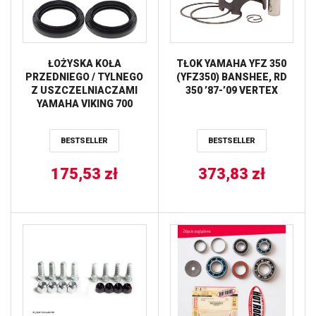
ŁOŻYSKA KOŁA
TŁOK YAMAHA YFZ 350
PRZEDNIEGO / TYLNEGO
(YFZ350) BANSHEE, RD
Z USZCZELNIACZAMI
350 ’87-’09 VERTEX
YAMAHA VIKING 700
’14-’15, VIKING 700 VI (15)
ALL BALLS
BESTSELLER
BESTSELLER
175,53
zł
373,83
zł