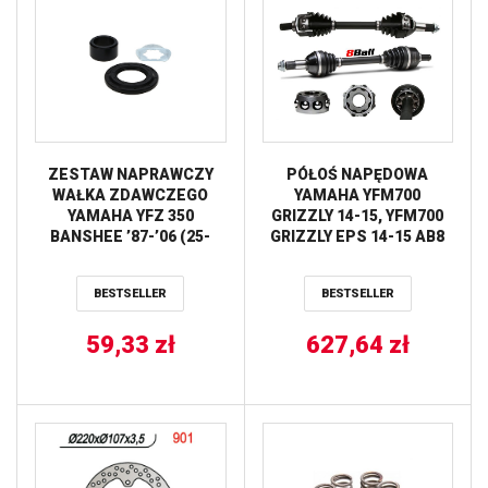
ZESTAW NAPRAWCZY
PÓŁOŚ NAPĘDOWA
WAŁKA ZDAWCZEGO
YAMAHA YFM700
YAMAHA YFZ 350
GRIZZLY 14-15, YFM700
BANSHEE ’87-’06 (25-
GRIZZLY EPS 14-15 AB8
4032) PROX
EXTREME TYŁ STRONA
LEWA / PRAWA ALL
BESTSELLER
BESTSELLER
BALLS
59,33
zł
627,64
zł