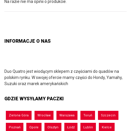
Na razie nie ma opinii o produkcie.
INFORMACJE O NAS
Duo Quatro jest wiodącym sklepem z częściami do quadów na
polskim rynku. W swojej ofercie mamy części do Hondy, Yamahy,
Suzuki oraz marek amerykańskich
GDZIE WYSYŁAMY PACZKI
Zielona Góra
Wrocław
Warszawa
Toruń
Szczecin
Poznań
Opole
Olsztyn
Łódź
Lublin
Kielce