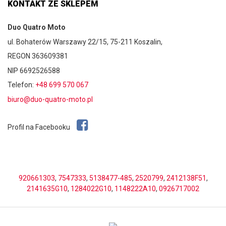
KONTAKT ZE SKLEPEM
Duo Quatro Moto
ul. Bohaterów Warszawy 22/15, 75-211 Koszalin,
REGON 363609381
NIP 6692526588
Telefon:
+48 699 570 067
biuro@duo-quatro-moto.pl
Profil na Facebooku
920661303
,
7547333
,
5138477-485
,
2520799
,
2412138F51
,
2141635G10
,
1284022G10
,
1148222A10
,
0926717002