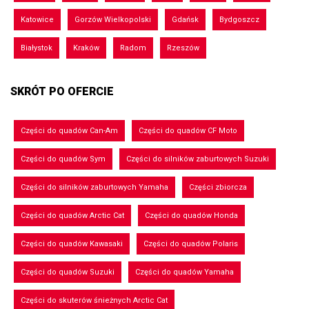
Katowice
Gorzów Wielkopolski
Gdańsk
Bydgoszcz
Białystok
Kraków
Radom
Rzeszów
SKRÓT PO OFERCIE
Części do quadów Can-Am
Części do quadów CF Moto
Części do quadów Sym
Części do silników zaburtowych Suzuki
Części do silników zaburtowych Yamaha
Części zbiorcza
Części do quadów Arctic Cat
Części do quadów Honda
Części do quadów Kawasaki
Części do quadów Polaris
Części do quadów Suzuki
Części do quadów Yamaha
Części do skuterów śnieżnych Arctic Cat