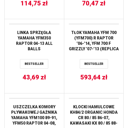
114,75
zł
70,47
zł
LINKA SPRZĘGŁA
TŁOK YAMAHA YFM 700
YAMAHA YFM350
(YFM700) R RAPTOR
RAPTOR 04-13 ALL
’06-’14, YFM 700 F
BALLS
GRIZZLY ’07-’13 (REPLICA
101,94MM) PROX
BESTSELLER
BESTSELLER
43,69
zł
593,64
zł
USZCZELKA KOMORY
KLOCKI HAMULCOWE
PŁYWAKOWEJ GAŹNIKA
KH84/2 ORGANIC HONDA
YAMAHA YFM100 89-91,
CR 80 / 85 86-07,
YFM50 RAPTOR 04-08,
KAWASAKI KX 80 / 85 88-