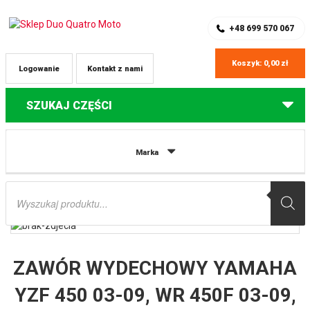
SKLEP Z CZĘŚCIAMI DO QUADÓW
REJESTRACJA
+48 699 570 067
Koszyk:
0,00
zł
Logowanie
Kontakt z nami
SZUKAJ CZĘŚCI
Strona główna
Części do quadów Yamaha
ZAWÓR WYDECHOWY
Marka
YAMAHA YZF 450 03-09, WR 450F 03-09, YFZ 450 04-09 (TYTANOWY)
(OEM:5TA-12121-00) PROX
Wyszukiwarka
produktów
ZAWÓR WYDECHOWY YAMAHA
YZF 450 03-09, WR 450F 03-09,