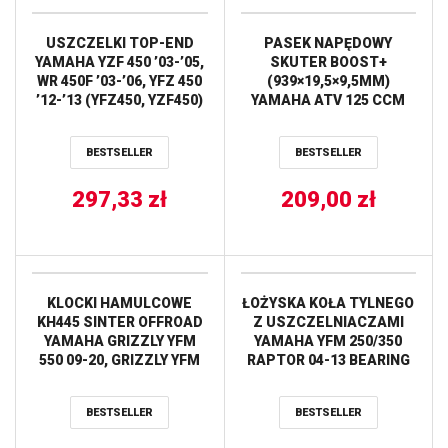
USZCZELKI TOP-END
PASEK NAPĘDOWY
YAMAHA YZF 450 ’03-’05,
SKUTER BOOST+
WR 450F ’03-’06, YFZ 450
(939×19,5×9,5MM)
’12-’13 (YFZ450, YZF450)
YAMAHA ATV 125 CCM
ATHENA
YFM GRIZZLY/HUNTER
’02-’14,SYM 125 CCM HD
BESTSELLER
BESTSELLER
EVO ’03-’15,PEUGEOT
LXR 125 CCM
297,33
zł
’09-’14,ADIVA AD LE/AR
209,00
zł
125CCM ’09-’21 (31709K)
GATES
KLOCKI HAMULCOWE
ŁOŻYSKA KOŁA TYLNEGO
KH445 SINTER OFFROAD
Z USZCZELNIACZAMI
YAMAHA GRIZZLY YFM
YAMAHA YFM 250/350
550 09-20, GRIZZLY YFM
RAPTOR 04-13 BEARING
700 07-20, TYŁ TRW
WORX
LUCAS
BESTSELLER
BESTSELLER