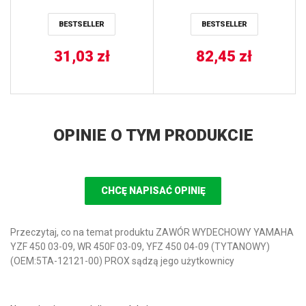
YFM80 BADGER 92-01,
18, YAMAHA YFM 350 92-
YFM80 GRIZZLY 05-08,
10, YFM 600 / 660 98-05,
BESTSELLER
BESTSELLER
YFM80 RAPTOR 02-08
PRZÓD / TYŁ TRW LUCAS
ALL BALLS
31,03
zł
82,45
zł
OPINIE O TYM PRODUKCIE
CHCĘ NAPISAĆ OPINIĘ
Przeczytaj, co na temat produktu ZAWÓR WYDECHOWY YAMAHA
YZF 450 03-09, WR 450F 03-09, YFZ 450 04-09 (TYTANOWY)
(OEM:5TA-12121-00) PROX sądzą jego użytkownicy