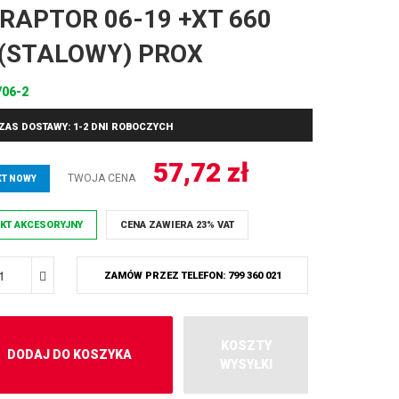
 RAPTOR 06-19 +XT 660
 (STALOWY) PROX
706-2
ZAS DOSTAWY: 1-2 DNI ROBOCZYCH
57,72
zł
TWOJA CENA
T NOWY
KT AKCESORYJNY
CENA ZAWIERA 23% VAT
ZAMÓW PRZEZ TELEFON: 799 360 021
KOSZTY
DODAJ DO KOSZYKA
WYSYŁKI