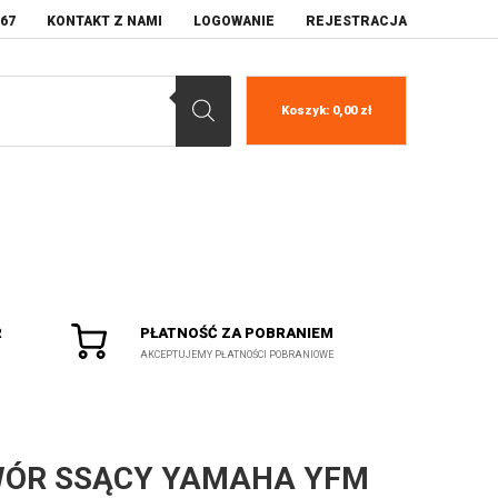
067
KONTAKT Z NAMI
LOGOWANIE
REJESTRACJA
Koszyk:
0,00
zł
R
PŁATNOŚĆ ZA POBRANIEM
AKCEPTUJEMY PŁATNOŚCI POBRANIOWE
ÓR SSĄCY YAMAHA YFM