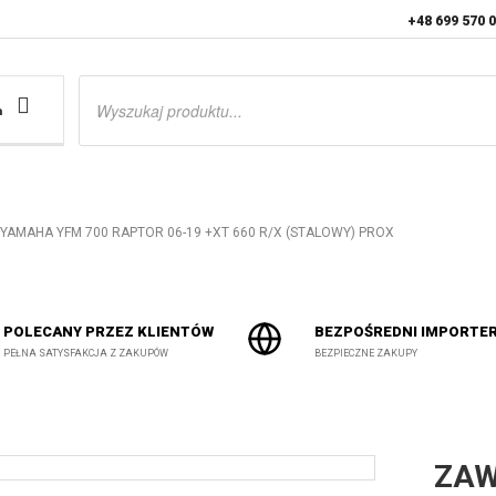
+48 699 570 
Wyszukiwarka
produktów
a
YAMAHA YFM 700 RAPTOR 06-19 +XT 660 R/X (STALOWY) PROX
POLECANY PRZEZ KLIENTÓW
BEZPOŚREDNI IMPORTE
PEŁNA SATYSFAKCJA Z ZAKUPÓW
BEZPIECZNE ZAKUPY
ZAW