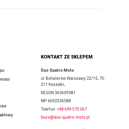
KONTAKT ZE SKLEPEM
epu
Duo Quatro Moto
ul. Bohaterów Warszawy 22/15, 75-
tności
211 Koszalin,
REGON 363609381
NIP 6692526588
ości
Telefon:
+48 699 570 067
taktowy
biuro@duo-quatro-moto.pl