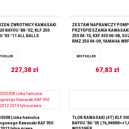
ZEŃ ZWROTNICY KAWASAKI
ZESTAW NAPRAWCZY POMP
20 BAYOU ’88-’02, KLF 250
PRZYŚPIESZANIA KAWASAKI
 ’03-’11 ALL BALLS
250 04-10, KXF 450 06-08, SU
RMZ 250 04-09, YAMAHA WRF
03-11, YFZ 450 04-09, YZF AL
BALLS
TSELLER
BESTSELLER
227,38
zł
67,83
zł
50308 Linka hamulca
TŁOK KAWASAKI (4T) KLF 30
ingowego Kawasaki KAF 950
BAYOU ’86-’05 (76,94MM=+1,
2013 tylna prawa
WOSSNER