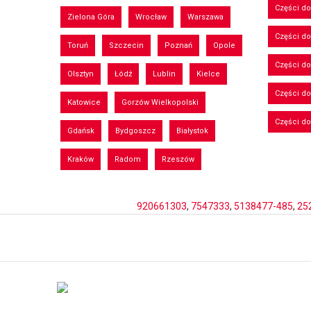
Części d
Zielona Góra
Wrocław
Warszawa
Części do
Toruń
Szczecin
Poznań
Opole
Części d
Olsztyn
Łódź
Lublin
Kielce
Części d
Katowice
Gorzów Wielkopolski
Części d
Gdańsk
Bydgoszcz
Białystok
Kraków
Radom
Rzeszów
920661303
,
7547333
,
5138477-485
,
25