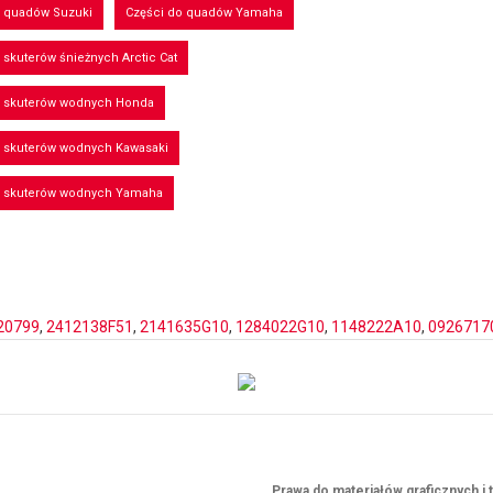
o quadów Suzuki
Części do quadów Yamaha
 skuterów śnieżnych Arctic Cat
o skuterów wodnych Honda
o skuterów wodnych Kawasaki
o skuterów wodnych Yamaha
20799
,
2412138F51
,
2141635G10
,
1284022G10
,
1148222A10
,
0926717
Prawa do materiałów graficznych 