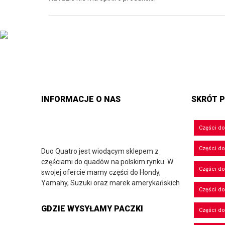
INFORMACJE O NAS
SKRÓT P
Części d
Części d
Duo Quatro jest wiodącym sklepem z
częściami do quadów na polskim rynku. W
Części do
swojej ofercie mamy części do Hondy,
Yamahy, Suzuki oraz marek amerykańskich
Części do
GDZIE WYSYŁAMY PACZKI
Części d