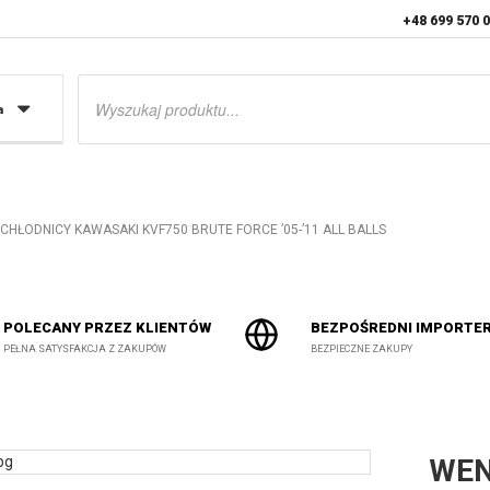
+48 699 570 
Wyszukiwarka
produktów
a
HŁODNICY KAWASAKI KVF750 BRUTE FORCE ’05-’11 ALL BALLS
POLECANY PRZEZ KLIENTÓW
BEZPOŚREDNI IMPORTE
PEŁNA SATYSFAKCJA Z ZAKUPÓW
BEZPIECZNE ZAKUPY
WEN