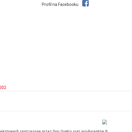
Profil na Facebooku
002
i tekstowych zastrzeżone przez Duo Quatro oraz producentów ©