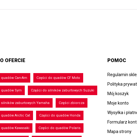
O OFERCIE
POMOC
Regulamin skl
o quadów Can-Am
Części do quadów CF Moto
Polityka prywa
o quadów Sym
Części do silników zaburtowych Suzuki
Mój koszyk
Moje konto
 silników zaburtowych Yamaha
Części zbiorcza
Wysyłka i płatn
 quadów Arctic Cat
Części do quadów Honda
Formularz kon
o quadów Kawasaki
Części do quadów Polaris
Mapa strony