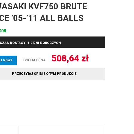
ASAKI KVF750 BRUTE
CE ’05-’11 ALL BALLS
008
CZAS DOSTAWY: 1-2 DNI ROBOCZYCH
508,64
zł
TWOJA CENA
T NOWY
PRZECZYTAJ OPINIE O TYM PRODUKCIE