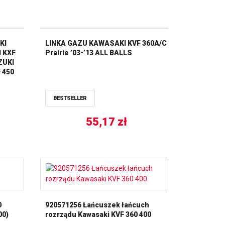
KI
LINKA GAZU KAWASAKI KVF 360A/C
 KXF
Prairie ’03-’13 ALL BALLS
ZUKI
 450
L
BESTSELLER
55,17
zł
0
920571256 Łańcuszek łańcuch
00)
rozrządu Kawasaki KVF 360 400