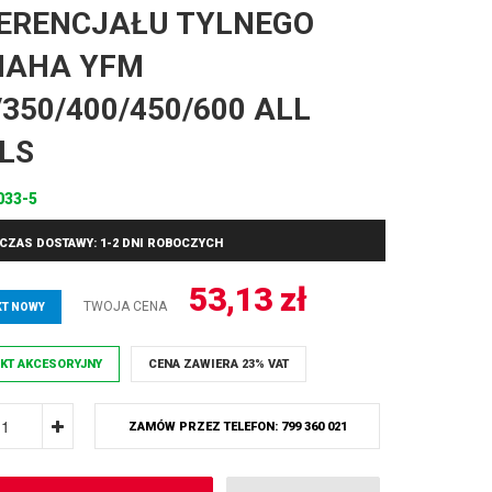
ERENCJAŁU TYLNEGO
MAHA YFM
/350/400/450/600 ALL
LS
033-5
CZAS DOSTAWY: 1-2 DNI ROBOCZYCH
53,13
zł
TWOJA CENA
T NOWY
KT AKCESORYJNY
CENA ZAWIERA 23% VAT
ZAMÓW PRZEZ TELEFON: 799 360 021