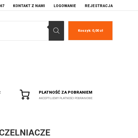
067
KONTAKT Z NAMI
LOGOWANIE
REJESTRACJA
Koszyk:
0,00
zł
R
PŁATNOŚĆ ZA POBRANIEM
AKCEPTUJEMY PŁATNOŚCI POBRANIOWE
CZELNIACZE