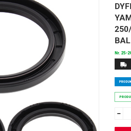
DYF
YA
250
BAL
Nr.
25-2
PRODUK
PRODU