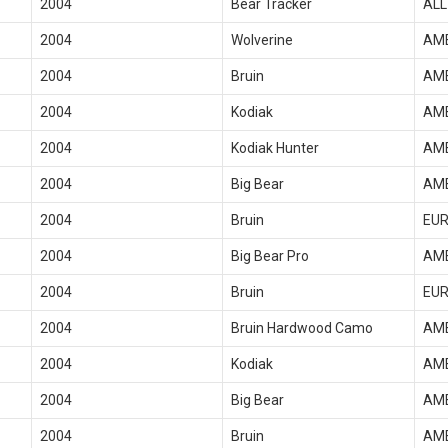
2004
Bear Tracker
ALL
2004
Wolverine
AM
2004
Bruin
AM
2004
Kodiak
AM
2004
Kodiak Hunter
AM
2004
Big Bear
AM
2004
Bruin
EU
2004
Big Bear Pro
AM
2004
Bruin
EU
2004
Bruin Hardwood Camo
AM
2004
Kodiak
AM
2004
Big Bear
AM
2004
Bruin
AM