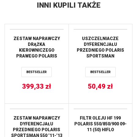
INNI KUPILI TAKŻE
ZESTAW NAPRAWCZY
USZCZELNIACZE
DRĄŻKA
DYFERENCJAŁU
KIEROWNICZEGO
PRZEDNIEGO POLARIS
PRAWEGO POLARIS
SPORTSMAN
Ranger 570 ’17-’21 ALL
250/400/500 ALL BALLS
BALLS
BESTSELLER
BESTSELLER
399,33
zł
50,49
zł
ZESTAW NAPRAWCZY
FILTR OLEJU HF 199
DYFERENCJAŁU
POLARIS 550/850/900 09-
PRZEDNIEGO POLARIS
11 (50) HIFLO
SPORTSMAN 550 ’11-’13