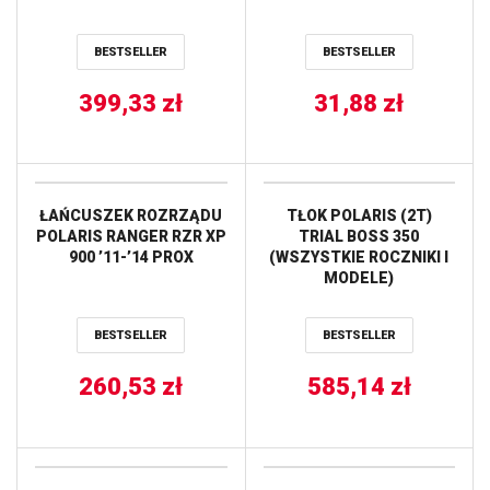
(25-2076) PROX
BESTSELLER
BESTSELLER
399,33
zł
31,88
zł
ŁAŃCUSZEK ROZRZĄDU
TŁOK POLARIS (2T)
POLARIS RANGER RZR XP
TRIAL BOSS 350
900 ’11-’14 PROX
(WSZYSTKIE ROCZNIKI I
MODELE)
(80,93MM=+1,00MM)
WOSSNER
BESTSELLER
BESTSELLER
260,53
zł
585,14
zł