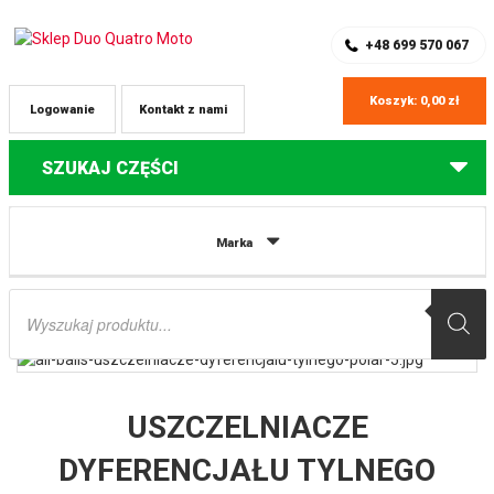
SKLEP Z CZĘŚCIAMI DO QUADÓW
REJESTRACJA
+48 699 570 067
Koszyk:
0,00
zł
Logowanie
Kontakt z nami
SZUKAJ CZĘŚCI
Strona główna
Części do quadów Polaris
USZCZELNIACZE
Marka
DYFERENCJAŁU TYLNEGO POLARIS SCRAMBLER 400 4X4 00-02, SCRAMBLER
500 4X4 01-12 ALL BALLS
Wyszukiwarka
produktów
USZCZELNIACZE
DYFERENCJAŁU TYLNEGO