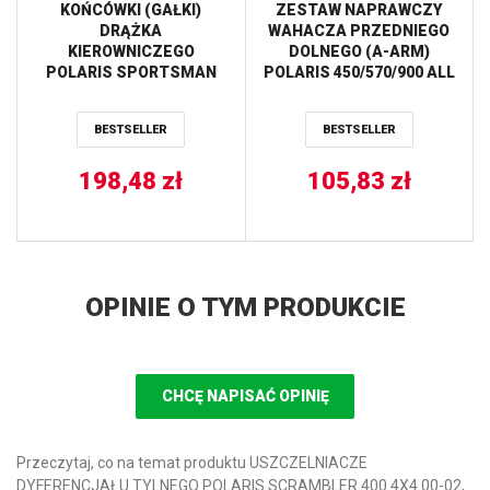
KOŃCÓWKI (GAŁKI)
ZESTAW NAPRAWCZY
DRĄŻKA
WAHACZA PRZEDNIEGO
KIEROWNICZEGO
DOLNEGO (A-ARM)
POLARIS SPORTSMAN
POLARIS 450/570/900 ALL
300/400 ’08-’10 ALL
BALLS
BALLS
BESTSELLER
BESTSELLER
198,48
zł
105,83
zł
OPINIE O TYM PRODUKCIE
CHCĘ NAPISAĆ OPINIĘ
Przeczytaj, co na temat produktu USZCZELNIACZE
DYFERENCJAŁU TYLNEGO POLARIS SCRAMBLER 400 4X4 00-02,