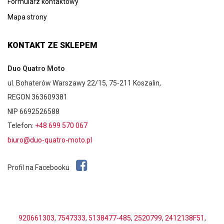
Formularz kontaktowy
Mapa strony
KONTAKT ZE SKLEPEM
Duo Quatro Moto
ul. Bohaterów Warszawy 22/15, 75-211 Koszalin,
REGON 363609381
NIP 6692526588
Telefon:
+48 699 570 067
biuro@duo-quatro-moto.pl
Profil na Facebooku
920661303
,
7547333
,
5138477-485
,
2520799
,
2412138F51
,