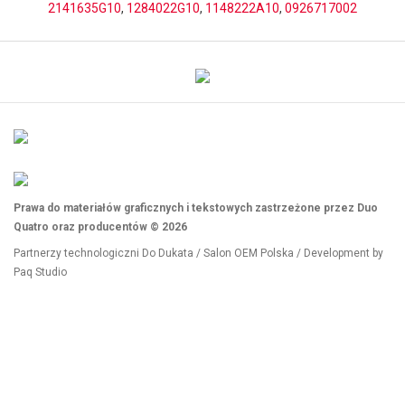
2141635G10
,
1284022G10
,
1148222A10
,
0926717002
Prawa do materiałów graficznych i tekstowych zastrzeżone przez Duo
Quatro oraz producentów © 2026
Partnerzy technologiczni
Do Dukata
/
Salon OEM Polska
/ Development by
Paq Studio