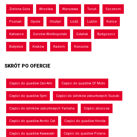
Zielona Góra
Wrocław
Warszawa
Toruń
Szczecin
Poznań
Opole
Olsztyn
Łódź
Lublin
Kielce
Katowice
Gorzów Wielkopolski
Gdańsk
Bydgoszcz
Białystok
Kraków
Radom
Rzeszów
SKRÓT PO OFERCIE
Części do quadów Can-Am
Części do quadów CF Moto
Części do quadów Sym
Części do silników zaburtowych Suzuki
Części do silników zaburtowych Yamaha
Części zbiorcza
Części do quadów Arctic Cat
Części do quadów Honda
Części do quadów Kawasaki
Części do quadów Polaris