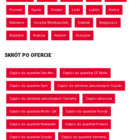
Poznań
Opole
Olsztyn
Łódź
Lublin
Kielce
Katowice
Gorzów Wielkopolski
Gdańsk
Bydgoszcz
Białystok
Kraków
Radom
Rzeszów
SKRÓT PO OFERCIE
Części do quadów Can-Am
Części do quadów CF Moto
Części do quadów Sym
Części do silników zaburtowych Suzuki
Części do silników zaburtowych Yamaha
Części zbiorcza
Części do quadów Arctic Cat
Części do quadów Honda
Części do quadów Kawasaki
Części do quadów Polaris
Części do quadów Suzuki
Części do quadów Yamaha