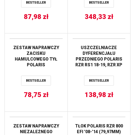
BESTSELLER
BESTSELLER
87,98
zł
348,33
zł
ZESTAW NAPRAWCZY
USZCZELNIACZE
ZACISKU
DYFERENCJAŁU
HAMULCOWEGO TYŁ
PRZEDNIEGO POLARIS
POLARIS
RZR RS1 18-19, RZR XP
250/300/325/400/425/500
TURBO S 18-19, RZR XP
ALL BALLS
TURBO S4 19 ALL BALLS
BESTSELLER
BESTSELLER
78,75
zł
138,98
zł
ZESTAW NAPRAWCZY
TŁOK POLARIS RZR 800
NIEZALEŻNEGO
EFI ’08-’14 (79,97MM)