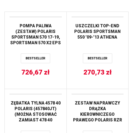
POMPA PALIWA
USZCZELKI TOP-END
(ZESTAW) POLARIS
POLARIS SPORTSMAN
SPORTSMAN 570 17-19,
550 ’09-’13 ATHENA
SPORTSMAN 570 X2 EPS
MD 17, SPORTSMAN 570
X2 EPS TRACTOR 17-18
BESTSELLER
BESTSELLER
ALL BALLS
726,67
zł
270,73
zł
ZĘBATKA TYLNA 4578 40
ZESTAW NAPRAWCZY
POLARIS (457840JT)
DRĄŻKA
(MOŻNA STOSOWAĆ
KIEROWNICZEGO
ZAMIAST 478 40
PRAWEGO POLARIS RZR
JTR478.40) (ŁAŃC. 520)
XP 1000 (14), RZR XP 4
JT
1000 (14) ALL BALLS