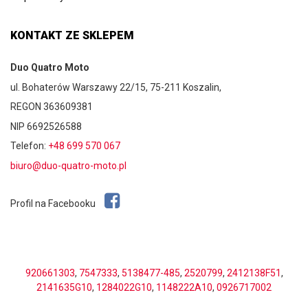
KONTAKT ZE SKLEPEM
Duo Quatro Moto
ul. Bohaterów Warszawy 22/15, 75-211 Koszalin,
REGON 363609381
NIP 6692526588
Telefon:
+48 699 570 067
biuro@duo-quatro-moto.pl
Profil na Facebooku
920661303
,
7547333
,
5138477-485
,
2520799
,
2412138F51
,
2141635G10
,
1284022G10
,
1148222A10
,
0926717002