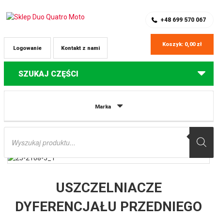
SKLEP Z CZĘŚCIAMI DO QUADÓW
REJESTRACJA
+48 699 570 067
Koszyk:
0,00
zł
Logowanie
Kontakt z nami
SZUKAJ CZĘŚCI
Strona główna
Części do quadów Polaris
USZCZELNIACZE
Marka
DYFERENCJAŁU PRZEDNIEGO POLARIS RZR, RZR XP, GENERAL, RANGER ALL
BALLS
Wyszukiwarka
produktów
USZCZELNIACZE
DYFERENCJAŁU PRZEDNIEGO