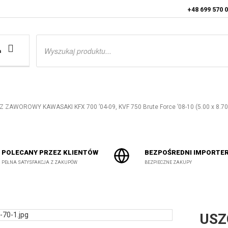
+48 699 570 
Wyszukiwarka
produktów
a
 ZAWOROWY KAWASAKI KFX 700 ’04-09, KVF 750 Brute Force ’08-10 (5.00 x 8.7
POLECANY PRZEZ KLIENTÓW
BEZPOŚREDNI IMPORTE
PEŁNA SATYSFAKCJA Z ZAKUPÓW
BEZPIECZNE ZAKUPY
USZ