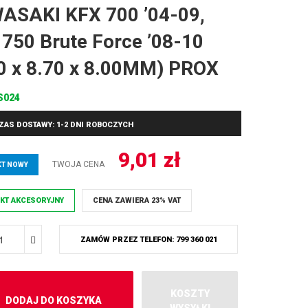
ASAKI KFX 700 ’04-09,
750 Brute Force ’08-10
0 x 8.70 x 8.00MM) PROX
S024
ZAS DOSTAWY: 1-2 DNI ROBOCZYCH
9,01
zł
TWOJA CENA
T NOWY
KT AKCESORYJNY
CENA ZAWIERA 23% VAT
ZAMÓW PRZEZ TELEFON: 799 360 021
KOSZTY
DODAJ DO KOSZYKA