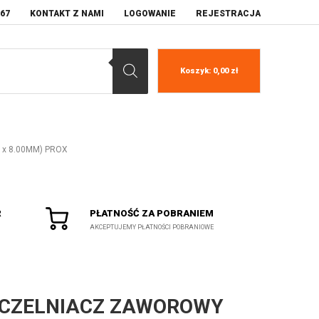
067
KONTAKT Z NAMI
LOGOWANIE
REJESTRACJA
Koszyk:
0,00
zł
0 x 8.00MM) PROX
R
PŁATNOŚĆ ZA POBRANIEM
AKCEPTUJEMY PŁATNOŚCI POBRANIOWE
CZELNIACZ ZAWOROWY