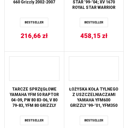
660 Grizzly 2002-2007
STAR ’99-’04; XV 1670
ROYAL STAR WARRIOR
’02-’07 NEWFREN
BESTSELLER
BESTSELLER
216,66
zł
458,15
zł
TARCZE SPRZĘGŁOWE
ŁOŻYSKA KOŁA TYLNEGO
YAMAHA YFM 50 RAPTOR
Z USZCZELNIACZAMI
04-09, PW 80 83-06, V 80
YAMAHA YFM600
79-83, YFM 80 GRIZZLY
GRIZZLY ’99-’01, YFM350
05-08, YFM 80 RAPTOR
GRIZZLY ’07-’14, BIG
02-08 (EBS2303)
GEAR 400 ’00-’06 ALL
BESTSELLER
BESTSELLER
NEWFREN
BALLS