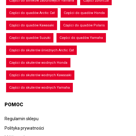
Części do silników zaburtowych Yamaha
Części zbiorcza
Części do quadów Arctic Cat
Części do quadów Honda
Części do quadów Kawasaki
Części do quadów Polaris
Części do quadów Suzuki
Części do quadów Yamaha
Części do skuterów śnieżnych Arctic Cat
Części do skuterów wodnych Honda
Części do skuterów wodnych Kawasaki
Części do skuterów wodnych Yamaha
POMOC
Regulamin sklepu
Polityka prywatności