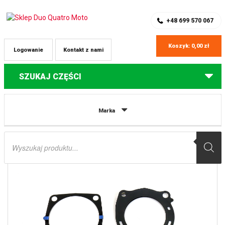
SKLEP Z CZĘŚCIAMI DO QUADÓW
REJESTRACJA
+48 699 570 067
Koszyk:
0,00
zł
Logowanie
Kontakt z nami
SZUKAJ CZĘŚCI
Strona główna
Części do quadów Yamaha
USZCZELKI TOP-END
Marka
YAMAHA YFM 700 GRIZZLY ’16-’18, KODIAK 700 ’16-’18, WOLVERINE 700 ’16-’17
ATHENA
Wyszukiwarka
produktów