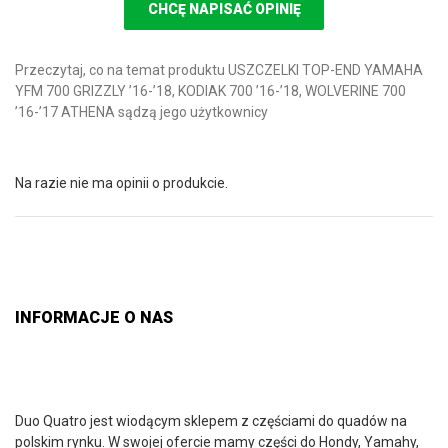
CHCĘ NAPISAĆ OPINIĘ
Przeczytaj, co na temat produktu USZCZELKI TOP-END YAMAHA
YFM 700 GRIZZLY ’16-’18, KODIAK 700 ’16-’18, WOLVERINE 700
’16-’17 ATHENA sądzą jego użytkownicy
Na razie nie ma opinii o produkcie.
INFORMACJE O NAS
Duo Quatro jest wiodącym sklepem z częściami do quadów na
polskim rynku. W swojej ofercie mamy części do Hondy, Yamahy,