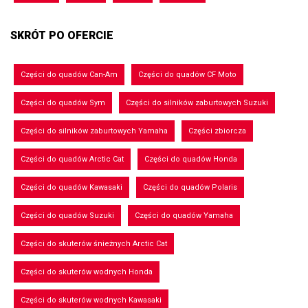
SKRÓT PO OFERCIE
Części do quadów Can-Am
Części do quadów CF Moto
Części do quadów Sym
Części do silników zaburtowych Suzuki
Części do silników zaburtowych Yamaha
Części zbiorcza
Części do quadów Arctic Cat
Części do quadów Honda
Części do quadów Kawasaki
Części do quadów Polaris
Części do quadów Suzuki
Części do quadów Yamaha
Części do skuterów śnieżnych Arctic Cat
Części do skuterów wodnych Honda
Części do skuterów wodnych Kawasaki