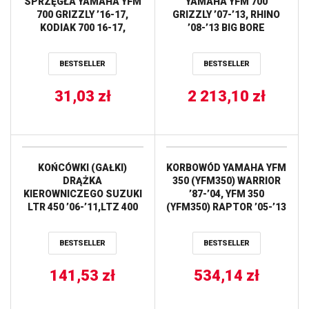
SPRZĘGŁA YAMAHA YFM
YAMAHA YFM 700
700 GRIZZLY ’16-17,
GRIZZLY ’07-’13, RHINO
KODIAK 700 16-17,
’08-’13 BIG BORE
WOLVERINE 700 16-17
(+3MM=727CM3)
ATHENA
(TULEJA ŻELIWNA)
BESTSELLER
BESTSELLER
WORKS
31,03
zł
2 213,10
zł
KOŃCÓWKI (GAŁKI)
KORBOWÓD YAMAHA YFM
DRĄŻKA
350 (YFM350) WARRIOR
KIEROWNICZEGO SUZUKI
’87-’04, YFM 350
LTR 450 ’06-’11,LTZ 400
(YFM350) RAPTOR ’05-’13
’09-’13,YAMAHA YFM
(OEM:1UY-11651-00)
700R RAPTOR
PROX
BESTSELLER
BESTSELLER
’06-’17,YFZ450R/X ’09-’17
(51-1028) PROX
141,53
zł
534,14
zł