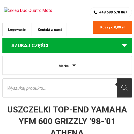
SKLEP Z CZĘŚCIAMI DO QUADÓW
REJESTRACJA
+48 699 570 067
Koszyk:
0,00
zł
Logowanie
Kontakt z nami
SZUKAJ CZĘŚCI
Strona główna
Części do quadów Yamaha
USZCZELKI TOP-END
Marka
YAMAHA YFM 600 GRIZZLY ’98-’01 ATHENA
Wyszukiwarka
produktów
USZCZELKI TOP-END YAMAHA
YFM 600 GRIZZLY ’98-’01
ATHENA