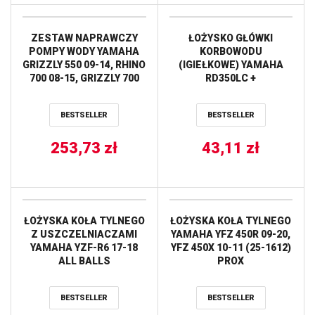
ZESTAW NAPRAWCZY
ŁOŻYSKO GŁÓWKI
POMPY WODY YAMAHA
KORBOWODU
GRIZZLY 550 09-14, RHINO
(IGIEŁKOWE) YAMAHA
700 08-15, GRIZZLY 700
RD350LC +
07-15 HOT RODS
BANSHEE/BLASTER
PROX
BESTSELLER
BESTSELLER
253,73
zł
43,11
zł
ŁOŻYSKA KOŁA TYLNEGO
ŁOŻYSKA KOŁA TYLNEGO
Z USZCZELNIACZAMI
YAMAHA YFZ 450R 09-20,
YAMAHA YZF-R6 17-18
YFZ 450X 10-11 (25-1612)
ALL BALLS
PROX
BESTSELLER
BESTSELLER