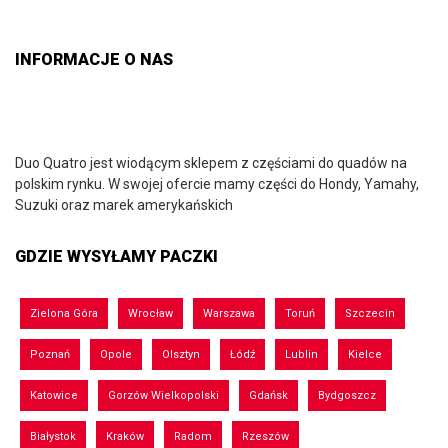
INFORMACJE O NAS
Duo Quatro jest wiodącym sklepem z częściami do quadów na
polskim rynku. W swojej ofercie mamy części do Hondy, Yamahy,
Suzuki oraz marek amerykańskich
GDZIE WYSYŁAMY PACZKI
Zielona Góra
Wrocław
Warszawa
Toruń
Szczecin
Poznań
Opole
Olsztyn
Łódź
Lublin
Kielce
Katowice
Gorzów Wielkopolski
Gdańsk
Bydgoszcz
Białystok
Kraków
Radom
Rzeszów