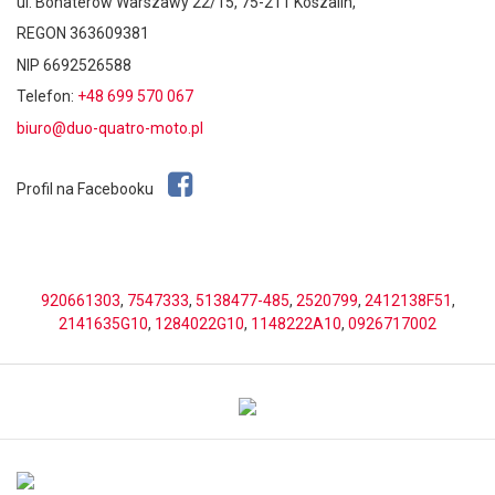
ul. Bohaterów Warszawy 22/15, 75-211 Koszalin,
REGON 363609381
NIP 6692526588
Telefon:
+48 699 570 067
biuro@duo-quatro-moto.pl
Profil na Facebooku
920661303
,
7547333
,
5138477-485
,
2520799
,
2412138F51
,
2141635G10
,
1284022G10
,
1148222A10
,
0926717002