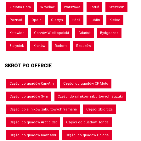
Zielona Góra
Wrocław
Warszawa
Toruń
Szczecin
Poznań
Opole
Olsztyn
Łódź
Lublin
Kielce
Katowice
Gorzów Wielkopolski
Gdańsk
Bydgoszcz
Białystok
Kraków
Radom
Rzeszów
SKRÓT PO OFERCIE
Części do quadów Can-Am
Części do quadów CF Moto
Części do quadów Sym
Części do silników zaburtowych Suzuki
Części do silników zaburtowych Yamaha
Części zbiorcza
Części do quadów Arctic Cat
Części do quadów Honda
Części do quadów Kawasaki
Części do quadów Polaris