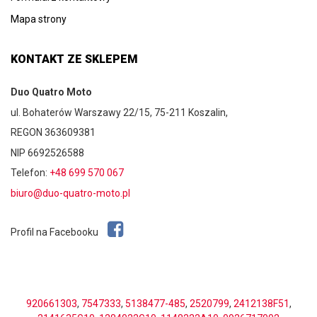
Mapa strony
KONTAKT ZE SKLEPEM
Duo Quatro Moto
ul. Bohaterów Warszawy 22/15, 75-211 Koszalin,
REGON 363609381
NIP 6692526588
Telefon:
+48 699 570 067
biuro@duo-quatro-moto.pl
Profil na Facebooku
920661303
,
7547333
,
5138477-485
,
2520799
,
2412138F51
,