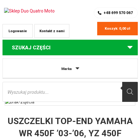
SKLEP Z CZĘŚCIAMI DO QUADÓW
REJESTRACJA
+48 699 570 067
Koszyk:
0,00
zł
Logowanie
Kontakt z nami
SZUKAJ CZĘŚCI
Strona główna
Części do quadów Yamaha
USZCZELKI TOP-END
Marka
YAMAHA WR 450F ’03-’06, YZ 450F ’03-’05, YFZ ’04-’09, BIG BORE
(+3MM=98MM) (478CCM) CYLINDER WORKS
Wyszukiwarka
produktów
USZCZELKI TOP-END YAMAHA
WR 450F ’03-’06, YZ 450F