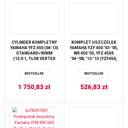
CYLINDER KOMPLETNY
KOMPLET USZCZELEK
YAMAHA YFZ 450 (04-13)
YAMAHA YZF 450 ’03-’05,
STANDARD=95MM
WR 450 ’03, YFZ 450S
(12.0:1, TŁOK VERTEX
’04-’08, ’12-’13 (YZF450,
22984) CYLINDER WORKS
WR450F) ATHENA
BESTSELLER
BESTSELLER
1 750,83
zł
526,83
zł