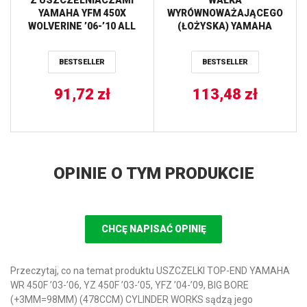
YAMAHA YFM 450X
WYRÓWNOWAŻAJĄCEGO
WOLVERINE ’06-’10 ALL
(ŁOŻYSKA) YAMAHA
BALLS
RAPTOR 350 (04-13),
WARRIOR 350 (87-04) HOT
BESTSELLER
BESTSELLER
RODS
91,72
zł
113,48
zł
OPINIE O TYM PRODUKCIE
CHCĘ NAPISAĆ OPINIĘ
Przeczytaj, co na temat produktu USZCZELKI TOP-END YAMAHA
WR 450F ’03-’06, YZ 450F ’03-’05, YFZ ’04-’09, BIG BORE
(+3MM=98MM) (478CCM) CYLINDER WORKS sądzą jego