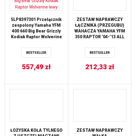
5LP8397301 Przełącznik
ZESTAW NAPRAWCZY
zespolony Yamaha YFM
ŁĄCZNIKA (PRZEGUBU)
400 660 Big Bear Grizzly
WAHACZA YAMAHA YFM
Kodiak Raptor Wolverine
350 RAPTOR ’04-’13 ALL
lewy
BALLS
BESTSELLER
BESTSELLER
557,49
zł
212,33
zł
ŁOŻYSKA KOŁA TYLNEGO
ZESTAW NAPRAWCZY
Z USZCZELNIACZAMI
WAŁKA