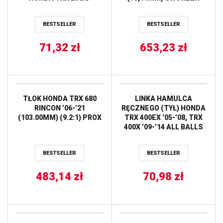
’90-’97, CB 600F HORNET
17MM WOSSNER
’98-’01, CBR 600F ’95-’98,
BESTSELLER
BESTSELLER
VF 750C ’94-’96, VFR 750
’90-’97, CBR 900RR
’95-’97, CB 1000F ’93-’95,
71,32
zł
653,23
zł
CBR 1000F ’90-’97, CRF
1000A ’16-’19, VTR 1000F
’97-’06, CB TOURMAX
TŁOK HONDA TRX 680
LINKA HAMULCA
RINCON ’06-’21
RĘCZNEGO (TYŁ) HONDA
(103.00MM) (9.2:1) PROX
TRX 400EX ’05-’08, TRX
400X ’09-’14 ALL BALLS
BESTSELLER
BESTSELLER
483,14
zł
70,98
zł