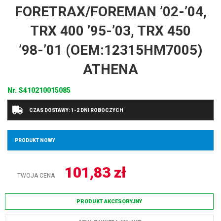
FORETRAX/FOREMAN ’02-’04,
TRX 400 ’95-’03, TRX 450
’98-’01 (OEM:12315HM7005)
ATHENA
Nr.
S410210015085
CZAS DOSTAWY: 1-2 DNI ROBOCZYCH
PRODUKT NOWY
101,83
zł
TWOJA CENA
PRODUKT AKCESORYJNY