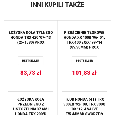
INNI KUPILI TAKŻE
ŁOŻYSKA KOŁA TYLNEGO
PIERŚCIENIE TŁOKOWE
HONDA TRX 420 ’07-’13
HONDA XR 400R ’96-’04;
(25-1580) PROX
TRX 400 EX/X ’99-’14
(85.50MM) PROX
BESTSELLER
BESTSELLER
83,73
zł
101,83
zł
ŁOŻYSKA KOŁA
TŁOK HONDA (4T) TRX
PRZEDNIEGO Z
300EX ’92-’08, TRX 300X
USZCZELNIACZAMI
’09-’12, 4 VALVE
HONDA TRX 200/D
(75,44MM) SWORZEŃ