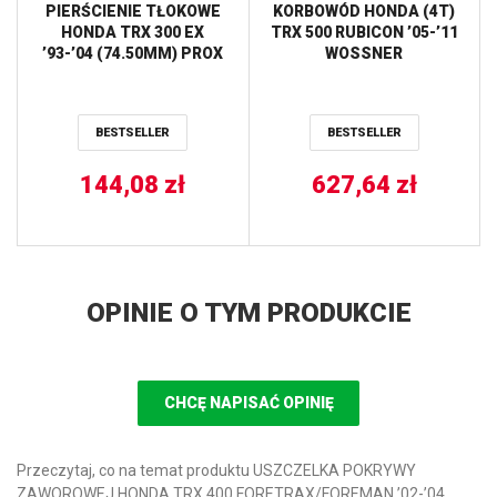
PIERŚCIENIE TŁOKOWE
KORBOWÓD HONDA (4T)
HONDA TRX 300 EX
TRX 500 RUBICON ’05-’11
’93-’04 (74.50MM) PROX
WOSSNER
BESTSELLER
BESTSELLER
144,08
zł
627,64
zł
OPINIE O TYM PRODUKCIE
CHCĘ NAPISAĆ OPINIĘ
Przeczytaj, co na temat produktu USZCZELKA POKRYWY
ZAWOROWEJ HONDA TRX 400 FORETRAX/FOREMAN ’02-’04,