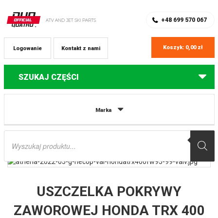
SKLEP Z CZĘŚCIAMI DO QUADÓW
REJESTRACJA
+48 699 570 067
Koszyk:
0,00
zł
Logowanie
Kontakt z nami
SZUKAJ CZĘŚCI
Strona główna
Części do quadów Honda
USZCZELKA POKRYWY
Marka
ZAWOROWEJ HONDA TRX 400 FORETRAX/FOREMAN ’02-’04, TRX 400 ’95-’03,
TRX 450 ’98-’01 (OEM:12315HM7005) ATHENA
Wyszukiwarka
produktów
USZCZELKA POKRYWY
ZAWOROWEJ HONDA TRX 400