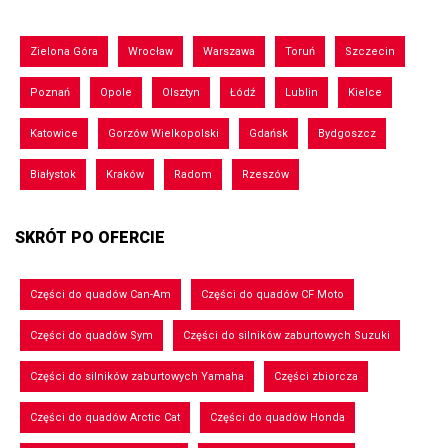
Zielona Góra
Wrocław
Warszawa
Toruń
Szczecin
Poznań
Opole
Olsztyn
Łódź
Lublin
Kielce
Katowice
Gorzów Wielkopolski
Gdańsk
Bydgoszcz
Białystok
Kraków
Radom
Rzeszów
SKRÓT PO OFERCIE
Części do quadów Can-Am
Części do quadów CF Moto
Części do quadów Sym
Części do silników zaburtowych Suzuki
Części do silników zaburtowych Yamaha
Części zbiorcza
Części do quadów Arctic Cat
Części do quadów Honda