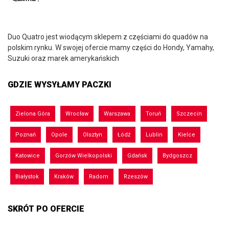
Duo Quatro jest wiodącym sklepem z częściami do quadów na
polskim rynku. W swojej ofercie mamy części do Hondy, Yamahy,
Suzuki oraz marek amerykańskich
GDZIE WYSYŁAMY PACZKI
Zielona Góra
Wrocław
Warszawa
Toruń
Szczecin
Poznań
Opole
Olsztyn
Łódź
Lublin
Kielce
Katowice
Gorzów Wielkopolski
Gdańsk
Bydgoszcz
Białystok
Kraków
Radom
Rzeszów
SKRÓT PO OFERCIE