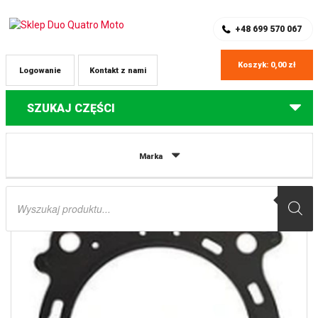
SKLEP Z CZĘŚCIAMI DO QUADÓW
REJESTRACJA
+48 699 570 067
Koszyk:
0,00
zł
Logowanie
Kontakt z nami
SZUKAJ CZĘŚCI
Strona główna
Części do quadów Yamaha
USZCZELKA POD GŁOWICĘ
Marka
( GŁOWICY ) YAMAHA YZF 450 ’03-’05, YFZ450 ’04-’09, WR 450F ’03-’06 ATHENA
Wyszukiwarka
produktów