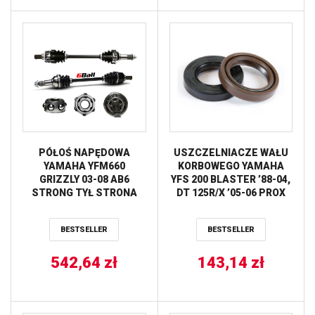
PÓŁOŚ NAPĘDOWA
USZCZELNIACZE WAŁU
YAMAHA YFM660
KORBOWEGO YAMAHA
GRIZZLY 03-08 AB6
YFS 200 BLASTER ’88-04,
STRONG TYŁ STRONA
DT 125R/X ’05-06 PROX
PRAWA ALL BALLS
BESTSELLER
BESTSELLER
542,64
zł
143,14
zł