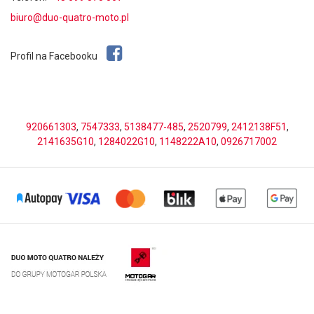
biuro@duo-quatro-moto.pl
Profil na Facebooku
920661303
,
7547333
,
5138477-485
,
2520799
,
2412138F51
,
2141635G10
,
1284022G10
,
1148222A10
,
0926717002