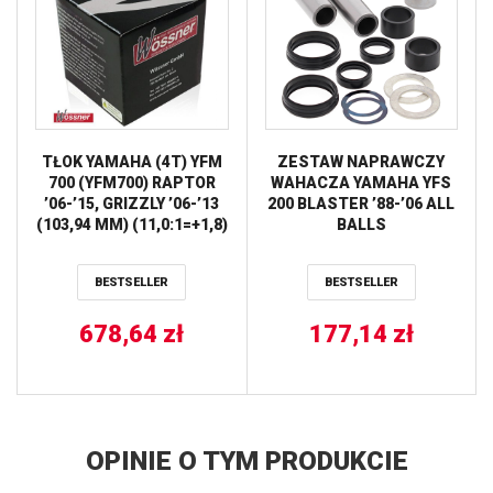
TŁOK YAMAHA (4T) YFM
ZESTAW NAPRAWCZY
700 (YFM700) RAPTOR
WAHACZA YAMAHA YFS
’06-’15, GRIZZLY ’06-’13
200 BLASTER ’88-’06 ALL
(103,94 MM) (11,0:1=+1,8)
BALLS
WOSSNER
BESTSELLER
BESTSELLER
678,64
zł
177,14
zł
OPINIE O TYM PRODUKCIE