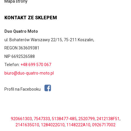
Mapa strony
KONTAKT ZE SKLEPEM
Duo Quatro Moto
ul. Bohaterów Warszawy 22/15, 75-211 Koszalin,
REGON 363609381
NIP 6692526588
Telefon:
+48 699 570 067
biuro@duo-quatro-moto.pl
Profil na Facebooku
920661303
,
7547333
,
5138477-485
,
2520799
,
2412138F51
,
2141635G10
,
1284022G10
,
1148222A10
,
0926717002