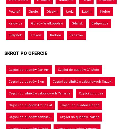
Poznań
Opole
Olsztyn
Łódź
Lublin
Kielce
Katowice
Gorzów Wielkopolski
Gdańsk
Bydgoszcz
Białystok
Kraków
Radom
Rzeszów
SKRÓT PO OFERCIE
Części do quadów Can-Am
Części do quadów CF Moto
Części do quadów Sym
Części do silników zaburtowych Suzuki
Części do silników zaburtowych Yamaha
Części zbiorcza
Części do quadów Arctic Cat
Części do quadów Honda
Części do quadów Kawasaki
Części do quadów Polaris
Części do quadów Suzuki
Części do quadów Yamaha