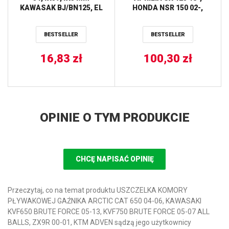
KAWASAK BJ/BN125, EL
HONDA NSR 150 02-,
250, GPX600R,I KLF
KAWASAKI KLX 125 10-13,
250/300, KVF 300/400,
KDX 250 90-94, KLX 250
BESTSELLER
BESTSELLER
ZR750, ZR7 ATHENA
09-17, KLF 300 89-07, H2
1000 ’18-, YAMAHA WR
16,83
zł
125 91-97, TT 350 91-95,
100,30
zł
XTZ 750 89-97,
PRZÓD/TYŁ TRW LUCAS
OPINIE O TYM PRODUKCIE
CHCĘ NAPISAĆ OPINIĘ
Przeczytaj, co na temat produktu USZCZELKA KOMORY
PŁYWAKOWEJ GAŹNIKA ARCTIC CAT 650 04-06, KAWASAKI
KVF650 BRUTE FORCE 05-13, KVF750 BRUTE FORCE 05-07 ALL
BALLS, ZX9R 00-01, KTM ADVEN sądzą jego użytkownicy