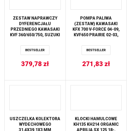
ZESTAW NAPRAWCZY
POMPA PALIWA
DYFERENCJAŁU
(ZESTAW) KAWASAKI
PRZEDNIEGO KAWASAKI
KFX 700 V-FORCE 04-09,
KVF 360/650/750, SUZUKI
KVF650 PRAIRIE 02-03,
ALL BALLS
KVF700 PRAIRIE 04-06,
SUZUKI LTV-700F TWIN
BESTSELLER
BESTSELLER
PEAKS 04-06 ALL BALLS
379,78
zł
271,83
zł
USZCZELKA KOLEKTORA
KLOCKI HAMULCOWE
WYDECHOWEGO
KH135 KH214 ORGANIC
31,4X39,1X3 MM
APRILIA SX 125 18-,