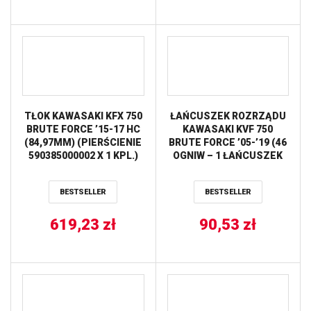
TŁOK KAWASAKI KFX 750
ŁAŃCUSZEK ROZRZĄDU
BRUTE FORCE ’15-17 HC
KAWASAKI KVF 750
(84,97MM) (PIERŚCIENIE
BRUTE FORCE ’05-’19 (46
590385000002 X 1 KPL.)
OGNIW – 1 ŁAŃCUSZEK
(12,1:1=2,9) VERTEX
NA POJAZD),KVF 650
BRUTE FORCE ’05-’13,
BESTSELLER
BESTSELLER
Teryx 750 ’08-’19, KFX 70
PROX
619,23
zł
90,53
zł