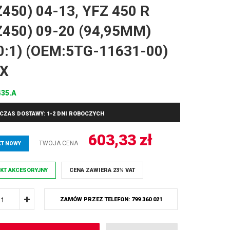
450) 04-13, YFZ 450 R
Z450) 09-20 (94,95MM)
,0:1) (OEM:5TG-11631-00)
X
435.A
CZAS DOSTAWY: 1-2 DNI ROBOCZYCH
603,33
zł
TWOJA CENA
T NOWY
KT AKCESORYJNY
CENA ZAWIERA 23% VAT
ZAMÓW PRZEZ TELEFON: 799 360 021