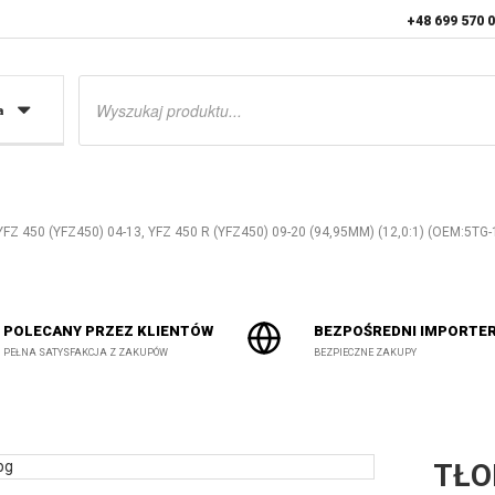
+48 699 570 
Wyszukiwarka
produktów
a
Z 450 (YFZ450) 04-13, YFZ 450 R (YFZ450) 09-20 (94,95MM) (12,0:1) (OEM:5TG
POLECANY PRZEZ KLIENTÓW
BEZPOŚREDNI IMPORTE
PEŁNA SATYSFAKCJA Z ZAKUPÓW
BEZPIECZNE ZAKUPY
TŁO