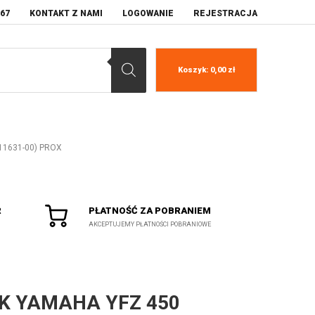
067
KONTAKT Z NAMI
LOGOWANIE
REJESTRACJA
Koszyk:
0,00
zł
-11631-00) PROX
R
PŁATNOŚĆ ZA POBRANIEM
AKCEPTUJEMY PŁATNOŚCI POBRANIOWE
K YAMAHA YFZ 450