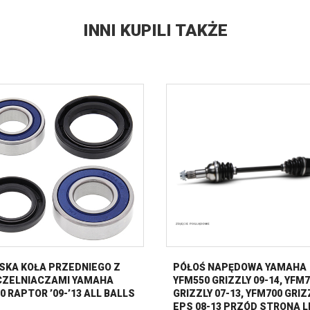
INNI KUPILI TAKŻE
SKA KOŁA PRZEDNIEGO Z
PÓŁOŚ NAPĘDOWA YAMAHA
ZELNIACZAMI YAMAHA
YFM550 GRIZZLY 09-14, YFM
0 RAPTOR ’09-’13 ALL BALLS
GRIZZLY 07-13, YFM700 GRIZ
EPS 08-13 PRZÓD STRONA L