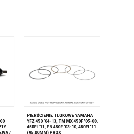
PIERŚCIENIE TŁOKOWE YAMAHA
700
YFZ 450 ’04-13, TM MX 450F ’05-08,
ZLY
450FI ’11, EN 450F ’03-10, 450FI ’11
EWA /
(95.00MM) PROX