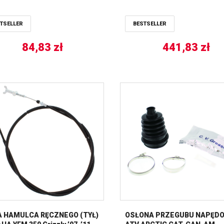
PRAWA ALL BALLS
TSELLER
BESTSELLER
84,83
zł
441,83
zł
A HAMULCA RĘCZNEGO (TYŁ)
OSŁONA PRZEGUBU NAPĘD