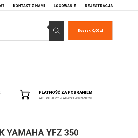
067
KONTAKT Z NAMI
LOGOWANIE
REJESTRACJA
Koszyk:
0,00
zł
R
PŁATNOŚĆ ZA POBRANIEM
AKCEPTUJEMY PŁATNOŚCI POBRANIOWE
K YAMAHA YFZ 350