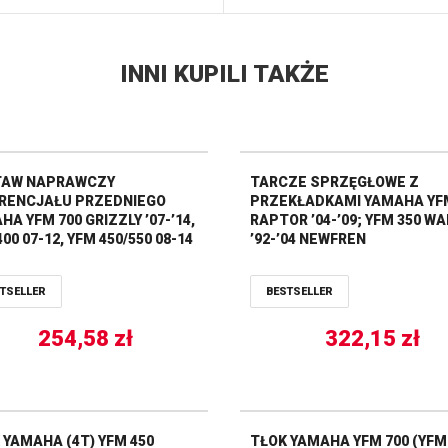
INNI KUPILI TAKŻE
TAW NAPRAWCZY
TARCZE SPRZĘGŁOWE Z
RENCJAŁU PRZEDNIEGO
PRZEKŁADKAMI YAMAHA YF
A YFM 700 GRIZZLY ’07-’14,
RAPTOR ’04-’09; YFM 350 W
00 07-12, YFM 450/550 08-14
’92-’04 NEWFREN
2073) PROX
TSELLER
BESTSELLER
254,58
zł
322,15
zł
 YAMAHA (4T) YFM 450
TŁOK YAMAHA YFM 700 (YFM