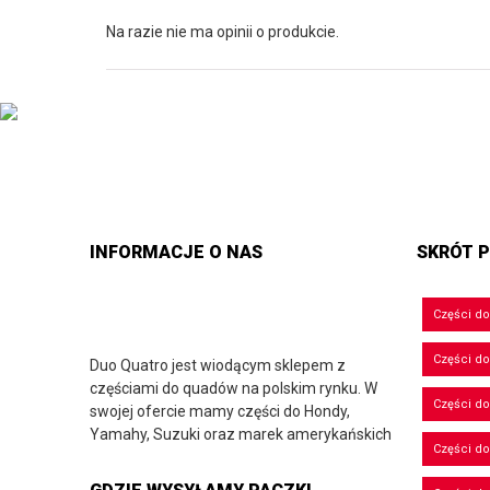
Na razie nie ma opinii o produkcie.
INFORMACJE O NAS
SKRÓT P
Części d
Części d
Duo Quatro jest wiodącym sklepem z
częściami do quadów na polskim rynku. W
Części do
swojej ofercie mamy części do Hondy,
Yamahy, Suzuki oraz marek amerykańskich
Części do