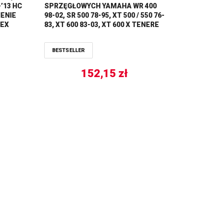
-’13 HC
SPRZĘGŁOWYCH YAMAHA WR 400
IENIE
98-02, SR 500 78-95, XT 500 / 550 76-
TEX
83, XT 600 83-03, XT 600 X TENERE
83-91, XTZ 660 91-99, YFM 660 01-
05, TRW LUCAS
BESTSELLER
152,15
zł