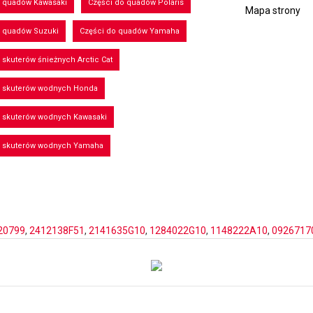
o quadów Kawasaki
Części do quadów Polaris
Mapa strony
o quadów Suzuki
Części do quadów Yamaha
 skuterów śnieżnych Arctic Cat
o skuterów wodnych Honda
o skuterów wodnych Kawasaki
o skuterów wodnych Yamaha
20799
,
2412138F51
,
2141635G10
,
1284022G10
,
1148222A10
,
0926717