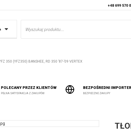
+48 699 570 
Wyszukiwarka
produktów
a
FZ 350 (YFZ350) BANSHEE, RD 350 ’87-’09 VERTEX
POLECANY PRZEZ KLIENTÓW
BEZPOŚREDNI IMPORTE
PEŁNA SATYSFAKCJA Z ZAKUPÓW
BEZPIECZNE ZAKUPY
TŁO