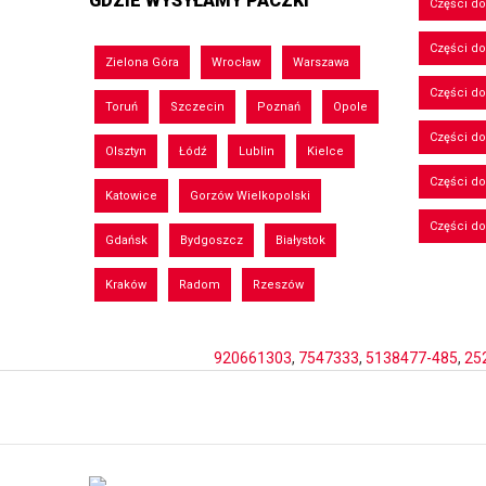
GDZIE WYSYŁAMY PACZKI
Części d
Części d
Zielona Góra
Wrocław
Warszawa
Części do
Toruń
Szczecin
Poznań
Opole
Części d
Olsztyn
Łódź
Lublin
Kielce
Części d
Katowice
Gorzów Wielkopolski
Części d
Gdańsk
Bydgoszcz
Białystok
Kraków
Radom
Rzeszów
920661303
,
7547333
,
5138477-485
,
25