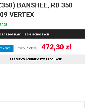
Z350) BANSHEE, RD 350
-’09 VERTEX
8025
CZAS DOSTAWY: 1-2 DNI ROBOCZYCH
472,30
zł
TWOJA CENA
T NOWY
PRZECZYTAJ OPINIE O TYM PRODUKCIE