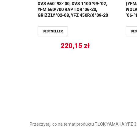
XVS 650 ’98-’00, XVS 1100 ’99-’02,
(YFM4
YFM 660/700 RAPTOR ’06-20,
WOLVE
GRIZZLY ’02-08, YFZ 450R/X ’09-20
’06-
TOURMAX
WOS
BESTSELLER
BES
220,15
zł
Przeczytaj, co na temat produktu TŁOK YAMAHA YFZ 3