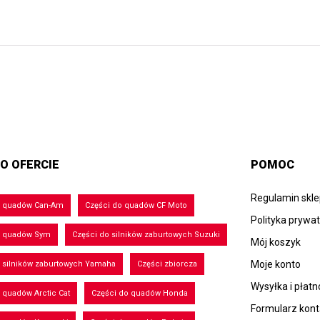
O OFERCIE
POMOC
Regulamin skl
o quadów Can-Am
Części do quadów CF Moto
Polityka prywa
o quadów Sym
Części do silników zaburtowych Suzuki
Mój koszyk
Moje konto
 silników zaburtowych Yamaha
Części zbiorcza
Wysyłka i płatn
 quadów Arctic Cat
Części do quadów Honda
Formularz kon