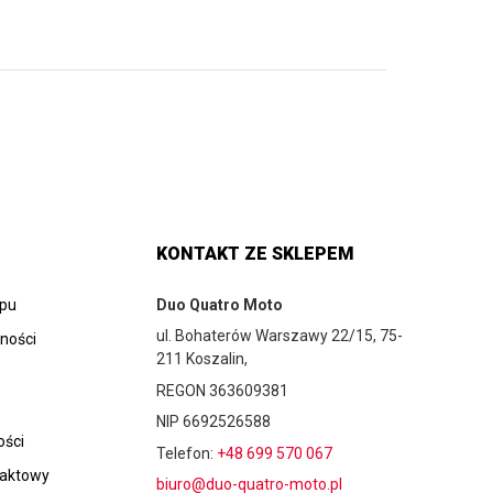
KONTAKT ZE SKLEPEM
epu
Duo Quatro Moto
ul. Bohaterów Warszawy 22/15, 75-
tności
211 Koszalin,
REGON 363609381
NIP 6692526588
ości
Telefon:
+48 699 570 067
taktowy
biuro@duo-quatro-moto.pl