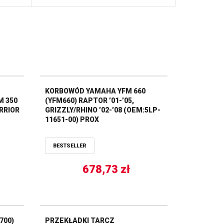
KORBOWÓD YAMAHA YFM 660
M 350
(YFM660) RAPTOR ’01-’05,
ARRIOR
GRIZZLY/RHINO ’02-’08 (OEM:5LP-
11651-00) PROX
BESTSELLER
678,73
zł
700)
PRZEKŁADKI TARCZ