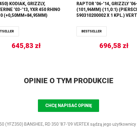
50) KODIAK, GRIZZLY,
RAPTOR ’06-’14, GRIZZLY ’06
RINE ’03-’13, YXR 450 RHINO
(101,96MM) (11,0:1) (PIERŚC
’10 (+0,50MM=84,95MM)
590310200002 X 1 KPL.) VER
SNER
TSELLER
BESTSELLER
645,83
zł
696,58
zł
OPINIE O TYM PRODUKCIE
CHCĘ NAPISAĆ OPINIĘ
50 (YFZ350) BANSHEE, RD 350 ’87-’09 VERTEX sądzą jego użytkownicy