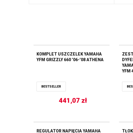
KOMPLET USZCZELEK YAMAHA
ZES
YFM GRIZZLY 660 ’06-’08 ATHENA
DYFE
YAMAH
YFM 4
(25-
BESTSELLER
BES
441,07
zł
REGULATOR NAPIĘCIA YAMAHA
TŁOK