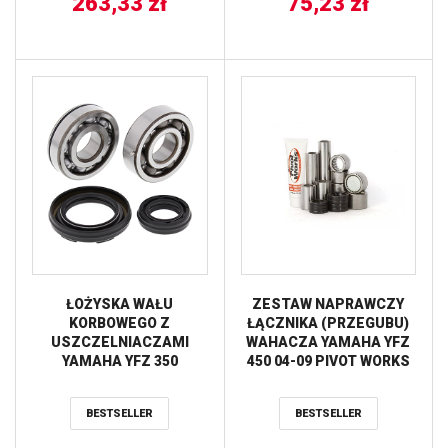
263,33
zł
75,23
zł
ŁOŻYSKA WAŁU
ZESTAW NAPRAWCZY
KORBOWEGO Z
ŁĄCZNIKA (PRZEGUBU)
USZCZELNIACZAMI
WAHACZA YAMAHA YFZ
YAMAHA YFZ 350
450 04-09 PIVOT WORKS
BANSHEE ’87-’06 ALL
BALLS
BESTSELLER
BESTSELLER