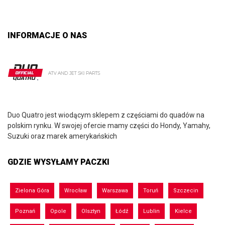
INFORMACJE O NAS
Duo Quatro jest wiodącym sklepem z częściami do quadów na
polskim rynku. W swojej ofercie mamy części do Hondy, Yamahy,
Suzuki oraz marek amerykańskich
GDZIE WYSYŁAMY PACZKI
Zielona Góra
Wrocław
Warszawa
Toruń
Szczecin
Poznań
Opole
Olsztyn
Łódź
Lublin
Kielce