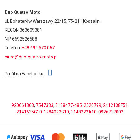
Duo Quatro Moto
ul. Bohaterów Warszawy 22/15, 75-211 Koszalin,
REGON 363609381
NIP 6692526588
Telefon:
+48 699 570 067
biuro@duo-quatro-moto.pl
Profil na Facebooku
920661303
,
7547333
,
5138477-485
,
2520799
,
2412138F51
,
2141635G10
,
1284022G10
,
1148222A10
,
0926717002