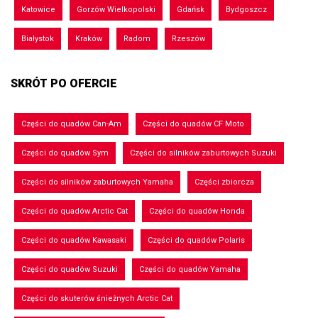
Katowice
Gorzów Wielkopolski
Gdańsk
Bydgoszcz
Białystok
Kraków
Radom
Rzeszów
SKRÓT PO OFERCIE
Części do quadów Can-Am
Części do quadów CF Moto
Części do quadów Sym
Części do silników zaburtowych Suzuki
Części do silników zaburtowych Yamaha
Części zbiorcza
Części do quadów Arctic Cat
Części do quadów Honda
Części do quadów Kawasaki
Części do quadów Polaris
Części do quadów Suzuki
Części do quadów Yamaha
Części do skuterów śnieżnych Arctic Cat