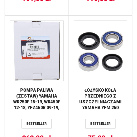
POMPA PALIWA
ŁOŻYSKO KOŁA
(ZESTAW) YAMAHA
PRZEDNIEGO Z
WR250F 15-19, WR450F
USZCZELNIACZAMI
12-18, YFZ450R 09-19,
YAMAHA YFM 250
YFZ450X 10-11, YZF250
BEARTRACKER ’99-’00
14-19, YZF450 10-19
ALL BALLS
BESTSELLER
BESTSELLER
YZ450FX 16-18 ALL
BALLS