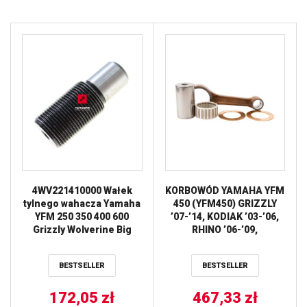
4WV221410000 Wałek
KORBOWÓD YAMAHA YFM
tylnego wahacza Yamaha
450 (YFM450) GRIZZLY
YFM 250 350 400 600
’07-’14, KODIAK ’03-’06,
Grizzly Wolverine Big
RHINO ’06-’09,
Bear
WOLVERINE ’06-’10 HOT
RODS
BESTSELLER
BESTSELLER
172,05
zł
467,33
zł