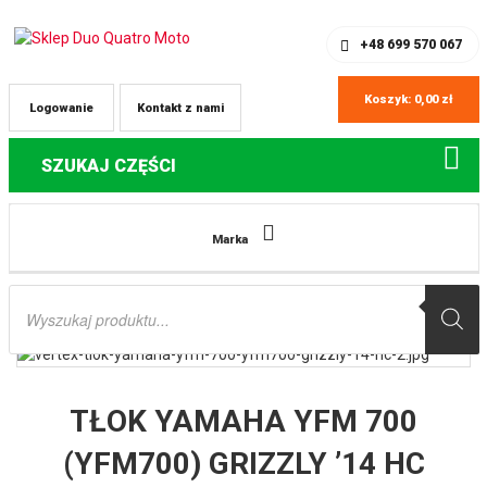
SKLEP Z CZĘŚCIAMI DO QUADÓW
REJESTRACJA
+48 699 570 067
Koszyk:
0,00
zł
Logowanie
Kontakt z nami
SZUKAJ CZĘŚCI
Strona główna
Części do quadów Yamaha
TŁOK YAMAHA YFM 700
Marka
(YFM700) GRIZZLY ’14 HC (101,97MM) (PIERŚCIENIE 590310200002 X 1 KPL.)
VERTEX
Wyszukiwarka
produktów
TŁOK YAMAHA YFM 700
(YFM700) GRIZZLY ’14 HC