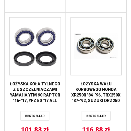
ŁOŻYSKA KOŁA TYLNEGO
ŁOŻYSKA WAŁU
Z USZCZELNIACZAMI
KORBOWEGO HONDA
YAMAHA YFM 90 RAPTOR
XR250R ’84-’96, TRX250X
’16-’17, YFZ 50 ’17 ALL
’87-’92, SUZUKI DRZ250
BALLS
’01-’07, YAMAHA YFM250
RAPTOR ’08-’13 (NTN)
BESTSELLER
BESTSELLER
BEARING WORX
101,83
zł
116,88
zł