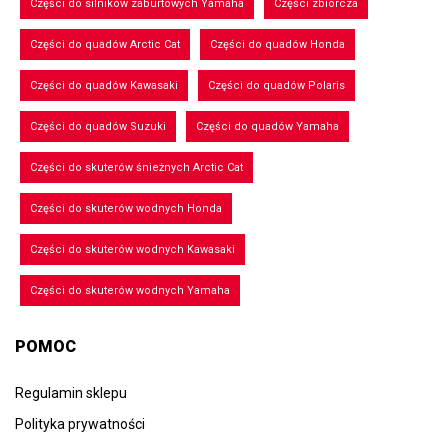
Części do silników zaburtowych Yamaha
Części zbiorcza
Części do quadów Arctic Cat
Części do quadów Honda
Części do quadów Kawasaki
Części do quadów Polaris
Części do quadów Suzuki
Części do quadów Yamaha
Części do skuterów śnieżnych Arctic Cat
Części do skuterów wodnych Honda
Części do skuterów wodnych Kawasaki
Części do skuterów wodnych Yamaha
POMOC
Regulamin sklepu
Polityka prywatności