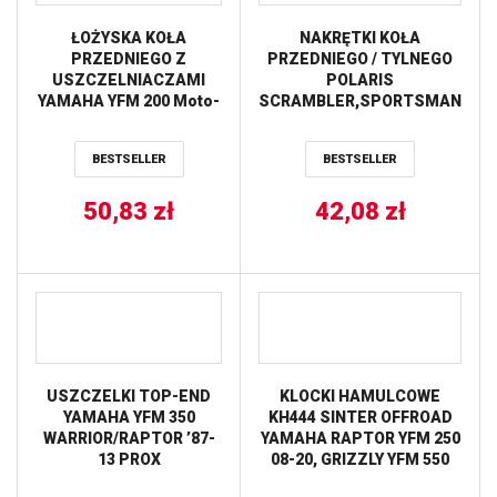
ŁOŻYSKA KOŁA
NAKRĘTKI KOŁA
PRZEDNIEGO Z
PRZEDNIEGO / TYLNEGO
USZCZELNIACZAMI
POLARIS
YAMAHA YFM 200 Moto-
SCRAMBLER,SPORTSMAN
4 ’85-’89, YFM 225 Moto-
550/850/1000 1000,
4 ’86-’88, YFM 350ER
YAMAHA KODIAK 450/700,
BESTSELLER
BESTSELLER
Moto-4 ’87-’88 (25-1064)
GRIZZLY 700 ALL BALLS
BEARING WORX
50,83
zł
42,08
zł
USZCZELKI TOP-END
KLOCKI HAMULCOWE
YAMAHA YFM 350
KH444 SINTER OFFROAD
WARRIOR/RAPTOR ’87-
YAMAHA RAPTOR YFM 250
13 PROX
08-20, GRIZZLY YFM 550
09-20, GRIZZLY YFM 700