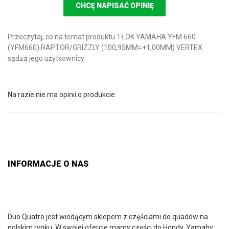
CHCĘ NAPISAĆ OPINIĘ
Przeczytaj, co na temat produktu TŁOK YAMAHA YFM 660
(YFM660) RAPTOR/GRIZZLY (100,95MM=+1,00MM) VERTEX
sądzą jego użytkownicy
Na razie nie ma opinii o produkcie.
INFORMACJE O NAS
Duo Quatro jest wiodącym sklepem z częściami do quadów na
polskim rynku. W swojej ofercie mamy części do Hondy, Yamahy,