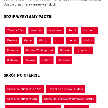
Suzuki oraz marek amerykańskich
GDZIE WYSYŁAMY PACZKI
Zielona Góra
Wrocław
Warszawa
Toruń
Szczecin
Poznań
Opole
Olsztyn
Łódź
Lublin
Kielce
Katowice
Gorzów Wielkopolski
Gdańsk
Bydgoszcz
Białystok
Kraków
Radom
Rzeszów
SKRÓT PO OFERCIE
Części do quadów Can-Am
Części do quadów CF Moto
Części do quadów Sym
Części do silników zaburtowych Suzuki