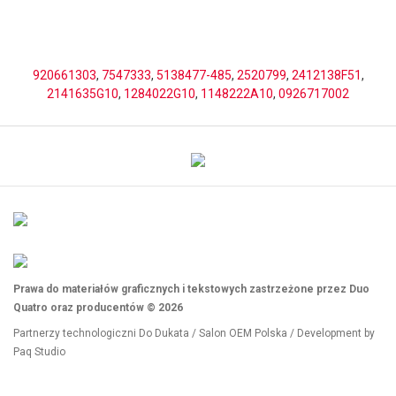
920661303
,
7547333
,
5138477-485
,
2520799
,
2412138F51
,
2141635G10
,
1284022G10
,
1148222A10
,
0926717002
Prawa do materiałów graficznych i tekstowych zastrzeżone przez Duo
Quatro oraz producentów © 2026
Partnerzy technologiczni
Do Dukata
/
Salon OEM Polska
/ Development by
Paq Studio