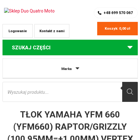
SKLEP Z CZĘŚCIAMI DO QUADÓW
REJESTRACJA
+48 699 570 067
Koszyk:
0,00
zł
Logowanie
Kontakt z nami
SZUKAJ CZĘŚCI
Strona główna
Części do quadów Yamaha
TŁOK YAMAHA YFM 660
Marka
(YFM660) RAPTOR/GRIZZLY (100,95MM=+1,00MM) VERTEX
Wyszukiwarka
produktów
TŁOK YAMAHA YFM 660
(YFM660) RAPTOR/GRIZZLY
(100,95MM=+1,00MM) VERTEX