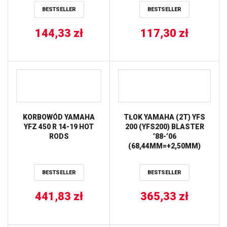
07-20, PRAWY PRZÓD TRW
BESTSELLER
BESTSELLER
LUCAS
144,33
zł
117,30
zł
KORBOWÓD YAMAHA
TŁOK YAMAHA (2T) YFS
YFZ 450 R 14-19 HOT
200 (YFS200) BLASTER
RODS
’88-’06
(68,44MM=+2,50MM)
WOSSNER
BESTSELLER
BESTSELLER
441,83
zł
365,33
zł