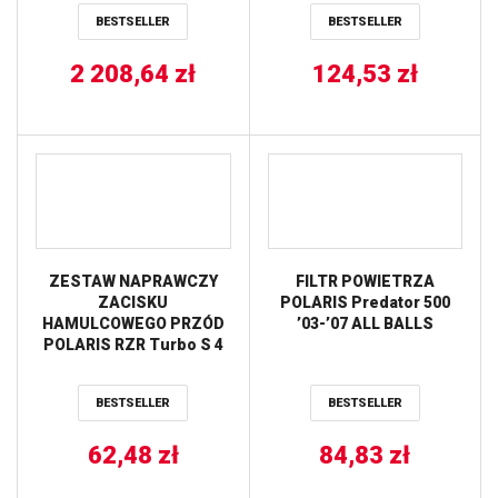
END + CYLINDER) (9:1)
’04-’05,
BESTSELLER
BESTSELLER
CYLINDER WORKS
Scrambler/Sportsman
1000 ’15-’21, Sportsman
2 208,64
zł
570 ’17-’19, Sportsman
124,53
zł
850 ’11-’15 / TYŁ POLARIS
ACE 325/570 ’14-’16,
Ranger 700 ’05-’06,
Ranger 500 ’18-’21, ALL
BALLS
ZESTAW NAPRAWCZY
FILTR POWIETRZA
ZACISKU
POLARIS Predator 500
HAMULCOWEGO PRZÓD
’03-’07 ALL BALLS
POLARIS RZR Turbo S 4
’21, RZR Turbo S 4
Velocity ’21, RZR XP 4
BESTSELLER
BESTSELLER
Turbo S ’20, RZR XP 4
Turbo S Velocity ’20, ALL
62,48
BALLS
zł
84,83
zł