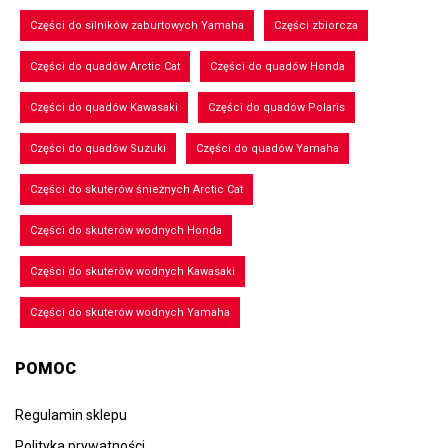
Części do silników zaburtowych Yamaha
Części zbiorcza
Części do quadów Arctic Cat
Części do quadów Honda
Części do quadów Kawasaki
Części do quadów Polaris
Części do quadów Suzuki
Części do quadów Yamaha
Części do skuterów śnieżnych Arctic Cat
Części do skuterów wodnych Honda
Części do skuterów wodnych Kawasaki
Części do skuterów wodnych Yamaha
POMOC
Regulamin sklepu
Polityka prywatności