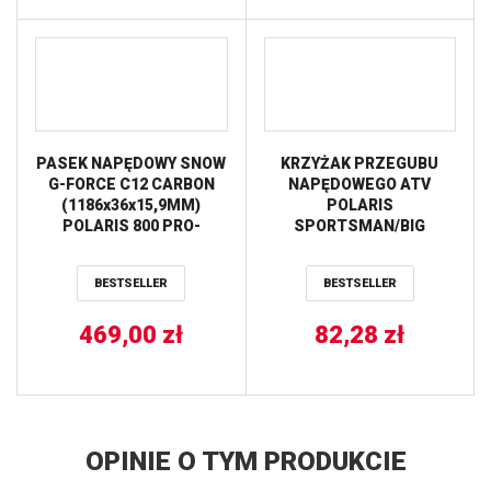
PASEK NAPĘDOWY SNOW
KRZYŻAK PRZEGUBU
G-FORCE C12 CARBON
NAPĘDOWEGO ATV
(1186x36x15,9MM)
POLARIS
POLARIS 800 PRO-
SPORTSMAN/BIG
RMK/RMK/SKS 800/850
BOSS/XPLORER ALL
16-20 (45C4553) GATES
BALLS
BESTSELLER
BESTSELLER
469,00
zł
82,28
zł
OPINIE O TYM PRODUKCIE