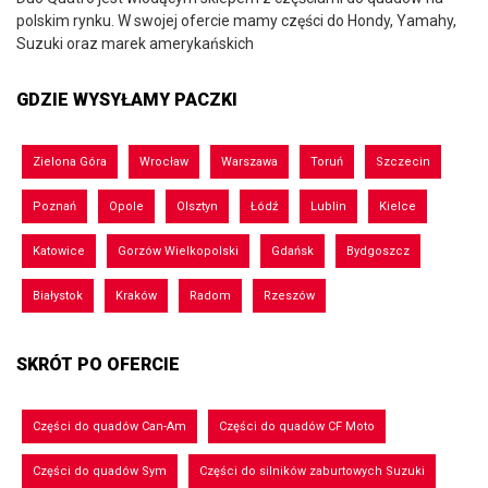
polskim rynku. W swojej ofercie mamy części do Hondy, Yamahy,
Suzuki oraz marek amerykańskich
GDZIE WYSYŁAMY PACZKI
Zielona Góra
Wrocław
Warszawa
Toruń
Szczecin
Poznań
Opole
Olsztyn
Łódź
Lublin
Kielce
Katowice
Gorzów Wielkopolski
Gdańsk
Bydgoszcz
Białystok
Kraków
Radom
Rzeszów
SKRÓT PO OFERCIE
Części do quadów Can-Am
Części do quadów CF Moto
Części do quadów Sym
Części do silników zaburtowych Suzuki