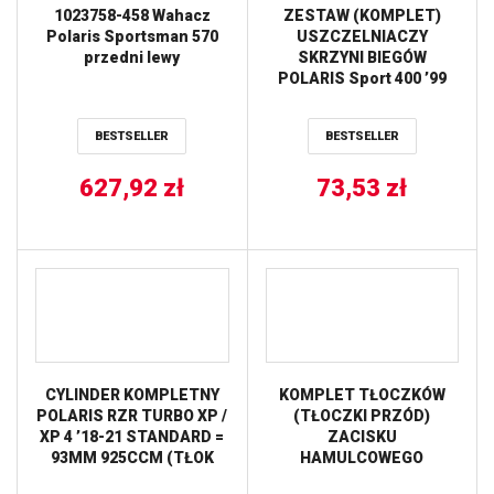
1023758-458 Wahacz
ZESTAW (KOMPLET)
Polaris Sportsman 570
USZCZELNIACZY
przedni lewy
SKRZYNI BIEGÓW
POLARIS Sport 400 ’99
ALL BALLS
BESTSELLER
BESTSELLER
627,92
zł
73,53
zł
CYLINDER KOMPLETNY
KOMPLET TŁOCZKÓW
POLARIS RZR TURBO XP /
(TŁOCZKI PRZÓD)
XP 4 ’18-21 STANDARD =
ZACISKU
93MM 925CCM (TŁOK
HAMULCOWEGO
VERTEX 24426 + TOP-
POLARIS ATP 330/500