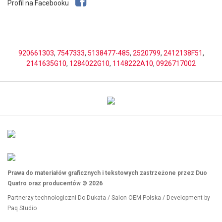
Profil na Facebooku
920661303
,
7547333
,
5138477-485
,
2520799
,
2412138F51
,
2141635G10
,
1284022G10
,
1148222A10
,
0926717002
Prawa do materiałów graficznych i tekstowych zastrzeżone przez Duo
Quatro oraz producentów © 2026
Partnerzy technologiczni
Do Dukata
/
Salon OEM Polska
/ Development by
Paq Studio