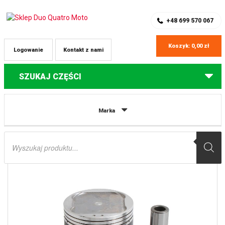
SKLEP Z CZĘŚCIAMI DO QUADÓW
REJESTRACJA
+48 699 570 067
Koszyk:
0,00
zł
Logowanie
Kontakt z nami
SZUKAJ CZĘŚCI
Strona główna
Części do quadów Polaris
TŁOK POLARIS SPORTSMAN
Marka
500 (92,48MM) (+0,50MM) VERTEX
Wyszukiwarka
produktów