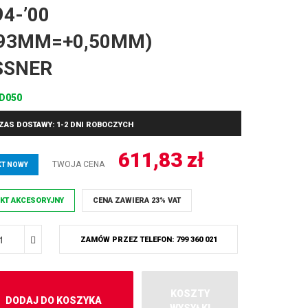
94-’00
,93MM=+0,50MM)
SSNER
D050
ZAS DOSTAWY: 1-2 DNI ROBOCZYCH
611,83
zł
TWOJA CENA
T NOWY
KT AKCESORYJNY
CENA ZAWIERA 23% VAT
ZAMÓW PRZEZ TELEFON: 799 360 021
KOSZTY
DODAJ DO KOSZYKA