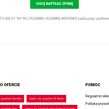
CHCĘ NAPISAĆ OPINIĘ
 ATV 300 2T ’94-’00 (74,93MM=+0,50MM) WOSSNER sądzą jego użytkow
O OFERCIE
POMOC
Regulamin skl
o quadów Can-Am
Części do quadów CF Moto
Polityka prywa
o quadów Sym
Części do silników zaburtowych Suzuki