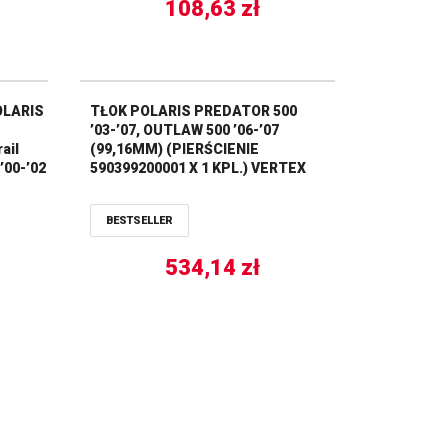
108,63
zł
OLARIS
TŁOK POLARIS PREDATOR 500
’03-’07, OUTLAW 500 ’06-’07
ail
(99,16MM) (PIERŚCIENIE
’00-’02
590399200001 X 1 KPL.) VERTEX
BESTSELLER
534,14
zł