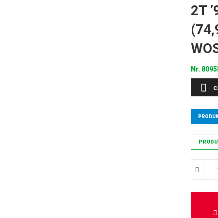
2T ’
(74
WO
Nr.
8095
C
PRODUK
PRODU