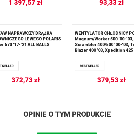
1 397,57
zł
93,33
zł
AW NAPRAWCZY DRĄŻKA
WENTYLATOR CHŁODNICY P
OWNICZEGO LEWEGO POLARIS
Magnum/Worker 500 ’00-’03,
r 570 ’17-’21 ALL BALLS
Scrambler 400/500 ’00-’03, Tr
Blazer 400 ’03, Xpedition 425 
ALL BALLS
TSELLER
BESTSELLER
372,73
zł
379,53
zł
OPINIE O TYM PRODUKCIE