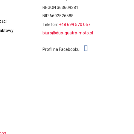
REGON 363609381
NIP 6692526588
ości
Telefon:
+48 699 570 067
taktowy
biuro@duo-quatro-moto.pl
Profil na Facebooku