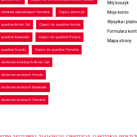
Mój koszyk
Moje konto
 silników zaburtowych Yamaha
Części zbiorcza
Wysyłka i płatn
 quadów Arctic Cat
Części do quadów Honda
Formularz kon
o quadów Kawasaki
Części do quadów Polaris
Mapa strony
o quadów Suzuki
Części do quadów Yamaha
 skuterów śnieżnych Arctic Cat
o skuterów wodnych Honda
o skuterów wodnych Kawasaki
o skuterów wodnych Yamaha