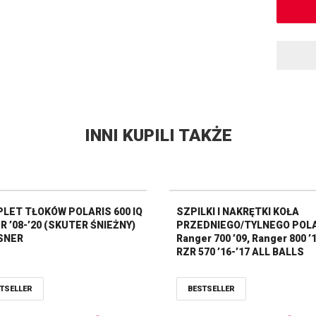
INNI KUPILI TAKŻE
LET TŁOKÓW POLARIS 600 IQ
SZPILKI I NAKRĘTKI KOŁA
R ’08-’20 (SKUTER ŚNIEŻNY)
PRZEDNIEGO/TYLNEGO POL
SNER
Ranger 700 ’09, Ranger 800 ’
RZR 570 ’16-’17 ALL BALLS
TSELLER
BESTSELLER