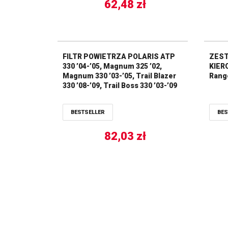
SLH/SLTH 700 ‘9 ALL BALLS
62,48
zł
FILTR POWIETRZA POLARIS ATP
ZEST
330 ’04-’05, Magnum 325 ’02,
KIER
Magnum 330 ’03-’05, Trail Blazer
Range
330 ’08-’09, Trail Boss 330 ’03-’09
ALL BALLS
BESTSELLER
BES
82,03
zł