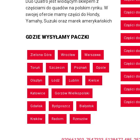
Duo Quatro jest wiodącym sklepem z
częściami do quadów na polskim rynku. W
Części do
swojej ofercie mamy części do Hondy,
Yamahy, Suzuki oraz marek amerykańskich
Części do
GDZIE WYSYŁAMY PACZKI
Części d
Części d
Zielona Góra
Wrocław
Warszawa
Części do
Toruń
Szczecin
Poznań
Opole
Części d
Olsztyn
Łódź
Lublin
Kielce
Części d
Katowice
Gorzów Wielkopolski
Części d
Gdańsk
Bydgoszcz
Białystok
Kraków
Radom
Rzeszów