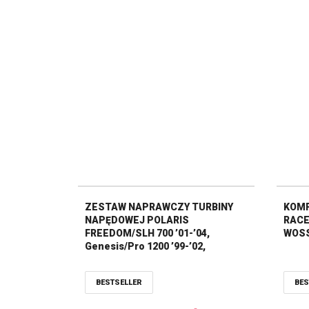
ZESTAW NAPRAWCZY TURBINY
KOMP
NAPĘDOWEJ POLARIS
RACE
FREEDOM/SLH 700 ’01-’04,
WOS
Genesis/Pro 1200 ’99-’02,
Hurricane 700 ’96-’97, MSX
110/MSX 140 ’03-’04, SL/SLTX 1050
BESTSELLER
BES
’97, SL 650 ’94-’95, SL/SLT 700 ’96,
SL780 ’96-’97, SL900 ’96-’97,