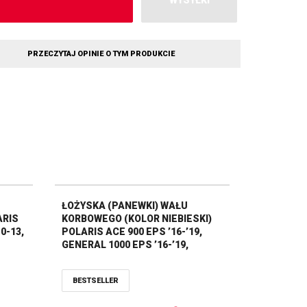
WYSYŁKI
PRZECZYTAJ OPINIE O TYM PRODUKCIE
ŁOŻYSKA (PANEWKI) WAŁU
ARIS
KORBOWEGO (KOLOR NIEBIESKI)
10-13,
POLARIS ACE 900 EPS ’16-’19,
GENERAL 1000 EPS ’16-’19,
GENERAL 1000 EPS ’20-’21,
GENERAL 4 1000 ’17-’18, GENERAL 4
BESTSELLER
1000 EPS ’19-’20 HOT RODS