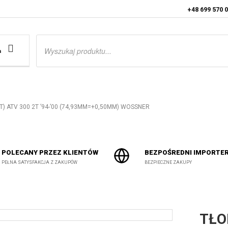
+48 699 570 
Wyszukiwarka
produktów
a
T) ATV 300 2T ’94-’00 (74,93MM=+0,50MM) WOSSNER
POLECANY PRZEZ KLIENTÓW
BEZPOŚREDNI IMPORTE
PEŁNA SATYSFAKCJA Z ZAKUPÓW
BEZPIECZNE ZAKUPY
TŁO