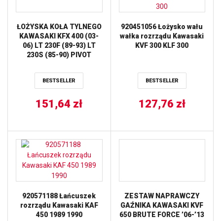
ŁOŻYSKA KOŁA TYLNEGO
920451056 Łożysko wału
KAWASAKI KFX 400 (03-
wałka rozrządu Kawasaki
06) LT 230F (89-93) LT
KVF 300 KLF 300
230S (85-90) PIVOT
WORKS
BESTSELLER
BESTSELLER
151,64
zł
127,76
zł
920571188 Łańcuszek
ZESTAW NAPRAWCZY
rozrządu Kawasaki KAF
GAŹNIKA KAWASAKI KVF
450 1989 1990
650 BRUTE FORCE ’06-’13