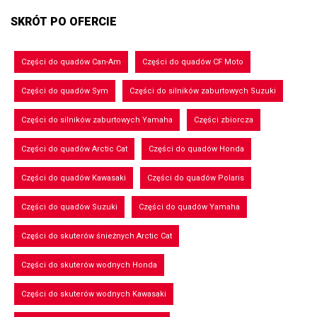
SKRÓT PO OFERCIE
Części do quadów Can-Am
Części do quadów CF Moto
Części do quadów Sym
Części do silników zaburtowych Suzuki
Części do silników zaburtowych Yamaha
Części zbiorcza
Części do quadów Arctic Cat
Części do quadów Honda
Części do quadów Kawasaki
Części do quadów Polaris
Części do quadów Suzuki
Części do quadów Yamaha
Części do skuterów śnieżnych Arctic Cat
Części do skuterów wodnych Honda
Części do skuterów wodnych Kawasaki