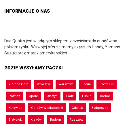
INFORMACJE O NAS
Duo Quatro jest wiodącym sklepem z częściami do quadów na
polskim rynku. W swojej ofercie mamy części do Hondy, Yamahy,
Suzuki oraz marek amerykańskich
GDZIE WYSYŁAMY PACZKI
Zielona Góra
Wrocław
Warszawa
Toruń
Szczecin
Poznań
Opole
Olsztyn
Łódź
Lublin
Kielce
Katowice
Gorzów Wielkopolski
Gdańsk
Bydgoszcz
Białystok
Kraków
Radom
Rzeszów