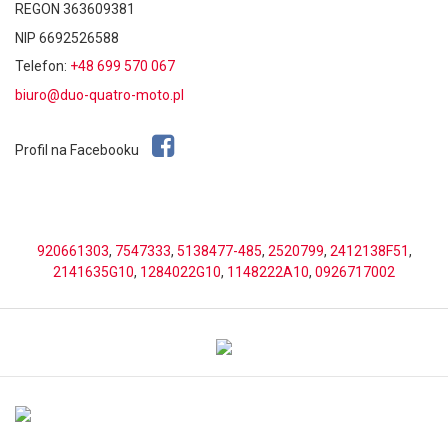
REGON 363609381
NIP 6692526588
Telefon:
+48 699 570 067
biuro@duo-quatro-moto.pl
Profil na Facebooku
920661303
,
7547333
,
5138477-485
,
2520799
,
2412138F51
,
2141635G10
,
1284022G10
,
1148222A10
,
0926717002