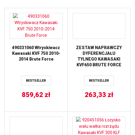
490331060 Wtryskiwacz
ZESTAW NAPRAWCZY
Kawasaki KVF 750 2010-
DYFERENCJAŁU
2014 Brute Force
TYLNEGO KAWASAKI
KVF650 BRUTE FORCE
’05-’13, SUZUKI LTV-700F
TWIN PEAKS ’04-’06 ALL
BESTSELLER
BESTSELLER
BALLS
859,62
zł
263,33
zł