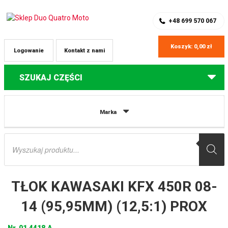
SKLEP Z CZĘŚCIAMI DO QUADÓW
REJESTRACJA
+48 699 570 067
Koszyk:
0,00
zł
Logowanie
Kontakt z nami
SZUKAJ CZĘŚCI
Strona główna
Części do quadów Kawasaki
TŁOK KAWASAKI KFX 450R
Marka
08-14 (95,95MM) (12,5:1) PROX
Wyszukiwarka
produktów
TŁOK KAWASAKI KFX 450R 08-
14 (95,95MM) (12,5:1) PROX