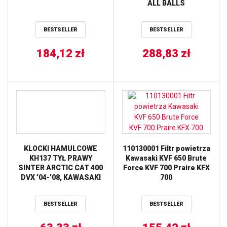
ALL BALLS
BESTSELLER
BESTSELLER
184,12
zł
288,83
zł
KLOCKI HAMULCOWE
110130001 Filtr powietrza
KH137 TYŁ PRAWY
Kawasaki KVF 650 Brute
SINTER ARCTIC CAT 400
Force KVF 700 Praire KFX
DVX ’04-’08, KAWASAKI
700
KFX 400 ’03-’06, SUZUKI
LT-250R ’87-’92, LT-500R
BESTSELLER
BESTSELLER
’87-’90, LT-R 450 ’06-’09,
LT-Z 400 ’03-’14 ALL
BALLS