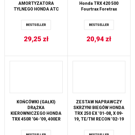
AMORTYZATORA
Honda TRX 420 500
TYLNEGO HONDA ATC
Fourtrax Foretrax
250ES 85-87,
PRZEDNIEGO HONDA TRX
BESTSELLER
BESTSELLER
250R 86-89, TRX 400EX
99-08, TRX 400X 09-14,
29,25
ALL BALLS
zł
20,94
zł
KOŃCÓWKI (GAŁKI)
ZESTAW NAPRAWCZY
DRĄŻKA
SKRZYNI BIEGÓW HONDA
KIEROWNICZEGO HONDA
TRX 250 EX ’01-08, X 09-
TRX 450R ’04-’09, 400ER
19, TE/TM RECON ’02-19
’06-’14, KAWASAKI ALL
HOT RODS
BALLS
BESTSELLER
BESTSELLER