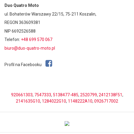
Duo Quatro Moto
ul. Bohaterów Warszawy 22/15, 75-211 Koszalin,
REGON 363609381
NIP 6692526588
Telefon:
+48 699 570 067
biuro@duo-quatro-moto.pl
Profil na Facebooku
920661303
,
7547333
,
5138477-485
,
2520799
,
2412138F51
,
2141635G10
,
1284022G10
,
1148222A10
,
0926717002