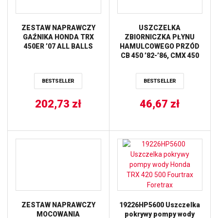
ZESTAW NAPRAWCZY
USZCZELKA
GAŹNIKA HONDA TRX
ZBIORNICZKA PŁYNU
450ER ’07 ALL BALLS
HAMULCOWEGO PRZÓD
CB 450 ’82-’86, CMX 450
’86-’87, CX 500 ’81-’82, CB
650 ’81-’85, VF/VFR 700
BESTSELLER
BESTSELLER
’84-’87, CB 750 ’81-’83, VF
750 ’82-’84, TRX
202,73
zł
200/250/350 ’84-’89, TRX
46,67
zł
400 ’95-’07, TRX 420
’07-’14, TRX 500 ‘0
TOURMAX
ZESTAW NAPRAWCZY
19226HP5600 Uszczelka
MOCOWANIA
pokrywy pompy wody