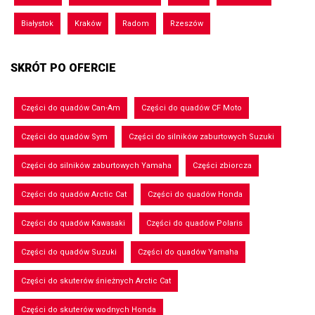
Białystok
Kraków
Radom
Rzeszów
SKRÓT PO OFERCIE
Części do quadów Can-Am
Części do quadów CF Moto
Części do quadów Sym
Części do silników zaburtowych Suzuki
Części do silników zaburtowych Yamaha
Części zbiorcza
Części do quadów Arctic Cat
Części do quadów Honda
Części do quadów Kawasaki
Części do quadów Polaris
Części do quadów Suzuki
Części do quadów Yamaha
Części do skuterów śnieżnych Arctic Cat
Części do skuterów wodnych Honda