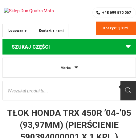
SKLEP Z CZĘŚCIAMI DO QUADÓW
REJESTRACJA
+48 699 570 067
Koszyk:
0,00
zł
Logowanie
Kontakt z nami
SZUKAJ CZĘŚCI
Strona główna
Części do quadów Honda
TŁOK HONDA TRX 450R
Marka
’04-’05 (93,97MM) (PIERŚCIENIE 590394000001 X 1 KPL.) VERTEX
Wyszukiwarka
produktów
TŁOK HONDA TRX 450R ’04-’05
(93,97MM) (PIERŚCIENIE
590394000001 X 1 KPL.)