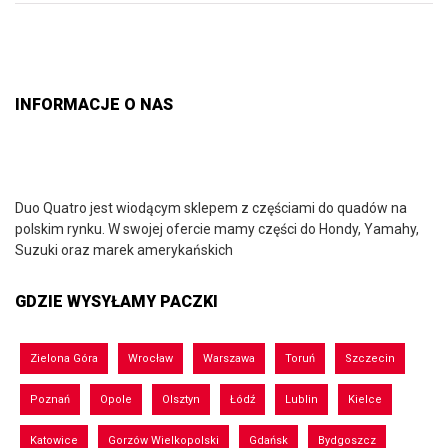
INFORMACJE O NAS
Duo Quatro jest wiodącym sklepem z częściami do quadów na
polskim rynku. W swojej ofercie mamy części do Hondy, Yamahy,
Suzuki oraz marek amerykańskich
GDZIE WYSYŁAMY PACZKI
Zielona Góra
Wrocław
Warszawa
Toruń
Szczecin
Poznań
Opole
Olsztyn
Łódź
Lublin
Kielce
Katowice
Gorzów Wielkopolski
Gdańsk
Bydgoszcz