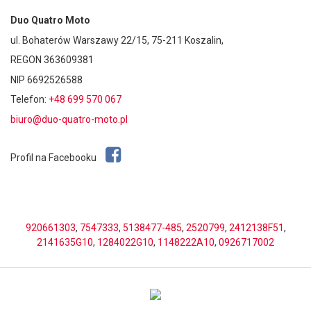
Duo Quatro Moto
ul. Bohaterów Warszawy 22/15, 75-211 Koszalin,
REGON 363609381
NIP 6692526588
Telefon:
+48 699 570 067
biuro@duo-quatro-moto.pl
Profil na Facebooku
920661303
,
7547333
,
5138477-485
,
2520799
,
2412138F51
,
2141635G10
,
1284022G10
,
1148222A10
,
0926717002