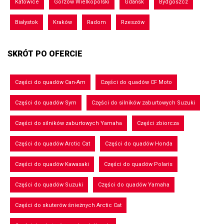
Katowice
Gorzów Wielkopolski
Gdańsk
Bydgoszcz
Białystok
Kraków
Radom
Rzeszów
SKRÓT PO OFERCIE
Części do quadów Can-Am
Części do quadów CF Moto
Części do quadów Sym
Części do silników zaburtowych Suzuki
Części do silników zaburtowych Yamaha
Części zbiorcza
Części do quadów Arctic Cat
Części do quadów Honda
Części do quadów Kawasaki
Części do quadów Polaris
Części do quadów Suzuki
Części do quadów Yamaha
Części do skuterów śnieżnych Arctic Cat