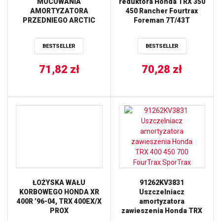
MOCOWANIA
reduktora Honda TRX 350
AMORTYZATORA
450 Rancher Fourtrax
PRZEDNIEGO ARCTIC
Foreman 7T/43T
CAT 400 DVX ’04-’08,
HONDA TRX400EX ’08,
BESTSELLER
BESTSELLER
TRX400X ’09-’14,
KAWASAKI KFX400
’03-’06 ALL BALLS
71,82
zł
70,28
zł
ŁOŻYSKA WAŁU
91262KV3831
KORBOWEGO HONDA XR
Uszczelniacz
400R ’96-04, TRX 400EX/X
amortyzatora
PROX
zawieszenia Honda TRX
400 450 700 FourTrax