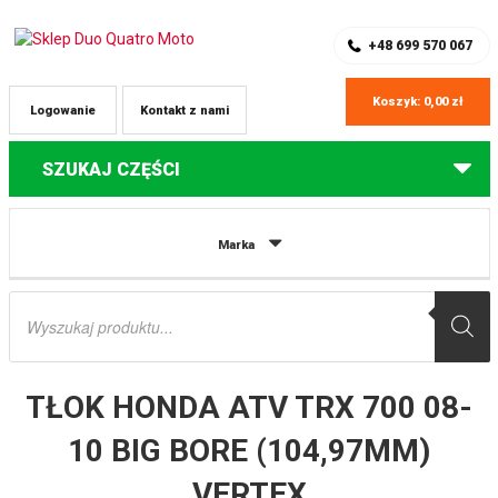
SKLEP Z CZĘŚCIAMI DO QUADÓW
REJESTRACJA
+48 699 570 067
Koszyk:
0,00
zł
Logowanie
Kontakt z nami
SZUKAJ CZĘŚCI
Strona główna
Części do quadów Honda
TŁOK HONDA ATV TRX 700
Marka
08-10 BIG BORE (104,97MM) VERTEX
Wyszukiwarka
produktów
TŁOK HONDA ATV TRX 700 08-
10 BIG BORE (104,97MM)
VERTEX