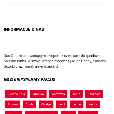
INFORMACJE O NAS
Duo Quatro jest wiodącym sklepem z częściami do quadów na
polskim rynku. W swojej ofercie mamy części do Hondy, Yamahy,
Suzuki oraz marek amerykańskich
GDZIE WYSYŁAMY PACZKI
Zielona Góra
Wrocław
Warszawa
Toruń
Szczecin
Poznań
Opole
Olsztyn
Łódź
Lublin
Kielce