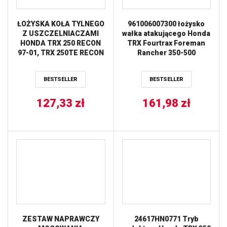
ŁOŻYSKA KOŁA TYLNEGO
961006007300 łożysko
Z USZCZELNIACZAMI
wałka atakującego Honda
HONDA TRX 250 RECON
TRX Fourtrax Foreman
97-01, TRX 250TE RECON
Rancher 350-500
02-17, TRX 250TM RECON
02-17, SPORTRAX 01-19
BESTSELLER
BESTSELLER
(25-1034) BEARING WORX
127,33
zł
161,98
zł
ZESTAW NAPRAWCZY
24617HN0771 Tryb