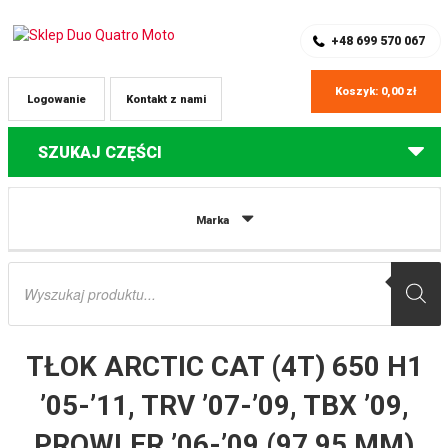
SKLEP Z CZĘŚCIAMI DO QUADÓW
REJESTRACJA
+48 699 570 067
Koszyk:
0,00
zł
Logowanie
Kontakt z nami
SZUKAJ CZĘŚCI
Strona główna
Części do quadów Arctic Cat
TŁOK ARCTIC CAT (4T)
Marka
650 H1 ’05-’11, TRV ’07-’09, TBX ’09, PROWLER ’06-’09 (97,95 MM) WOSSNER
Wyszukiwarka
produktów
TŁOK ARCTIC CAT (4T) 650 H1
’05-’11, TRV ’07-’09, TBX ’09,
PROWLER ’06-’09 (97,95 MM)