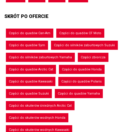
SKRÓT PO OFERCIE
Części do quadów Can-Am
Części do quadów CF Moto
Części do quadów Sym
Części do silników zaburtowych Suzuki
Części do silników zaburtowych Yamaha
Części zbiorcza
Części do quadów Arctic Cat
Części do quadów Honda
Części do quadów Kawasaki
Części do quadów Polaris
Części do quadów Suzuki
Części do quadów Yamaha
Części do skuterów śnieżnych Arctic Cat
Części do skuterów wodnych Honda
Części do skuterów wodnych Kawasaki