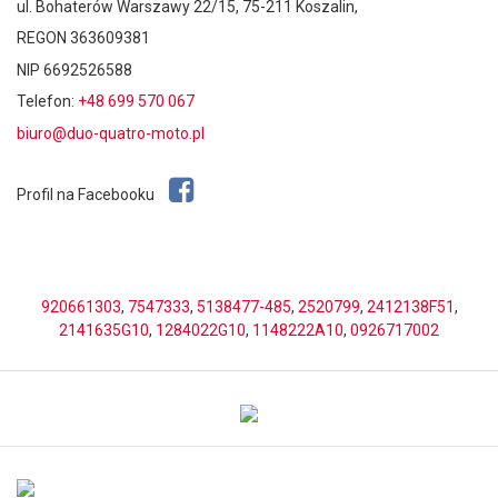
ul. Bohaterów Warszawy 22/15, 75-211 Koszalin,
REGON 363609381
NIP 6692526588
Telefon:
+48 699 570 067
biuro@duo-quatro-moto.pl
Profil na Facebooku
920661303
,
7547333
,
5138477-485
,
2520799
,
2412138F51
,
2141635G10
,
1284022G10
,
1148222A10
,
0926717002