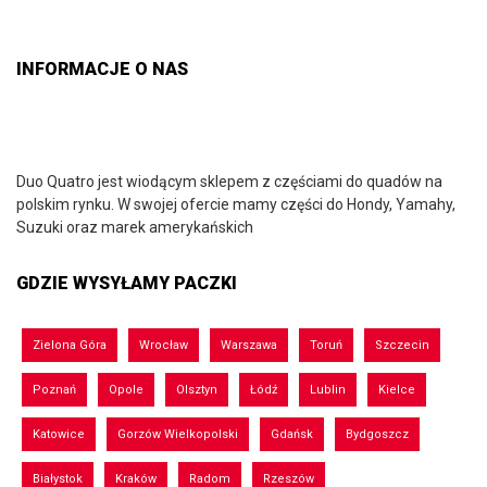
INFORMACJE O NAS
Duo Quatro jest wiodącym sklepem z częściami do quadów na
polskim rynku. W swojej ofercie mamy części do Hondy, Yamahy,
Suzuki oraz marek amerykańskich
GDZIE WYSYŁAMY PACZKI
Zielona Góra
Wrocław
Warszawa
Toruń
Szczecin
Poznań
Opole
Olsztyn
Łódź
Lublin
Kielce
Katowice
Gorzów Wielkopolski
Gdańsk
Bydgoszcz
Białystok
Kraków
Radom
Rzeszów