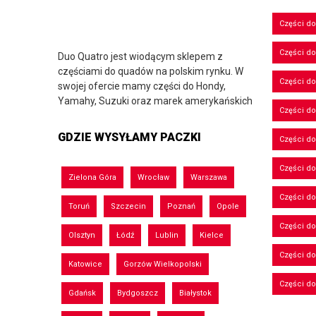
Części d
Części d
Duo Quatro jest wiodącym sklepem z
częściami do quadów na polskim rynku. W
Części do
swojej ofercie mamy części do Hondy,
Yamahy, Suzuki oraz marek amerykańskich
Części do
GDZIE WYSYŁAMY PACZKI
Części d
Części d
Zielona Góra
Wrocław
Warszawa
Części do
Toruń
Szczecin
Poznań
Opole
Części d
Olsztyn
Łódź
Lublin
Kielce
Części d
Katowice
Gorzów Wielkopolski
Części d
Gdańsk
Bydgoszcz
Białystok