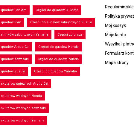
Regulamin skl
o quadów Can-Am
Części do quadów CF Moto
Polityka prywa
o quadów Sym
Części do silników zaburtowych Suzuki
Mój koszyk
Moje konto
 silników zaburtowych Yamaha
Części zbiorcza
Wysyłka i płatn
 quadów Arctic Cat
Części do quadów Honda
Formularz kon
o quadów Kawasaki
Części do quadów Polaris
Mapa strony
o quadów Suzuki
Części do quadów Yamaha
 skuterów śnieżnych Arctic Cat
o skuterów wodnych Honda
o skuterów wodnych Kawasaki
o skuterów wodnych Yamaha