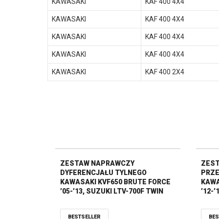
KAWASAKI
KAF 400 4X4
KAWASAKI
KAF 400 4X4
KAWASAKI
KAF 400 4X4
KAWASAKI
KAF 400 4X4
KAWASAKI
KAF 400 2X4
ZESTAW NAPRAWCZY
ZES
DYFERENCJAŁU TYLNEGO
PRZE
KAWASAKI KVF650 BRUTE FORCE
KAWA
’05-’13, SUZUKI LTV-700F TWIN
’12-’
PEAKS ’04-’06 ALL BALLS
BESTSELLER
BES