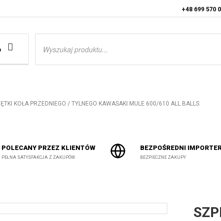
+48 699 570 
Wyszukiwarka
produktów
a
KRĘTKI KOŁA PRZEDNIEGO / TYLNEGO KAWASAKI MULE 600/610 ALL BALLS
POLECANY PRZEZ KLIENTÓW
BEZPOŚREDNI IMPORTE
PEŁNA SATYSFAKCJA Z ZAKUPÓW
BEZPIECZNE ZAKUPY
SZP