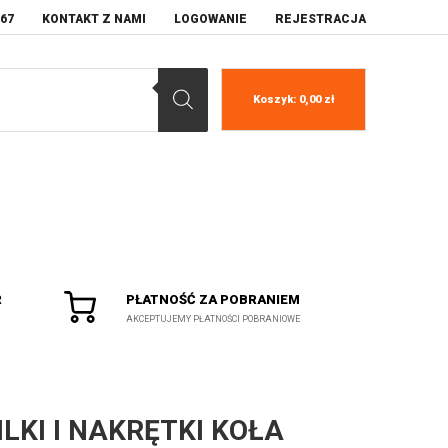
067
KONTAKT Z NAMI
LOGOWANIE
REJESTRACJA
Koszyk:
0,00
zł
R
PŁATNOŚĆ ZA POBRANIEM
AKCEPTUJEMY PŁATNOŚCI POBRANIOWE
ILKI I NAKRĘTKI KOŁA