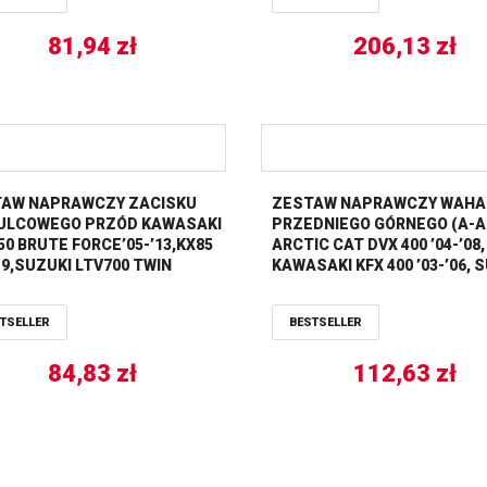
81,94
zł
206,13
zł
AW NAPRAWCZY ZACISKU
ZESTAW NAPRAWCZY WAH
LCOWEGO PRZÓD KAWASAKI
PRZEDNIEGO GÓRNEGO (A-
50 BRUTE FORCE’05-’13,KX85
ARCTIC CAT DVX 400 ’04-’08,
19,SUZUKI LTV700 TWIN
KAWASAKI KFX 400 ’03-’06, 
S’04-’06,SUZUKI RM85’05-17
LTZ 400 ’03-’13 ALL BALLS
BALLS
TSELLER
BESTSELLER
84,83
zł
112,63
zł