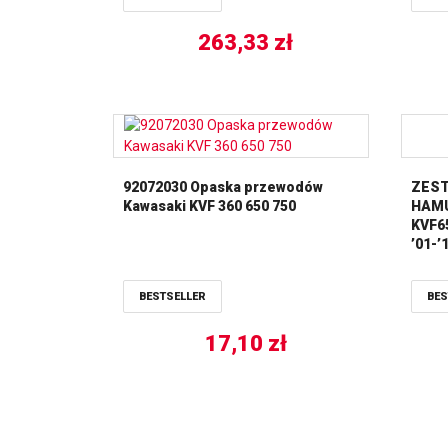
263,33
zł
92072030 Opaska przewodów
ZEST
Kawasaki KVF 360 650 750
HAMU
KVF6
’01-’
PEAK
ALL 
BESTSELLER
BES
17,10
zł