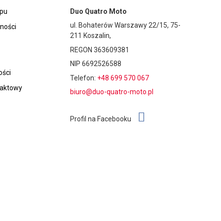
epu
Duo Quatro Moto
ul. Bohaterów Warszawy 22/15, 75-
tności
211 Koszalin,
REGON 363609381
NIP 6692526588
ości
Telefon:
+48 699 570 067
taktowy
biuro@duo-quatro-moto.pl
Profil na Facebooku