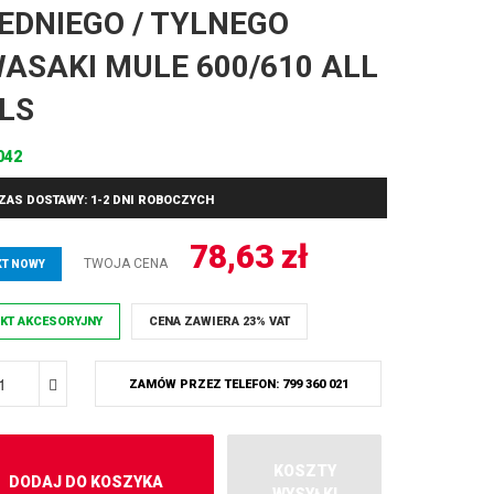
EDNIEGO / TYLNEGO
ASAKI MULE 600/610 ALL
LS
042
ZAS DOSTAWY: 1-2 DNI ROBOCZYCH
78,63
zł
TWOJA CENA
T NOWY
KT AKCESORYJNY
CENA ZAWIERA 23% VAT
ZAMÓW PRZEZ TELEFON: 799 360 021
KOSZTY
DODAJ DO KOSZYKA