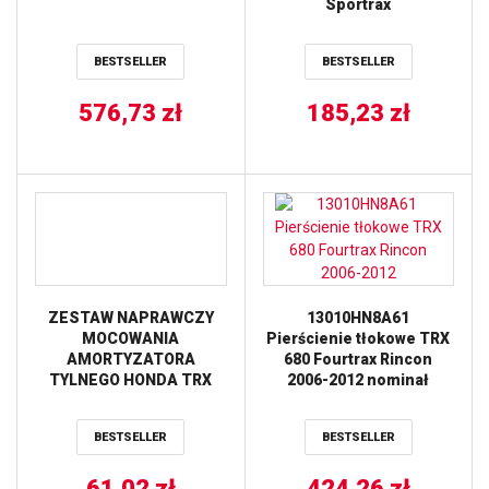
Sportrax
BESTSELLER
BESTSELLER
576,73
zł
185,23
zł
ZESTAW NAPRAWCZY
13010HN8A61
MOCOWANIA
Pierścienie tłokowe TRX
AMORTYZATORA
680 Fourtrax Rincon
TYLNEGO HONDA TRX
2006-2012 nominał
420 ’07-’13 ALL BALLS
BESTSELLER
BESTSELLER
61,02
zł
424,26
zł