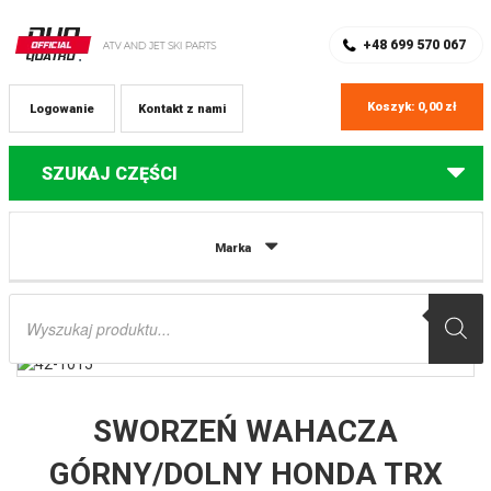
SKLEP Z CZĘŚCIAMI DO QUADÓW
REJESTRACJA
+48 699 570 067
Koszyk:
0,00
zł
Logowanie
Kontakt z nami
SZUKAJ CZĘŚCI
Strona główna
Części do quadów Honda
SWORZEŃ WAHACZA
Marka
GÓRNY/DOLNY HONDA TRX 350/400/420/450/500/650/680 ( 1 SZTUKA ) ALL
BALLS
Wyszukiwarka
produktów
SWORZEŃ WAHACZA
GÓRNY/DOLNY HONDA TRX