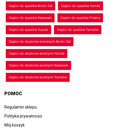
Części do quadów Arctic Cat
Części do quadów Honda
Części do quadów Kawasaki
Części do quadów Polaris
Części do quadów Suzuki
Części do quadów Yamaha
Części do skuterów śnieżnych Arctic Cat
Części do skuterów wodnych Honda
Części do skuterów wodnych Kawasaki
Części do skuterów wodnych Yamaha
POMOC
Regulamin sklepu
Polityka prywatności
Mój koszyk