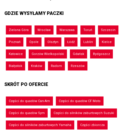
GDZIE WYSYŁAMY PACZKI
Zielona Góra
Wrocław
Warszawa
Toruń
Szczecin
Poznań
Opole
Olsztyn
Łódź
Lublin
Kielce
Katowice
Gorzów Wielkopolski
Gdańsk
Bydgoszcz
Białystok
Kraków
Radom
Rzeszów
SKRÓT PO OFERCIE
Części do quadów Can-Am
Części do quadów CF Moto
Części do quadów Sym
Części do silników zaburtowych Suzuki
Części do silników zaburtowych Yamaha
Części zbiorcza