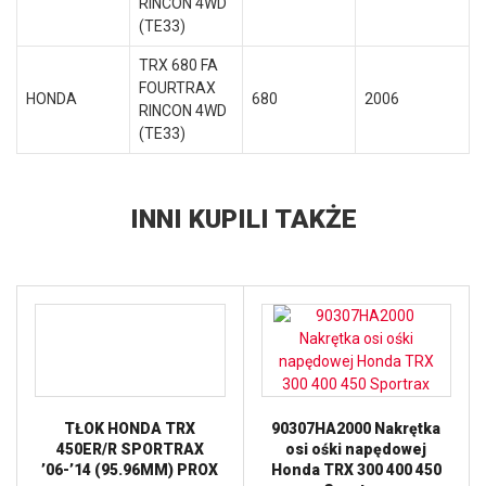
RINCON 4WD
(TE33)
TRX 680 FA
FOURTRAX
HONDA
680
2006
RINCON 4WD
(TE33)
INNI KUPILI TAKŻE
TŁOK HONDA TRX
90307HA2000 Nakrętka
450ER/R SPORTRAX
osi ośki napędowej
’06-’14 (95.96MM) PROX
Honda TRX 300 400 450