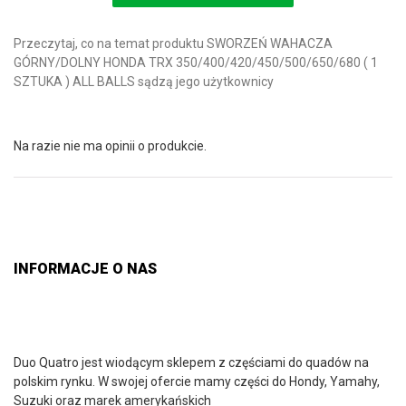
Przeczytaj, co na temat produktu SWORZEŃ WAHACZA
GÓRNY/DOLNY HONDA TRX 350/400/420/450/500/650/680 ( 1
SZTUKA ) ALL BALLS sądzą jego użytkownicy
Na razie nie ma opinii o produkcie.
INFORMACJE O NAS
Duo Quatro jest wiodącym sklepem z częściami do quadów na
polskim rynku. W swojej ofercie mamy części do Hondy, Yamahy,
Suzuki oraz marek amerykańskich