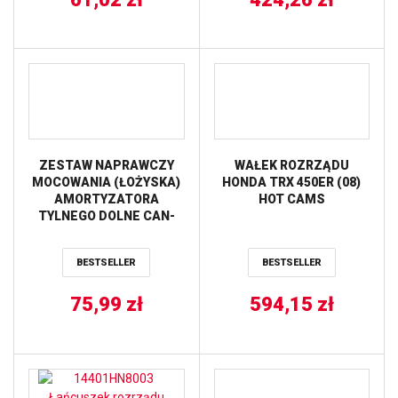
ZESTAW NAPRAWCZY
WAŁEK ROZRZĄDU
MOCOWANIA (ŁOŻYSKA)
HONDA TRX 450ER (08)
AMORTYZATORA
HOT CAMS
TYLNEGO DOLNE CAN-
AM DS 450 ’08-’12,
HONDA TRX
BESTSELLER
BESTSELLER
350FE/FM/TE/TM ’02-’05
ALL BALLS
75,99
zł
594,15
zł