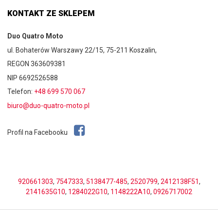
KONTAKT ZE SKLEPEM
Duo Quatro Moto
ul. Bohaterów Warszawy 22/15, 75-211 Koszalin,
REGON 363609381
NIP 6692526588
Telefon:
+48 699 570 067
biuro@duo-quatro-moto.pl
Profil na Facebooku
920661303
,
7547333
,
5138477-485
,
2520799
,
2412138F51
,
2141635G10
,
1284022G10
,
1148222A10
,
0926717002