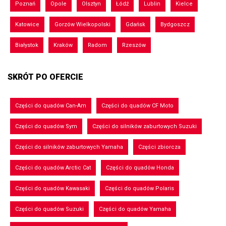
Poznań
Opole
Olsztyn
Łódź
Lublin
Kielce
Katowice
Gorzów Wielkopolski
Gdańsk
Bydgoszcz
Białystok
Kraków
Radom
Rzeszów
SKRÓT PO OFERCIE
Części do quadów Can-Am
Części do quadów CF Moto
Części do quadów Sym
Części do silników zaburtowych Suzuki
Części do silników zaburtowych Yamaha
Części zbiorcza
Części do quadów Arctic Cat
Części do quadów Honda
Części do quadów Kawasaki
Części do quadów Polaris
Części do quadów Suzuki
Części do quadów Yamaha