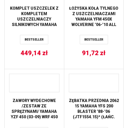
KOMPLET USZCZELEK Z
ŁOŻYSKA KOŁA TYLNEGO
KOMPLETEM
Z USZCZELNIACZAMI
USZCZELNIACZY
YAMAHA YFM 450X
SILNIKOWYCH YAMAHA
WOLVERINE ’06-’10 ALL
YFZ 450R 09-20, YFZ 450X
BALLS
10 PROX
BESTSELLER
BESTSELLER
449,14
zł
91,72
zł
ZAWORY WYDECHOWE
ZĘBATKA PRZEDNIA 2062
/ZESTAW ZE
15 YAMAHA YFS 200
SPRĘŻYNAMI/ YAMAHA
BLASTER ’88-’06
YZF 450 (03-09) WRF 450
(JTF1554.15)* (ŁAŃC.
(03-14) YFZ 450 (04-12)
520) JT
PROX