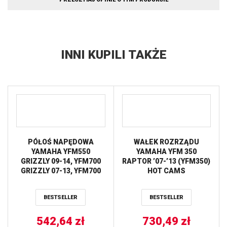
INNI KUPILI TAKŻE
PÓŁOŚ NAPĘDOWA
WAŁEK ROZRZĄDU
YAMAHA YFM550
YAMAHA YFM 350
GRIZZLY 09-14, YFM700
RAPTOR ’07-’13 (YFM350)
GRIZZLY 07-13, YFM700
HOT CAMS
GRIZZLY 08-13, KODIAK
700 ’18 AB6 STRONG TYŁ
BESTSELLER
BESTSELLER
STRONA LEWA / PRAWA
ALL BALLS
542,64
zł
730,49
zł