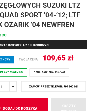
ZĘGŁOWYCH SUZUKI LTZ
 QUAD SPORT ’04-’12; LTF
K OZARIK ’04 NEWFREN
31CC
CZAS DOSTAWY: 1-2 DNI ROBOCZYCH
109,65
zł
TWOJA CENA
T NOWY
KT AKCESORYJNY
CENA ZAWIERA 23% VAT
ZAMÓW PRZEZ TELEFON: 799 360 021
KOSZTY
DODAJ DO KOSZYKA