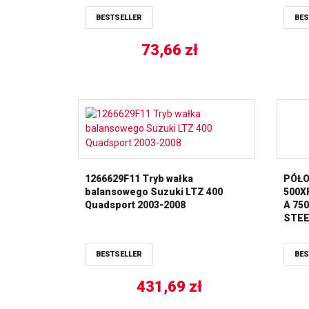
BESTSELLER
BES
73,66
zł
1266629F11 Tryb wałka
PÓŁO
balansowego Suzuki LTZ 400
500X
Quadsport 2003-2008
A 75
STEE
PRZÓ
BALL
BESTSELLER
BES
431,69
zł