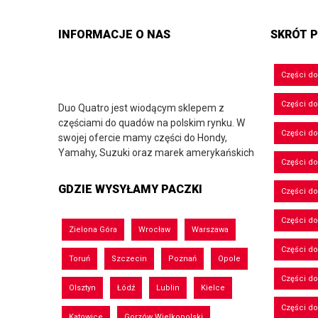
INFORMACJE O NAS
SKRÓT P
Części d
Części d
Duo Quatro jest wiodącym sklepem z
częściami do quadów na polskim rynku. W
Części do
swojej ofercie mamy części do Hondy,
Yamahy, Suzuki oraz marek amerykańskich
Części do
GDZIE WYSYŁAMY PACZKI
Części d
Części d
Zielona Góra
Wrocław
Warszawa
Części do
Toruń
Szczecin
Poznań
Opole
Części d
Olsztyn
Łódź
Lublin
Kielce
Części d
Katowice
Gorzów Wielkopolski