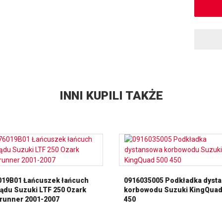
INNI KUPILI TAKŻE
019B01 Łańcuszek łańcuch
0916035005 Podkładka dyst
ądu Suzuki LTF 250 Ozark
korbowodu Suzuki KingQuad
runner 2001-2007
450