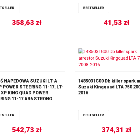
TSELLER
BESTSELLER
358,63
zł
41,53
zł
Ś NAPĘDOWA SUZUKI LT-A
1485031G00 Db killer spark a
P POWER STEERING 11-17, LT-
Suzuki Kingquad LTA 750 20
0 XP KING QUAD POWER
2016
RING 11-17 AB6 STRONG
D STRONA LEWA PRAWA ALL
S
TSELLER
BESTSELLER
542,73
zł
374,31
zł