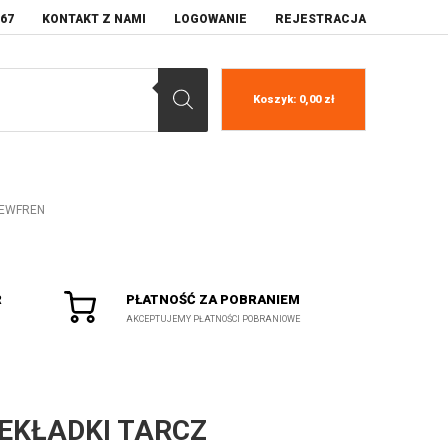
067
KONTAKT Z NAMI
LOGOWANIE
REJESTRACJA
Koszyk:
0,00
zł
 NEWFREN
R
PŁATNOŚĆ ZA POBRANIEM
AKCEPTUJEMY PŁATNOŚCI POBRANIOWE
EKŁADKI TARCZ