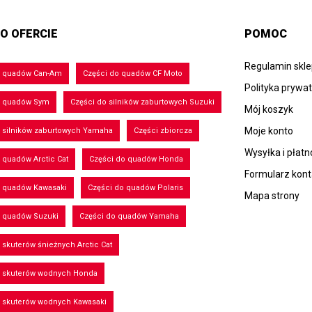
O OFERCIE
POMOC
Regulamin skl
o quadów Can-Am
Części do quadów CF Moto
Polityka prywa
o quadów Sym
Części do silników zaburtowych Suzuki
Mój koszyk
Moje konto
 silników zaburtowych Yamaha
Części zbiorcza
Wysyłka i płatn
 quadów Arctic Cat
Części do quadów Honda
Formularz kon
o quadów Kawasaki
Części do quadów Polaris
Mapa strony
o quadów Suzuki
Części do quadów Yamaha
 skuterów śnieżnych Arctic Cat
o skuterów wodnych Honda
o skuterów wodnych Kawasaki