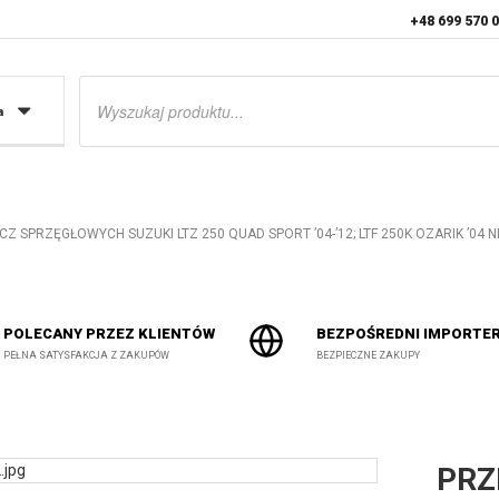
+48 699 570 
Wyszukiwarka
produktów
a
CZ SPRZĘGŁOWYCH SUZUKI LTZ 250 QUAD SPORT ’04-’12; LTF 250K OZARIK ’04
POLECANY PRZEZ KLIENTÓW
BEZPOŚREDNI IMPORTE
PEŁNA SATYSFAKCJA Z ZAKUPÓW
BEZPIECZNE ZAKUPY
PRZ