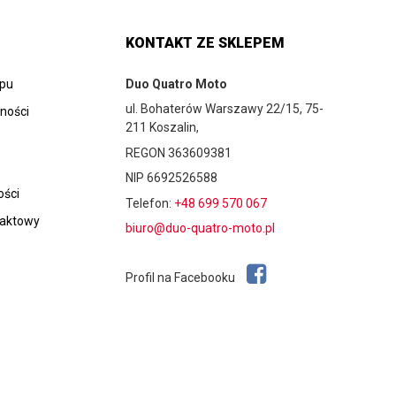
KONTAKT ZE SKLEPEM
epu
Duo Quatro Moto
ul. Bohaterów Warszawy 22/15, 75-
tności
211 Koszalin,
REGON 363609381
NIP 6692526588
ości
Telefon:
+48 699 570 067
taktowy
biuro@duo-quatro-moto.pl
Profil na Facebooku